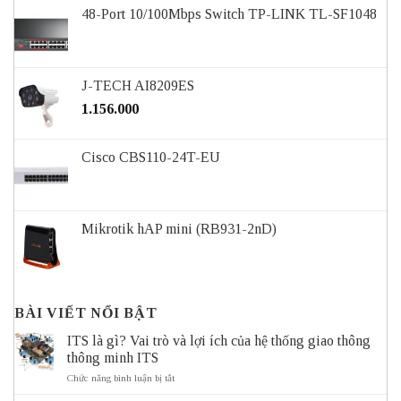
48-Port 10/100Mbps Switch TP-LINK TL-SF1048
J-TECH AI8209ES
1.156.000
Cisco CBS110-24T-EU
Mikrotik hAP mini (RB931-2nD)
BÀI VIẾT NỔI BẬT
ITS là gì? Vai trò và lợi ích của hệ thống giao thông
thông minh ITS
ở
Chức năng bình luận bị tắt
ITS