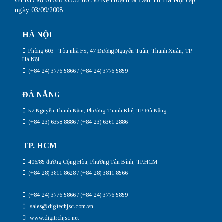
GPKD số 0102893352 do Sở Kế Hoạch & Đầu Tư Hà Nội cấp
ngày 03/09/2008
HÀ NỘI
Phòng 603 - Tòa nhà FS, 47 Đường Nguyễn Tuân, Thanh Xuân, TP.
Hà Nội
(+84-24) 3776 5866 / (+84-24) 3776 5859
ĐÀ NẴNG
57 Nguyễn Thanh Năm, Phường Thanh Khê, TP Đà Nẵng
(+84-23) 6358 8886 / (+84-23) 6361 2886
TP. HCM
406/85 đường Cộng Hòa, Phường Tân Bình, TP.HCM
(+84-28) 3811 8628 / (+84-28) 3811 8566
(+84-24) 3776 5866 / (+84-24) 3776 5859
sales@digitechjsc.com.vn
www.digitechjsc.net