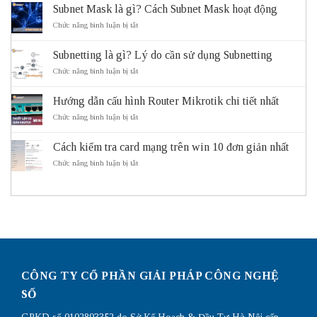
là
Subnet Mask là gì? Cách Subnet Mask hoạt động
gì?
Vai
ở
Chức năng bình luận bị tắt
trò
Subnet
và
Mask
Subnetting là gì? Lý do cần sử dụng Subnetting
lợi
là
ích
gì?
ở
Chức năng bình luận bị tắt
của
Cách
Subnetting
hệ
Subnet
là
thống
Mask
Hướng dẫn cấu hình Router Mikrotik chi tiết nhất
gì?
giao
hoạt
Lý
ở
Chức năng bình luận bị tắt
thông
động
do
Hướng
thông
cần
dẫn
minh
sử
Cách kiểm tra card mạng trên win 10 đơn giản nhất
cấu
ITS
dụng
hình
ở
Chức năng bình luận bị tắt
Subnetting
Router
Cách
Mikrotik
kiểm
chi
tra
tiết
card
nhất
mạng
trên
win
10
đơn
giản
CÔNG TY CỔ PHẦN GIẢI PHÁP CÔNG NGHỆ
nhất
SỐ