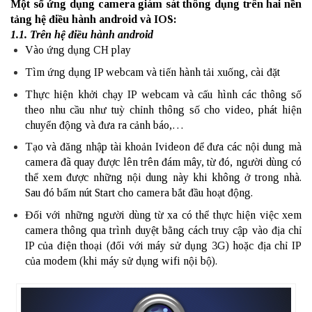
Một số ứng dụng camera giám sát thông dụng trên hai nền
tảng hệ điều hành android và IOS:
1.1. Trên hệ điều hành android
Vào ứng dụng CH play
Tìm ứng dụng IP webcam và tiến hành tải xuống, cài đặt
Thực hiện khởi chạy IP webcam và cấu hình các thông số
theo nhu cầu như tuỳ chỉnh thông số cho video, phát hiện
chuyển động và đưa ra cảnh báo,…
Tạo và đăng nhập tài khoản Ivideon để đưa các nội dung mà
camera đã quay được lên trên đám mây, từ đó, người dùng có
thể xem được những nội dung này khi không ở trong nhà.
Sau đó bấm nút Start cho camera bắt đầu hoạt động.
Đối với những người dùng từ xa có thể thực hiện việc xem
camera thông qua trình duyệt bằng cách truy cập vào địa chỉ
IP của điện thoại (đối với máy sử dụng 3G) hoặc địa chỉ IP
của modem (khi máy sử dụng
wifi
nội bộ).