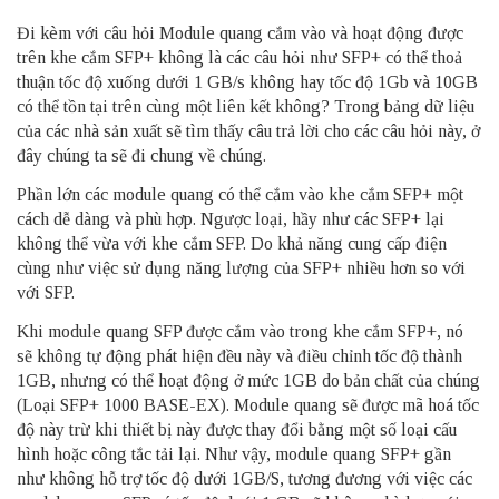
Đi kèm với câu hỏi Module quang cắm vào và hoạt động được
trên khe cắm SFP+ không là các câu hỏi như SFP+ có thể thoả
thuận tốc độ xuống dưới 1 GB/s không hay tốc độ 1Gb và 10GB
có thể tồn tại trên cùng một liên kết không? Trong bảng dữ liệu
của các nhà sản xuất sẽ tìm thấy câu trả lời cho các câu hỏi này, ở
đây chúng ta sẽ đi chung về chúng.
Phần lớn các module quang có thể cắm vào khe cắm SFP+ một
cách dễ dàng và phù hợp. Ngược loại, hầy như các SFP+ lại
không thể vừa với khe cắm SFP. Do khả năng cung cấp điện
cùng như việc sử dụng năng lượng của SFP+ nhiều hơn so với
với SFP.
Khi module quang SFP được cắm vào trong khe cắm SFP+, nó
sẽ không tự động phát hiện đều này và điều chỉnh tốc độ thành
1GB, nhưng có thể hoạt động ở mức 1GB do bản chất của chúng
(Loại SFP+ 1000 BASE-EX). Module quang sẽ được mã hoá tốc
độ này trừ khi thiết bị này được thay đổi bằng một số loại cấu
hình hoặc công tắc tải lại. Như vậy, module quang SFP+ gần
như không hỗ trợ tốc độ dưới 1GB/S, tương đương với việc các