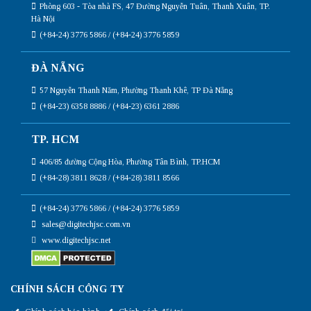
Phòng 603 - Tòa nhà FS, 47 Đường Nguyễn Tuân, Thanh Xuân, TP.
Hà Nội
(+84-24) 3776 5866 / (+84-24) 3776 5859
ĐÀ NẴNG
57 Nguyễn Thanh Năm, Phường Thanh Khê, TP Đà Nẵng
(+84-23) 6358 8886 / (+84-23) 6361 2886
TP. HCM
406/85 đường Cộng Hòa, Phường Tân Bình, TP.HCM
(+84-28) 3811 8628 / (+84-28) 3811 8566
(+84-24) 3776 5866 / (+84-24) 3776 5859
sales@digitechjsc.com.vn
www.digitechjsc.net
CHÍNH SÁCH CÔNG TY