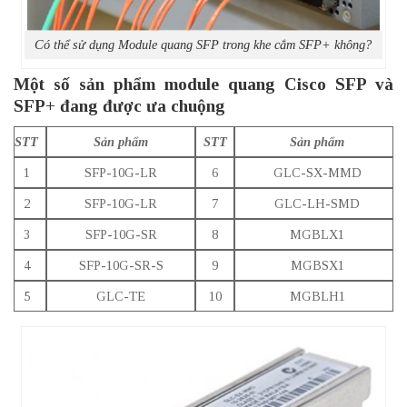
Có thể sử dụng Module quang SFP trong khe cắm SFP+ không?
Một số sản phẩm module quang Cisco SFP và
SFP+ đang được ưa chuộng
STT
Sản phẩm
STT
Sản phẩm
1
SFP-10G-LR
6
GLC-SX-MMD
2
SFP-10G-LR
7
GLC-LH-SMD
3
SFP-10G-SR
8
MGBLX1
4
SFP-10G-SR-S
9
MGBSX1
5
GLC-TE
10
MGBLH1