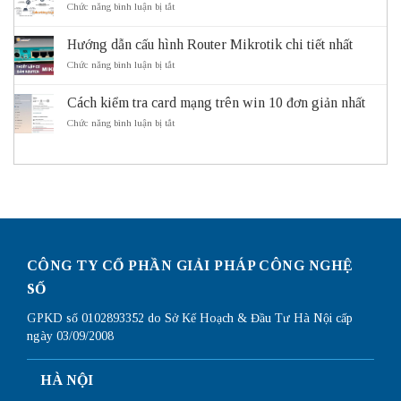
ích
gì?
ở
Chức năng bình luận bị tắt
của
Cách
Subnetting
hệ
Subnet
là
thống
Mask
Hướng dẫn cấu hình Router Mikrotik chi tiết nhất
gì?
giao
hoạt
Lý
ở
Chức năng bình luận bị tắt
thông
động
do
Hướng
thông
cần
dẫn
minh
sử
Cách kiểm tra card mạng trên win 10 đơn giản nhất
cấu
ITS
dụng
hình
ở
Chức năng bình luận bị tắt
Subnetting
Router
Cách
Mikrotik
kiểm
chi
tra
tiết
card
nhất
mạng
trên
win
10
đơn
giản
CÔNG TY CỔ PHẦN GIẢI PHÁP CÔNG NGHỆ
nhất
SỐ
GPKD số 0102893352 do Sở Kế Hoạch & Đầu Tư Hà Nội cấp
ngày 03/09/2008
HÀ NỘI