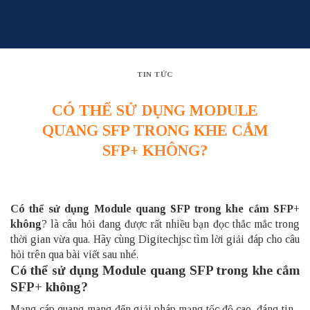
Skip
to
content
TIN TỨC
CÓ THỂ SỬ DỤNG MODULE
QUANG SFP TRONG KHE CẮM
SFP+ KHÔNG?
Có thể sử dụng Module quang SFP trong khe cắm SFP+
không
? là câu hỏi đang được rất nhiều bạn đọc thắc mắc trong
thời gian vừa qua. Hãy cùng Digitechjsc tìm lời giải đáp cho câu
hỏi trên qua bài viết sau nhé.
Có thể sử dụng Module quang SFP trong khe cắm
SFP+ không?
Mạng cáp quang mang đến giải pháp mạng tốc độ cao, đáng tin