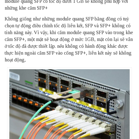
module quang SFP có tốc độ dưới 1 GB sẽ không phù hợp với
những khe cắm SFP+
Không giống như những module quang SFP bằng đồng có tuỳ
chọn tự động điều chỉnh tốc độ liên kết, SFP và SFP+ không có
tính năng này. Vì vậy, khi cắm module quang SFP vào trong khe
cắm SFP+, một mặt sẽ hoạt động ở mức 1GB, mặt còn lại sẽ vẫn
ở tốc độ đã được thiết lập. nếu không có hành động khác được
thực hiện ngoài cắm SFP vào cổng SFP+, liên kết này sẽ không
hoạt động,