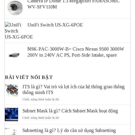
Camera IP Dome 1.3 Megapixel PANASONIC
WV-SFV110M
UniFi Switch US‑XG‑6POE
N9K-PAC-3000W-B= Cisco Nexus 9500 3000W
200V to 240V AC PS, Port-Side Intake, spare
BÀI VIẾT NỔI BẬT
ITS là gì? Vai trò và lợi ích của hệ thống giao thông
thông minh ITS
ở
Chức năng bình luận bị tắt
ITS
là
Subnet Mask là gì? Cách Subnet Mask hoạt động
gì?
Vai
ở
Chức năng bình luận bị tắt
trò
Subnet
và
Mask
Subnetting là gì? Lý do cần sử dụng Subnetting
lợi
là