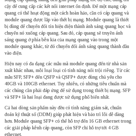
cậy để cung cấp các kết nối internet ổn định. Để một mạng cáp
quang có thể hoạt động một cách hoàn hảo, cần có cáp quang và
module quang được lắp vào thết bị mạng. Module quang là thiết
bị dùng để chuyển đổi tín hiệu điện thành ánh sáng quang học và
chuyển nó xuống cáp quang. Sau đó, cáp quang sẽ truyền ánh
sáng quang ở phía bên kia của mạng quang vào trong một
module quang khác, từ đó chuyển đổi ánh sáng quang thành đầu
vào điện.
Hiện nay có đa dạng các mẫu mã module quang đến từ nhà sản
xuất khác nhau, mỗi loại loại có tính năng nổi trội riêng. Từ các
mẫu SFP, SFP+ đến QSFP và QSFP+ được dùng chủ yếu cho
40GB và 100GB ethernet. Tuy nhiên, có những tiêu chuẩn mà
các chúng cần phải đáp ứng để sử dụng trong thiết bị mạng. SFP
và SFP+ là hai loại đang được sử dụng phổ biến nhất.
Cả hai dòng sản phẩm này đều có tính năng giám sát, chuẩn
đoán kỹ thuật số (DDM) giúp phát hiện và bảo trì lỗi dễ dàng
hơn. Module quang SFP+ có thể hỗ trợ đến 16 GB ethernet trong
các giải pháp kênh cáp quang, còn SFP chỉ hỗ trợ tới 4 GB
ethernet.