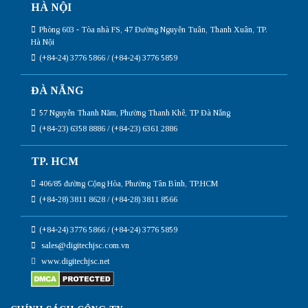
HÀ NỘI
Phòng 603 - Tòa nhà FS, 47 Đường Nguyễn Tuân, Thanh Xuân, TP.
Hà Nội
(+84-24) 3776 5866 / (+84-24) 3776 5859
ĐÀ NẴNG
57 Nguyễn Thanh Năm, Phường Thanh Khê, TP Đà Nẵng
(+84-23) 6358 8886 / (+84-23) 6361 2886
TP. HCM
406/85 đường Cộng Hòa, Phường Tân Bình, TP.HCM
(+84-28) 3811 8628 / (+84-28) 3811 8566
(+84-24) 3776 5866 / (+84-24) 3776 5859
sales@digitechjsc.com.vn
www.digitechjsc.net