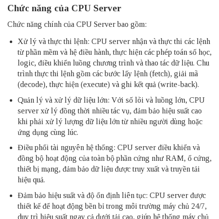
Chức năng của CPU Server
Chức năng chính của CPU Server bao gồm:
Xử lý và thực thi lệnh: CPU server nhận và thực thi các lệnh
từ phần mềm và hệ điều hành, thực hiện các phép toán số học,
logic, điều khiển luồng chương trình và thao tác dữ liệu. Chu
trình thực thi lệnh gồm các bước lấy lệnh (fetch), giải mã
(decode), thực hiện (execute) và ghi kết quả (write-back).
Quản lý và xử lý dữ liệu lớn: Với số lõi và luồng lớn, CPU
server xử lý đồng thời nhiều tác vụ, đảm bảo hiệu suất cao
khi phải xử lý lượng dữ liệu lớn từ nhiều người dùng hoặc
ứng dụng cùng lúc.
Điều phối tài nguyên hệ thống: CPU server điều khiển và
đồng bộ hoạt động của toàn bộ phần cứng như RAM, ổ cứng,
thiết bị mạng, đảm bảo dữ liệu được truy xuất và truyền tải
hiệu quả.
Đảm bảo hiệu suất và độ ổn định liên tục: CPU server được
thiết kế để hoạt động bền bỉ trong môi trường máy chủ 24/7,
duy trì hiệu suất ngay cả dưới tải cao, giúp hệ thống máy chủ