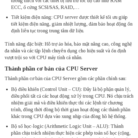
tương thích với các thiết bị lưu trữ tốc độ cao như RAM
ECC, ổ cứng SCSI/SAS, RAID,…
Tiết kiệm điện năng: CPU server được thiết kế tối ưu giúp
tiết kiệm điện năng, giảm nhiệt lượng, đảm bảo hoạt động ổn
định liên tục trong trung tâm dữ liệu.
Tính năng đặc biệt: Hỗ trợ ảo hóa, bảo mật nâng cao, công nghệ
đa nhân và các tập lệnh chuyên dụng cho hiệu suất và ổn định
vượt trội so với CPU máy tính cá nhân.
Thành phần cơ bản của CPU Server
Thành phần cơ bản của CPU Server gồm các phần chính sau:
Bộ điều khiển (Control Unit – CU): Đây là bộ phận quản lý,
điều phối tất cả các hoạt động xử lý trong CPU. Nó chịu trách
nhiệm giải mã và điều khiển thực thi các lệnh từ chương
trình, đồng thời đồng bộ thời gian hoạt động các thành phần
khác trong CPU dựa vào xung nhịp của đồng hồ hệ thống.
Bộ số học-logic (Arithmetic Logic Unit – ALU): Thành
phần chịu trách nhiệm thực hiện các phép toán số học (cộng,