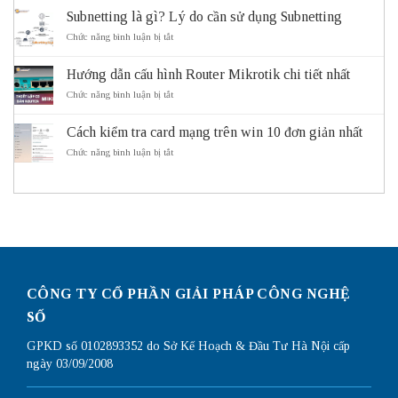
và
Mask
Subnetting là gì? Lý do cần sử dụng Subnetting
lợi
là
ích
gì?
ở
Chức năng bình luận bị tắt
của
Cách
Subnetting
hệ
Subnet
là
thống
Mask
Hướng dẫn cấu hình Router Mikrotik chi tiết nhất
gì?
giao
hoạt
Lý
ở
Chức năng bình luận bị tắt
thông
động
do
Hướng
thông
cần
dẫn
minh
sử
Cách kiểm tra card mạng trên win 10 đơn giản nhất
cấu
ITS
dụng
hình
ở
Chức năng bình luận bị tắt
Subnetting
Router
Cách
Mikrotik
kiểm
chi
tra
tiết
card
nhất
mạng
trên
win
10
đơn
giản
CÔNG TY CỔ PHẦN GIẢI PHÁP CÔNG NGHỆ
nhất
SỐ
GPKD số 0102893352 do Sở Kế Hoạch & Đầu Tư Hà Nội cấp
ngày 03/09/2008