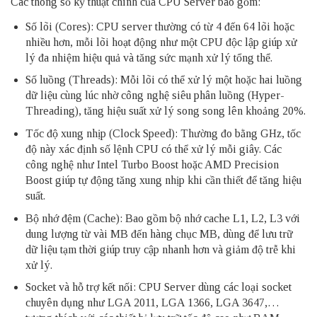
Các thông số kỹ thuật chính của CPU Server bao gồm:
Số lõi (Cores): CPU server thường có từ 4 đến 64 lõi hoặc
nhiều hơn, mỗi lõi hoạt động như một CPU độc lập giúp xử
lý đa nhiệm hiệu quả và tăng sức mạnh xử lý tổng thể.
Số luồng (Threads): Mỗi lõi có thể xử lý một hoặc hai luồng
dữ liệu cùng lúc nhờ công nghệ siêu phân luồng (Hyper-
Threading), tăng hiệu suất xử lý song song lên khoảng 20%.
Tốc độ xung nhịp (Clock Speed): Thường đo bằng GHz, tốc
độ này xác định số lệnh CPU có thể xử lý mỗi giây. Các
công nghệ như Intel Turbo Boost hoặc AMD Precision
Boost giúp tự động tăng xung nhịp khi cần thiết để tăng hiệu
suất.
Bộ nhớ đệm (Cache): Bao gồm bộ nhớ cache L1, L2, L3 với
dung lượng từ vài MB đến hàng chục MB, dùng để lưu trữ
dữ liệu tạm thời giúp truy cập nhanh hơn và giảm độ trễ khi
xử lý.
Socket và hỗ trợ kết nối: CPU Server dùng các loại socket
chuyên dụng như LGA 2011, LGA 1366, LGA 3647,…