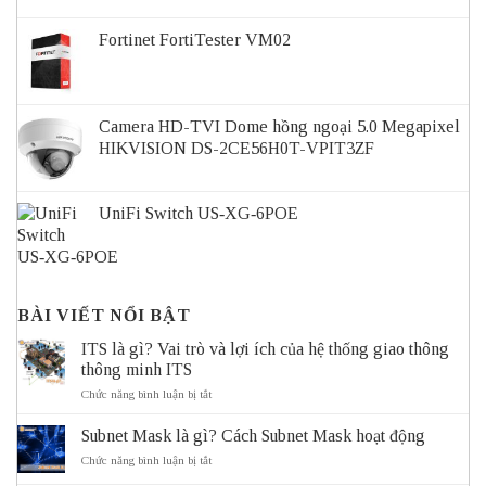
Fortinet FortiTester VM02
Camera HD-TVI Dome hồng ngoại 5.0 Megapixel
HIKVISION DS-2CE56H0T-VPIT3ZF
UniFi Switch US‑XG‑6POE
BÀI VIẾT NỔI BẬT
ITS là gì? Vai trò và lợi ích của hệ thống giao thông
thông minh ITS
ở
Chức năng bình luận bị tắt
ITS
là
Subnet Mask là gì? Cách Subnet Mask hoạt động
gì?
Vai
ở
Chức năng bình luận bị tắt
trò
Subnet