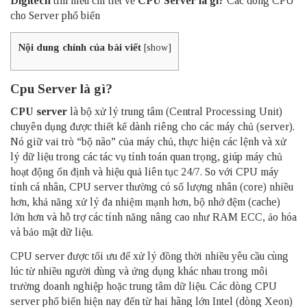
Digitech
tìm hiểu chi tiết về
CPU Server là gì?
Các dòng CPU
cho Server phổ biến
Nội dung chính của bài viết
[
show
]
Cpu Server là gì?
CPU server
là bộ xử lý trung tâm (Central Processing Unit)
chuyên dụng được thiết kế dành riêng cho các máy chủ (server).
Nó giữ vai trò “bộ não” của máy chủ, thực hiện các lệnh và xử
lý dữ liệu trong các tác vụ tính toán quan trọng, giúp máy chủ
hoạt động ổn định và hiệu quả liên tục 24/7. So với CPU máy
tính cá nhân, CPU server thường có số lượng nhân (core) nhiều
hơn, khả năng xử lý đa nhiệm mạnh hơn, bộ nhớ đệm (cache)
lớn hơn và hỗ trợ các tính năng nâng cao như RAM ECC, ảo hóa
và bảo mật dữ liệu.
CPU server được tối ưu để xử lý đồng thời nhiều yêu cầu cùng
lúc từ nhiều người dùng và ứng dụng khác nhau trong môi
trường doanh nghiệp hoặc trung tâm dữ liệu. Các dòng CPU
server phổ biến hiện nay đến từ hai hãng lớn Intel (dòng Xeon)