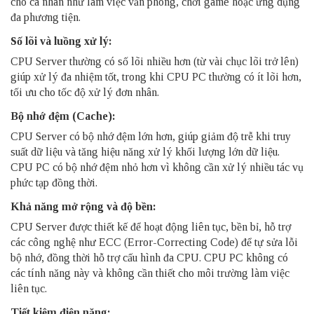
cho cá nhân như làm việc văn phòng, chơi game hoặc ứng dụng
đa phương tiện.
Số lõi và luồng xử lý:
CPU Server thường có số lõi nhiều hơn (từ vài chục lõi trở lên)
giúp xử lý đa nhiệm tốt, trong khi CPU PC thường có ít lõi hơn,
tối ưu cho tốc độ xử lý đơn nhân.
Bộ nhớ đệm (Cache):
CPU Server có bộ nhớ đệm lớn hơn, giúp giảm độ trễ khi truy
suất dữ liệu và tăng hiệu năng xử lý khối lượng lớn dữ liệu.
CPU PC có bộ nhớ đệm nhỏ hơn vì không cần xử lý nhiều tác vụ
phức tạp đồng thời.
Khả năng mở rộng và độ bền:
CPU Server được thiết kế để hoạt động liên tục, bền bỉ, hỗ trợ
các công nghệ như ECC (Error-Correcting Code) để tự sửa lỗi
bộ nhớ, đồng thời hỗ trợ cấu hình đa CPU. CPU PC không có
các tính năng này và không cần thiết cho môi trường làm việc
liên tục.
Tiết kiệm điện năng: