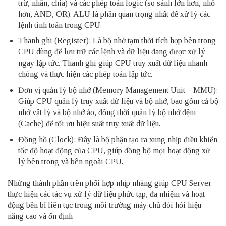
trừ, nhân, chia) và các phép toán logic (so sánh lớn hơn, nhỏ
hơn, AND, OR). ALU là phần quan trọng nhất để xử lý các
lệnh tính toán trong CPU.
Thanh ghi (Register): Là bộ nhớ tạm thời tích hợp bên trong
CPU dùng để lưu trữ các lệnh và dữ liệu đang được xử lý
ngay lập tức. Thanh ghi giúp CPU truy xuất dữ liệu nhanh
chóng và thực hiện các phép toán lập tức.
Đơn vị quản lý bộ nhớ (Memory Management Unit – MMU):
Giúp CPU quản lý truy xuất dữ liệu và bộ nhớ, bao gồm cả bộ
nhớ vật lý và bộ nhớ ảo, đồng thời quản lý bộ nhớ đệm
(Cache) để tối ưu hiệu suất truy xuất dữ liệu.
Đồng hồ (Clock): Đây là bộ phận tạo ra xung nhịp điều khiển
tốc độ hoạt động của CPU, giúp đồng bộ mọi hoạt động xử
lý bên trong và bên ngoài CPU.
Những thành phần trên phối hợp nhịp nhàng giúp CPU Server
thực hiện các tác vụ xử lý dữ liệu phức tạp, đa nhiệm và hoạt
động bền bỉ liên tục trong môi trường máy chủ đòi hỏi hiệu
năng cao và ổn định