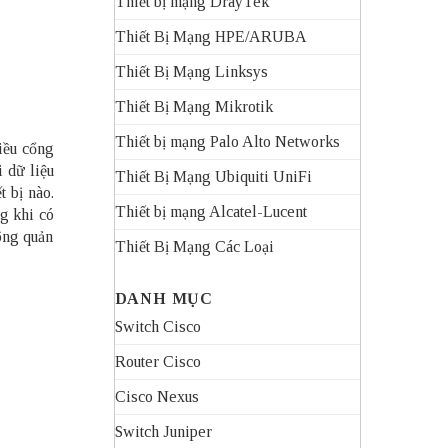
Thiết bị mạng DrayTek
Thiết Bị Mạng HPE/ARUBA
Thiết Bị Mạng Linksys
Thiết Bị Mạng Mikrotik
Thiết bị mạng Palo Alto Networks
hiều cổng
i dữ liệu
Thiết Bị Mạng Ubiquiti UniFi
t bị nào.
Thiết bị mạng Alcatel-Lucent
ng khi có
hông quản
Thiết Bị Mạng Các Loại
DANH MỤC
Switch Cisco
Router Cisco
Cisco Nexus
Switch Juniper