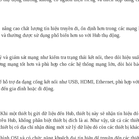
 nâng cao chất lượng tín hiệu truyền đi, ổn định hơn trong các mạng
ng và thường được sử dụng phổ biến hơn so với Hub thụ động.
lý và giám sát mạng như kiểm tra trạng thái kết nối, theo dõi hiệu suấ
ượng mạng tốt hơn và phù hợp cho các hệ thống mạng lớn, đòi hỏi bả
 kế hỗ trợ đa dạng cổng kết nối như USB, HDMI, Ethernet, phù hợp vớ
 đến gia đình hoặc di động.
hi một thiết bị gửi dữ liệu đến Hub, thiết bị này sẽ nhận tín hiệu đ
trên Hub, không phân biệt thiết bị đích là ai. Như vậy, tất cả các thiế
iết bị có địa chỉ nhận đúng mới xử lý dữ liệu đó còn các thiết bị khác
hình OSI và có chức năng khuếch đại tín hiệu để truyền đến các thiế