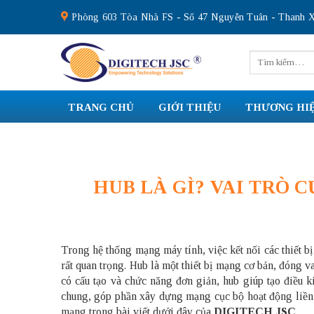
Skip
Phòng 603 Tòa Nhà FS - Số 47 Nguyễn Tuân - Thanh X
to
content
Tìm
kiếm:
TRANG CHỦ
GIỚI THIỆU
THƯƠNG HI
HUB LÀ GÌ? VAI TRÒ
Trong hệ thống mạng máy tính, việc kết nối các thiết bị 
rất quan trọng. Hub là một thiết bị mạng cơ bản, đóng 
có cấu tạo và chức năng đơn giản, hub giúp tạo điều k
chung, góp phần xây dựng mạng cục bộ hoạt động liền 
mạng trong bài viết dưới đây của
DIGITECH JSC