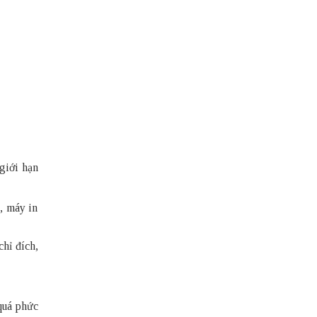
 giới hạn
, máy in
chỉ đích,
quá phức