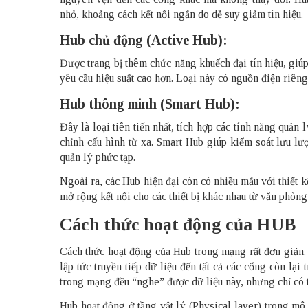
nhỏ, khoảng cách kết nối ngắn do dễ suy giảm tín hiệu.
Hub chủ động (Active Hub):
Được trang bị thêm chức năng khuếch đại tín hiệu, giúp
yêu cầu hiệu suất cao hơn. Loại này có nguồn điện riê
Hub thông minh (Smart Hub):
Đây là loại tiên tiến nhất, tích hợp các tính năng quản 
chỉnh cấu hình từ xa. Smart Hub giúp kiểm soát lưu l
quản lý phức tạp.
Ngoài ra, các Hub hiện đại còn có nhiều mẫu với thiết
mở rộng kết nối cho các thiết bị khác nhau từ văn phòng
Cách thức hoạt động của HUB
Cách thức hoạt động của Hub trong mạng rất đơn giản. K
lập tức truyền tiếp dữ liệu đến tất cả các cổng còn lại 
trong mạng đều “nghe” được dữ liệu này, nhưng chỉ có th
Hub hoạt động ở tầng vật lý (Physical layer) trong mô 