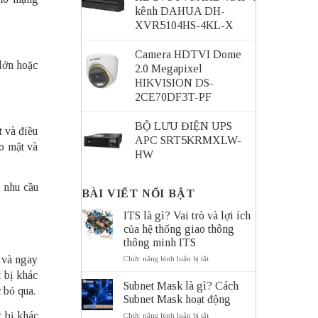
kênh DAHUA DH-
XVR5104HS-4KL-X
Camera HDTVI Dome
 lớn hoặc
2.0 Megapixel
HIKVISION DS-
2CE70DF3T-PF
BỘ LƯU ĐIỆN UPS
t và điều
APC SRT5KRMXLW-
o mật và
HW
i nhu cầu
BÀI VIẾT NỔI BẬT
ITS là gì? Vai trò và lợi ích
của hệ thống giao thông
thông minh ITS
ở
ó và ngay
Chức năng bình luận bị tắt
ITS
t bị khác
là
Subnet Mask là gì? Cách
 bỏ qua.
gì?
Subnet Mask hoạt động
Vai
trò
t bị khác
ở
Chức năng bình luận bị tắt