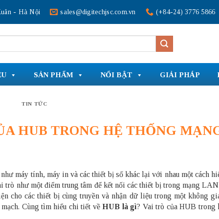
uân - Hà Nội
sales@digitechjsc.com.vn
(+84-24) 3776 5866
ỆU
SẢN PHẨM
NỔI BẬT
GIẢI PHÁP
TIN TỨC
 CỦA HUB TRONG HỆ THỐNG MẠN
như máy tính, máy in và các thiết bị số khác lại với nhau một cách hi
vai trò như một điểm trung tâm để kết nối các thiết bị trong mạng LA
iện cho các thiết bị cùng truyền và nhận dữ liệu trong một không g
mạch. Cùng tìm hiểu chi tiết về
HUB là gì
? Vai trò của HUB trong 