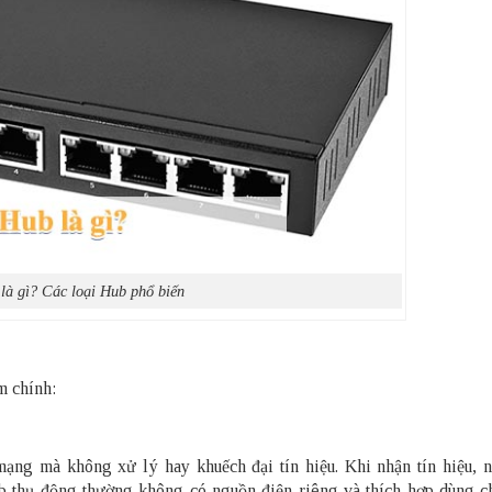
là gì? Các loại Hub phổ biến
m chính:
 mạng mà không xử lý hay khuếch đại tín hiệu. Khi nhận tín hiệu, n
b thụ động thường không có nguồn điện riêng và thích hợp dùng 