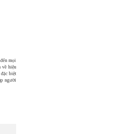
n đến mọi
n về hiệu
 đặc biệt
úp người