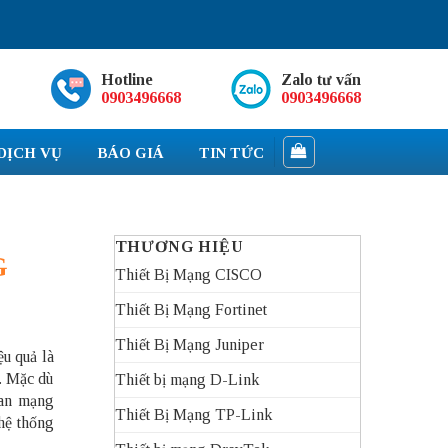
Hotline
Zalo tư vấn
0903496668
0903496668
DỊCH VỤ
BÁO GIÁ
TIN TỨC
THƯƠNG HIỆU
G
Thiết Bị Mạng CISCO
Thiết Bị Mạng Fortinet
Thiết Bị Mạng Juniper
ệu quả là
N. Mặc dù
Thiết bị mạng D-Link
ian mạng
Thiết Bị Mạng TP-Link
hệ thống