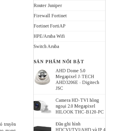
Router Juniper
Firewall Fortinet
Fortinet FortiAP
HPE/Aruba Wifi
Switch Aruba
SẢN PHẨM NỔI BẬT
AHD Dome 5.0
Megapixel J-TECH
AHD3206E - Digitech
JSC
Camera HD-TVI hồng
ngoại 2.0 Megapixel
HILOOK THC-B120-PC
Đầu ghi hình
ó truyền
HDCVI/TVI/AHD và IP 4
cho mạng