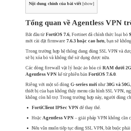
Nội dung chính của bài viết
[
show
]
Tổng quan về Agentless VPN tr
Bắt đầu từ
FortiOS 7.6
, Fortinet đã chính thức loại bỏ
mới cài đặt firmware
7.6.3 hoặc cao hơn
, bạn sẽ khôn
Trong trường hợp hệ thống đang dùng SSL VPN và đượ
sẽ bị xóa bỏ và không thể sử dụng được nữa.
Các dòng firewall vật lý hoặc ảo hóa có
RAM dưới 2
Agentless VPN
kể từ phiên bản
FortiOS 7.6.0
.
Riêng với một số dòng
G-series mới
như
30G và 50G
thiết bị của bạn không thấy menu cấu hình SSL VPN, n
không còn hỗ trợ. Trong trường hợp này, người dùng chỉ
FortiClient IPSec VPN
để thay thế.
Hoặc
Agentless VPN
– giải pháp VPN không cần cà
Nếu vẫn muốn tiếp tục dùng SSL VPN, bắt buộc phải 