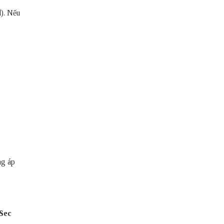
d). Nếu
ng áp
Sec