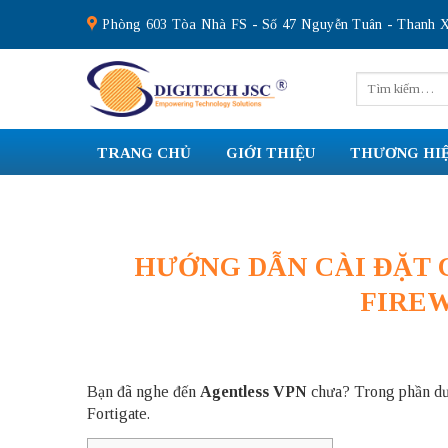
Skip
Phòng 603 Tòa Nhà FS - Số 47 Nguyễn Tuân - Thanh X
to
content
Tìm
kiếm:
TRANG CHỦ
GIỚI THIỆU
THƯƠNG HI
HƯỚNG DẪN CÀI ĐẶT 
FIRE
Bạn đã nghe đến
Agentless VPN
chưa? Trong phần dưới
Fortigate.