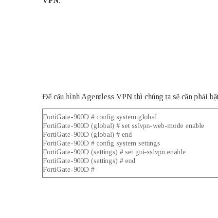
VPN
.
Để cấu hình Agentless VPN thì chúng ta sẽ cần phải bật
FortiGate-900D # config system global
FortiGate-900D (global) # set sslvpn-web-mode enable
FortiGate-900D (global) # end
FortiGate-900D # config system settings
FortiGate-900D (settings) # set gui-sslvpn enable
FortiGate-900D (settings) # end
FortiGate-900D #