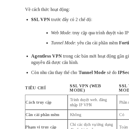
Về cách thức hoạt động:
SSL VPN
trước đây có 2 chế độ:
Web Mode
: truy cập qua trình duyệt vào 
Tunnel Mode
: yêu cầu cài phần mềm
Forti
Agentless VPN
trong các bản mới hoạt động gần g
nguyên đã được cấu hình.
Còn nhu cầu thay thế cho
Tunnel Mode
sẽ do
IPSe
SSL VPN (WEB
SSL
TIÊU CHÍ
MODE)
MOD
Trình duyệt web, đăng
Cách truy cập
Phần 
nhập IP VPN
Cần cài phần mềm
Không
Có
Chỉ các dịch vụ/ứng dụng
Phạm vi truy cập
Toàn