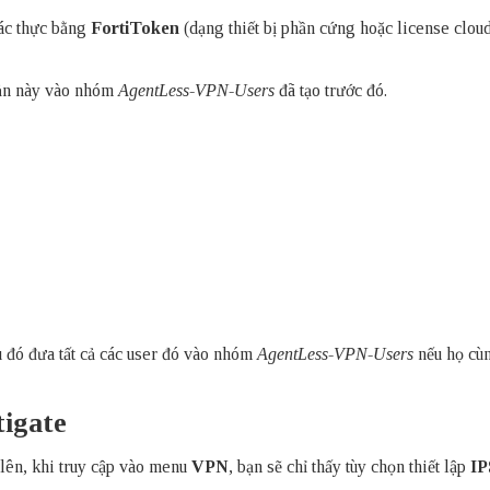
xác thực bằng
FortiToken
(dạng thiết bị phần cứng hoặc license clou
oản này vào nhóm
AgentLess-VPN-Users
đã tạo trước đó.
u đó đưa tất cả các user đó vào nhóm
AgentLess-VPN-Users
nếu họ cù
tigate
 lên, khi truy cập vào menu
VPN
, bạn sẽ chỉ thấy tùy chọn thiết lập
IP