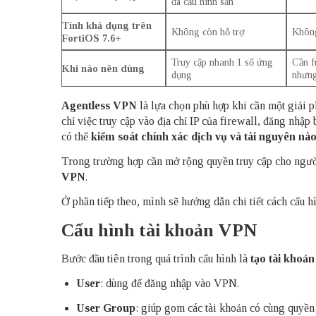
đã cấu hình sẵn
Tính khả dụng trên
Không còn hỗ trợ
Không
FortiOS 7.6+
Truy cập nhanh 1 số ứng
Cần f
Khi nào nên dùng
dụng
nhưn
Agentless VPN
là lựa chọn phù hợp khi cần một giải
chỉ việc truy cập vào địa chỉ IP của firewall, đăng nhập
có thể
kiểm soát chính xác dịch vụ và tài nguyên nà
Trong trường hợp cần mở rộng quyền truy cập cho ngườ
VPN
.
Ở phần tiếp theo, mình sẽ hướng dẫn chi tiết cách cấu 
Cấu hình tài khoản VPN
Bước đầu tiên trong quá trình cấu hình là
tạo tài khoả
User
: dùng để đăng nhập vào VPN.
User Group
: giúp gom các tài khoản có cùng quyền