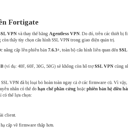
ên Fortigate
SSL VPN
và thay thế bằng
Agentless VPN
. Do đó, trên các thiết bị f
g còn thấy tùy chọn cấu hình SSL VPN trong giao diện quản trị.
c nâng cấp lên phiên bản
7.6.3+
, toàn bộ cấu hình liên quan đến
SSL
GB
(ví dụ: 40F, 60F, 30G, 50G) sẽ không còn hỗ trợ
SSL VPN
cũng n
, SSL VPN đã bị loại bỏ hoàn toàn ngay cả ở các firmware cũ. Vì vậy,
guyên nhân có thể do
hạn chế phần cứng
hoặc
phiên bản hệ điều h
 có thể lựa chọn:
i client.
hạ cấp về firmware thấp hơn.