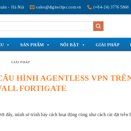
uân - Hà Nội
sales@digitechjsc.com.vn
(+84-24) 3776 5866
ỆU
SẢN PHẨM
NỔI BẬT
GIẢI PHÁP
GIẢI PHÁP
CẤU HÌNH AGENTLESS VPN TRÊ
WALL FORTIGATE
 đây, mình sẽ trình bày cách hoạt động cũng như cách cài đặt trên 