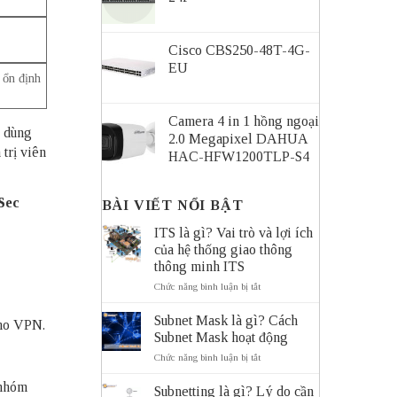
Cisco CBS250-48T-4G-
EU
, ổn định
Camera 4 in 1 hồng ngoại
i dùng
2.0 Megapixel DAHUA
 trị viên
HAC-HFW1200TLP-S4
Sec
BÀI VIẾT NỔI BẬT
ITS là gì? Vai trò và lợi ích
của hệ thống giao thông
thông minh ITS
ở
Chức năng bình luận bị tắt
ITS
là
Subnet Mask là gì? Cách
ho VPN.
gì?
Subnet Mask hoạt động
Vai
trò
ở
Chức năng bình luận bị tắt
và
Subnet
lợi
Mask
 nhóm
Subnetting là gì? Lý do cần
ích
là