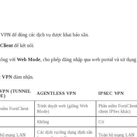
IP VPN để dùng các dịch vụ được khai báo sẵn.
Client
để kết nối.
iống với
Web Mode
, cho phép đăng nhập qua web portal và sử dụng 
c VPN
đảm nhận.
 VPN (TUNNEL
AGENTLESS VPN
IPSEC VPN
E)
Trình duyệt web (giống Web
Phần mềm FortiClient
mềm FortiClient
Mode)
client IPSec khác)
Không
Có
Các dịch vụ/ứng dụng định sẵn
 bộ mạng LAN
Toàn bộ mạng LAN