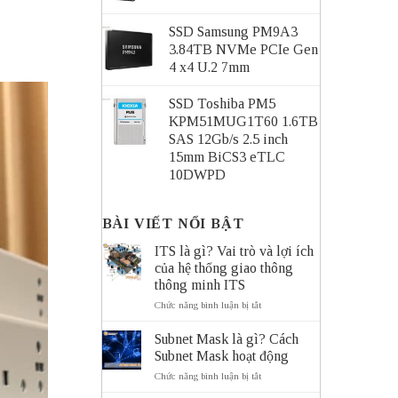
SSD Samsung PM9A3
3.84TB NVMe PCIe Gen
4 x4 U.2 7mm
SSD Toshiba PM5
KPM51MUG1T60 1.6TB
SAS 12Gb/s 2.5 inch
15mm BiCS3 eTLC
10DWPD
BÀI VIẾT NỔI BẬT
ITS là gì? Vai trò và lợi ích
của hệ thống giao thông
thông minh ITS
ở
Chức năng bình luận bị tắt
ITS
là
Subnet Mask là gì? Cách
gì?
Subnet Mask hoạt động
Vai
trò
ở
Chức năng bình luận bị tắt
và
Subnet
lợi