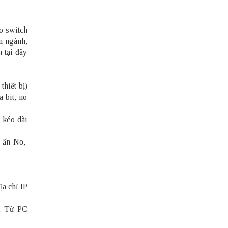
co switch
ên ngành,
 tại đây
thiết bị)
 bit, no
g kéo dài
ẽ ấn No,
ịa chỉ IP
o. Từ PC