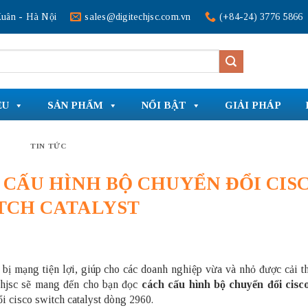
uân - Hà Nội
sales@digitechjsc.com.vn
(+84-24) 3776 5866
ỆU
SẢN PHẨM
NỔI BẬT
GIẢI PHÁP
TIN TỨC
 CẤU HÌNH BỘ CHUYỂN ĐỔI CIS
TCH CATALYST
t bị mạng tiện lợi, giúp cho các doanh nghiệp vừa và nhỏ được cải t
chjsc sẽ mang đến cho bạn đọc
cách cấu hình bộ chuyển đổi cisc
ổi cisco switch catalyst dòng 2960.