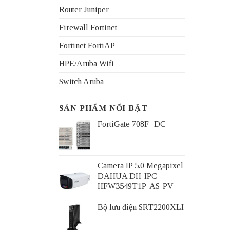
Router Juniper
Firewall Fortinet
Fortinet FortiAP
HPE/Aruba Wifi
Switch Aruba
SẢN PHẨM NỔI BẬT
FortiGate 708F- DC
Camera IP 5.0 Megapixel
DAHUA DH-IPC-
HFW3549T1P-AS-PV
Bộ lưu điện SRT2200XLI