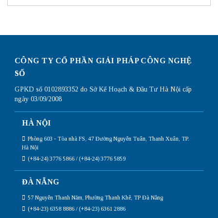
chi
tra
tiết
card
nhất
mạng
trên
win
10
đơn
giản
CÔNG TY CỔ PHẦN GIẢI PHÁP CÔNG NGHỆ
nhất
SỐ
GPKD số 0102893352 do Sở Kế Hoạch & Đầu Tư Hà Nội cấp
ngày 03/09/2008
HÀ NỘI
Phòng 603 - Tòa nhà FS, 47 Đường Nguyễn Tuân, Thanh Xuân, TP.
Hà Nội
(+84-24) 3776 5866 / (+84-24) 3776 5859
ĐÀ NẴNG
57 Nguyễn Thanh Năm, Phường Thanh Khê, TP Đà Nẵng
(+84-23) 6358 8886 / (+84-23) 6361 2886