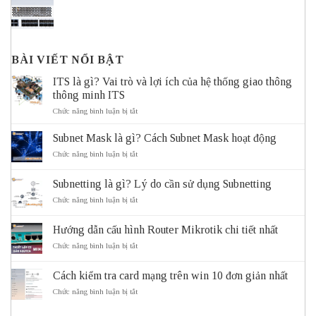
BÀI VIẾT NỔI BẬT
ITS là gì? Vai trò và lợi ích của hệ thống giao thông
thông minh ITS
ở
Chức năng bình luận bị tắt
ITS
là
Subnet Mask là gì? Cách Subnet Mask hoạt động
gì?
Vai
ở
Chức năng bình luận bị tắt
trò
Subnet
và
Mask
Subnetting là gì? Lý do cần sử dụng Subnetting
lợi
là
ích
gì?
ở
Chức năng bình luận bị tắt
của
Cách
Subnetting
hệ
Subnet
là
thống
Mask
Hướng dẫn cấu hình Router Mikrotik chi tiết nhất
gì?
giao
hoạt
Lý
ở
Chức năng bình luận bị tắt
thông
động
do
Hướng
thông
cần
dẫn
minh
sử
Cách kiểm tra card mạng trên win 10 đơn giản nhất
cấu
ITS
dụng
hình
ở
Chức năng bình luận bị tắt
Subnetting
Router
Cách
Mikrotik
kiểm