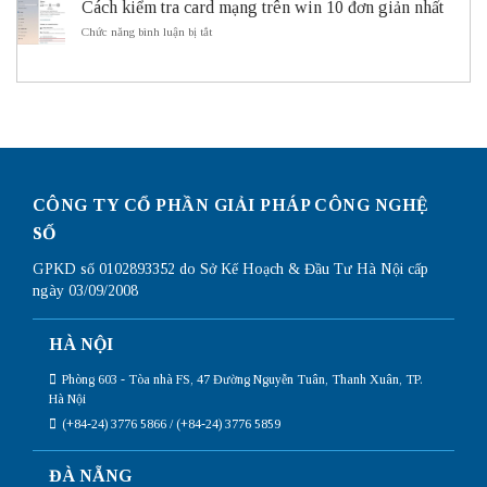
sử
Cách kiểm tra card mạng trên win 10 đơn giản nhất
cấu
ITS
dụng
hình
ở
Chức năng bình luận bị tắt
Subnetting
Router
Cách
Mikrotik
kiểm
chi
tra
tiết
card
nhất
mạng
trên
win
10
đơn
giản
CÔNG TY CỔ PHẦN GIẢI PHÁP CÔNG NGHỆ
nhất
SỐ
GPKD số 0102893352 do Sở Kế Hoạch & Đầu Tư Hà Nội cấp
ngày 03/09/2008
HÀ NỘI
Phòng 603 - Tòa nhà FS, 47 Đường Nguyễn Tuân, Thanh Xuân, TP.
Hà Nội
(+84-24) 3776 5866 / (+84-24) 3776 5859
ĐÀ NẴNG