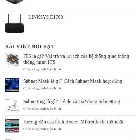
LINKSYS E1700
BÀI VIẾT NỔI BẬT
ITS là gì? Vai trò và lợi ích của hệ thống giao thông
thông minh ITS
ở
Chức năng bình luận bị tắt
ITS
là
Subnet Mask là gì? Cách Subnet Mask hoạt động
gì?
Vai
ở
Chức năng bình luận bị tắt
trò
Subnet
và
Mask
Subnetting là gì? Lý do cần sử dụng Subnetting
lợi
là
ích
gì?
ở
Chức năng bình luận bị tắt
của
Cách
Subnetting
hệ
Subnet
là
thống
Mask
Hướng dẫn cấu hình Router Mikrotik chi tiết nhất
gì?
giao
hoạt
Lý
ở
Chức năng bình luận bị tắt
thông
động
do
Hướng
thông
cần
dẫn
minh