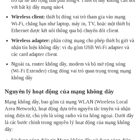
trở lại để mở rộng tầm phủ sóng4. Thiết bị này không cần nối
với bất kỳ dây mạng nào4.
Wireless client:
thiết bị đóng vai trò tham gia vào mạng
Wi‑Fi, chẳng hạn như laptop, máy in, TV, hoặc một thiết bị
Ethernet được kết nối thông qua bộ chuyển đổi client.
Wireless adapter:
phần cứng mạng cho phép thiết bị gửi và
nhận tín hiệu không dây; ví dụ gồm USB Wi‑Fi adapter và
các card adapter client.
Ngoài ra, router không dây, modem và bộ mở rộng sóng
(Wi-Fi Extender) cũng đóng vai trò quan trọng trong mạng
không dây
Nguyên lý hoạt động của mạng không dây
Mạng không dây, bao gồm cả mạng WLAN (Wireless Local
Area Network), hoạt động dựa trên nguyên tắc truyền và nhận
sóng điện từ, chủ yếu là sóng radio và tia hồng ngoại. Dưới đây
là các bước chính trong nguyên lý hoạt động của mạng không
dây: