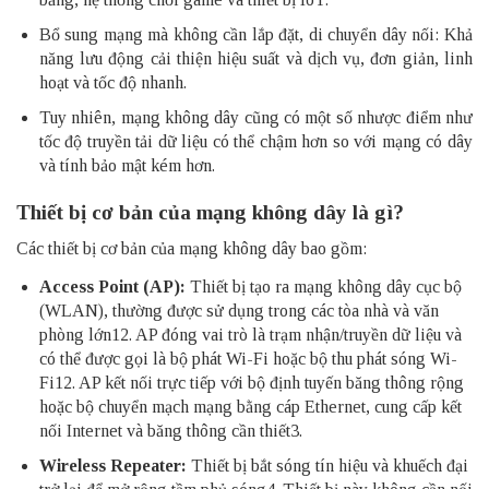
Bổ sung mạng mà không cần lắp đặt, di chuyển dây nối: Khả
năng lưu động cải thiện hiệu suất và dịch vụ, đơn giản, linh
hoạt và tốc độ nhanh.
Tuy nhiên, mạng không dây cũng có một số nhược điểm như
tốc độ truyền tải dữ liệu có thể chậm hơn so với mạng có dây
và tính bảo mật kém hơn.
Thiết bị cơ bản của mạng không dây là gì?
Các thiết bị cơ bản của mạng không dây bao gồm:
Access Point (AP):
Thiết bị tạo ra mạng không dây cục bộ
(WLAN), thường được sử dụng trong các tòa nhà và văn
phòng lớn12. AP đóng vai trò là trạm nhận/truyền dữ liệu và
có thể được gọi là bộ phát Wi-Fi hoặc bộ thu phát sóng Wi-
Fi12. AP kết nối trực tiếp với bộ định tuyến băng thông rộng
hoặc
bộ chuyển mạch
mạng bằng cáp Ethernet, cung cấp kết
nối Internet và băng thông cần thiết3.
Wireless Repeater:
Thiết bị bắt sóng tín hiệu và khuếch đại