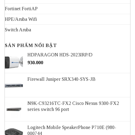
Fortinet FortiAP
HPE/Aruba Wifi
Switch Aruba
SẢN PHẨM NỔI BẬT
HDPARAGON HDS-2023IRP/D
930.000
Firewall Juniper SRX340-SYS-JB
N9K-C93216TC-FX2 Cisco Nexus 9300-FX2
series switch 96 port
Logitech Mobile SpeakerPhone P710E (980-
000744