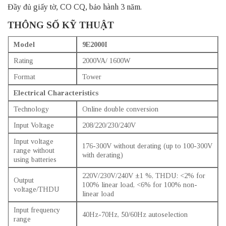
Đầy đủ giấy tờ, CO CQ, bảo hành 3 năm.
THÔNG SỐ KỸ THUẬT
Model
9E2000I
Rating
2000VA/ 1600W
Format
Tower
Electrical Characteristics
Technology
Online double conversion
Input Voltage
208/220/230/240V
Input voltage
176-300V without derating (up to 100-300V
range without
with derating)
using batteries
220V/230V/240V ±1 %, THDU: <2% for
Output
100% linear load, <6% for 100% non-
voltage/THDU
linear load
Input frequency
40Hz-70Hz, 50/60Hz autoselection
range