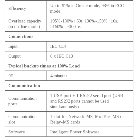
Up to 91% in Online mode, 98% in ECO
Efficiency
mode
Overload capacity
105%-130% : 60s, 130%-150% : 10s,
(in on-line mode)
>150% : ≥300ms
Connections
Input
IEC C14
Output
6 x IEC C13
Typical backup times at 100% Load
9E
4 minutes
Communication
1 USB port + 1 RS232 serial port (USB
Communication
and RS232 ports cannot be used
ports
simultaneously)
Communication
1 slot for Network-MS, ModBus-MS or
slot
Relay-MS cards
Software
Intelligent Power Software