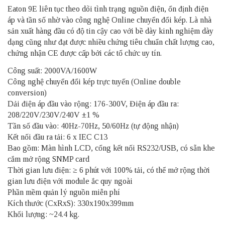
Eaton 9E liên tục theo dõi tình trạng nguồn điện, ổn định điện
áp và tần số nhờ vào công nghệ Online chuyển đổi kép. Là nhà
sản xuất hàng đầu có độ tin cậy cao với bề dày kinh nghiệm dày
dạng cũng như đạt được nhiều chứng tiêu chuẩn chất lượng cao,
chứng nhận CE được cấp bởi các tổ chức uy tín.
Công suất: 2000VA/1600W
Công nghệ chuyển đổi kép trực tuyến (Online double
conversion)
Dải điện áp đầu vào rộng: 176-300V, Điện áp đầu ra:
208/220V/230V/240V ±1 %
Tần số đầu vào: 40Hz-70Hz, 50/60Hz (tự động nhận)
Kết nối đầu ra tải: 6 x IEC C13
Bao gồm: Màn hình LCD, cổng kết nối RS232/USB, có sẵn khe
cắm mở rộng SNMP card
Thời gian lưu điện: ≥ 6 phút với 100% tải, có thể mở rộng thời
gian lưu điện với module ắc quy ngoài
Phần mềm quản lý nguồn miễn phí
Kích thước (CxRxS): 330x190x399mm
Khối lượng: ~24.4 kg.