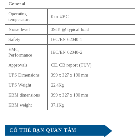
General
Operating
0 to 40°C
temperature
Noise level
39dB @ typical load
Safety
IEC/EN 62040-1
EMC,
IEC/EN 62040-2
Performance
Approvals
CE, CB report (TUV)
UPS Dimensions
399 x 327 x 190 mm
UPS Weight
22.4Kg
EBM dimensions
399 x 327 x 190 mm
EBM weight
37.1Kg
CÓ THỂ BẠN QUAN TÂM