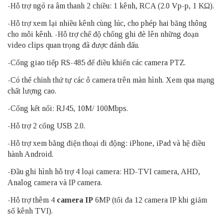
-Hỗ trợ ngõ ra âm thanh 2 chiều: 1 kênh, RCA (2.0 Vp-p, 1 KΩ).
-Hỗ trợ xem lại nhiều kênh cùng lúc, cho phép hai băng thông
cho mỗi kênh. -Hỗ trợ chế độ chống ghi đè lên những đoạn
video clips quan trọng đã được đánh dấu.
-Cổng giao tiếp RS-485 để điều khiển các camera PTZ.
-Có thể chỉnh thứ tự các ô camera trên màn hình. Xem qua mạng
chất lượng cao.
-Cổng kết nối: RJ45, 10M/ 100Mbps.
-Hỗ trợ 2 cổng USB 2.0.
-Hỗ trợ xem bằng điện thoại di động: iPhone, iPad và hệ điều
hành Android.
-Đầu ghi hình hỗ trợ 4 loại camera: HD-TVI camera, AHD,
Analog camera và IP camera.
-Hỗ trợ thêm 4
camera IP
6MP (tối đa 12 camera IP khi giảm
số kênh TVI).