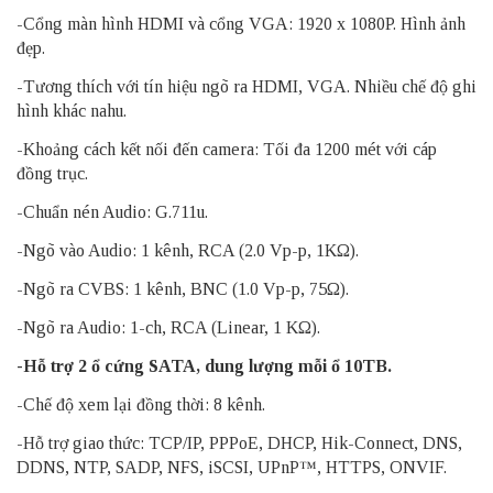
-Cổng màn hình HDMI và cổng VGA: 1920 x 1080P. Hình ảnh
đẹp.
-Tương thích với tín hiệu ngõ ra HDMI, VGA. Nhiều chế độ ghi
hình khác nahu.
-Khoảng cách kết nối đến camera: Tối đa 1200 mét với cáp
đồng trục.
-Chuẩn nén Audio: G.711u.
-Ngõ vào Audio: 1 kênh, RCA (2.0 Vp-p, 1KΩ).
-Ngõ ra CVBS: 1 kênh, BNC (1.0 Vp-p, 75Ω).
-Ngõ ra Audio: 1-ch, RCA (Linear, 1 KΩ).
-Hỗ trợ 2 ổ cứng SATA, dung lượng mỗi ổ 10TB.
-Chế độ xem lại đồng thời: 8 kênh.
-Hỗ trợ giao thức: TCP/IP, PPPoE, DHCP, Hik-Connect, DNS,
DDNS, NTP, SADP, NFS, iSCSI, UPnP™, HTTPS, ONVIF.