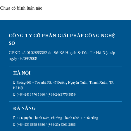
Chưa có bình luận nào
CÔNG TY CỔ PHẦN GIẢI PHÁP CÔNG NGHỆ
SỐ
GPKD số 0102893352 do Sở Kế Hoạch & Đầu Tư Hà Nội cấp
ngày 03/09/2008
HÀ NỘI
Phòng 603 - Tòa nhà FS, 47 Đường Nguyễn Tuân, Thanh Xuân, TP.
Hà Nội
(+84-24) 3776 5866 / (+84-24) 3776 5859
ĐÀ NẴNG
57 Nguyễn Thanh Năm, Phường Thanh Khê, TP Đà Nẵng
(+84-23) 6358 8886 / (+84-23) 6361 2886