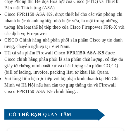
chạy Phòng thủ Đe dọa Hỏa lực của Cisco (FTD) và Thiết bị
Bảo mật Thích ứng (ASA).
Cisco FPR1150-ASA-K9, được thiết kế cho các văn phòng chi
nhánh hoặc doanh nghiệp nhỏ hoặc vừa, là một trong những
tường lửa loạt thế hệ tiếp theo của Cisco Firepower FPR-X với
các dịch vụ Firepower
CISCO Chính hãng nhà phân phối sản phẩm Cisco uy tín danh
tiếng, chuyên nghiệp tại Việt Nam.
Tất cả sản phẩm Firewall Cisco
FPR1150-ASA-K9
được
Cisco chính hãng phân phối là sản phẩm chất lượng, có đầy đủ
giấy tờ chứng minh xuất xứ và chất lượng sản phẩm CO,CQ
(bill of lading, invoice, packing list, tờ khai Hải Quan).
Vui lòng liên hệ trực tiếp với bộ phận kinh doanh tại Hồ Chí
Minh và Hà Nội nếu bạn cần trợ giúp thông tin về Firewall
Cisco FPR1150-ASA-K9 chính hãng…
CÓ THỂ BẠN QUAN TÂM