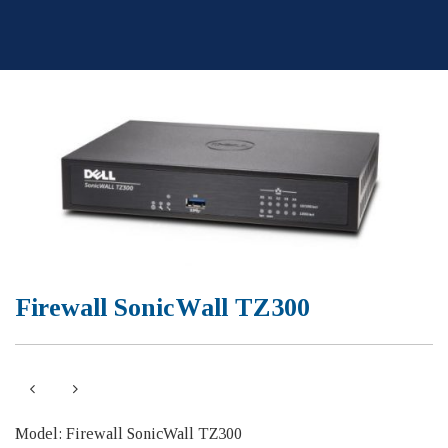
Skip
to
content
Firewall SonicWall TZ300
Model: Firewall SonicWall TZ300