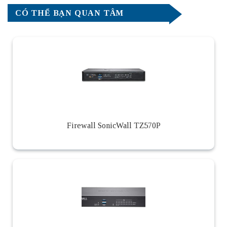
CÓ THỂ BẠN QUAN TÂM
Firewall SonicWall TZ570P