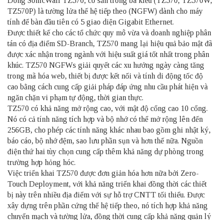
Dòng
SonicWall
TZ570, có sẵn trong ba kiểu (TZ570, TZ570W,
TZ570P) là tường lửa thế hệ tiếp theo (NGFW) dành cho máy
tính để bàn đầu tiên có 5 giao diện Gigabit Ethernet.
Được thiết kế cho các tổ chức quy mô vừa và doanh nghiệp phân
tán có địa điểm SD-Branch, TZ570 mang lại hiệu quả bảo mật đã
được xác nhận trong ngành với hiệu suất giá tốt nhất trong phân
khúc. TZ570 NGFWs giải quyết các xu hướng ngày càng tăng
trong mã hóa web, thiết bị được kết nối và tính di động tốc độ
cao bằng cách cung cấp giải pháp đáp ứng nhu cầu phát hiện và
ngăn chặn vi phạm tự động, thời gian thực.
TZ570 có khả năng mở rộng cao, với mật độ cổng cao 10 cổng.
Nó có cả tính năng tích hợp và bộ nhớ có thể mở rộng lên đến
256GB, cho phép các tính năng khác nhau bao gồm ghi nhật ký,
báo cáo, bộ nhớ đệm, sao lưu phần sụn và hơn thế nữa. Nguồn
điện thứ hai tùy chọn cung cấp thêm khả năng dự phòng trong
trường hợp hỏng hóc.
Việc triển khai TZ570 được đơn giản hóa hơn nữa bởi Zero-
Touch Deployment, với khả năng triển khai đồng thời các thiết
bị này trên nhiều địa điểm với sự hỗ trợ CNTT tối thiểu. Được
xây dựng trên phần cứng thế hệ tiếp theo, nó tích hợp khả năng
chuyển mạch và tường lửa, đồng thời cung cấp khả năng quản lý