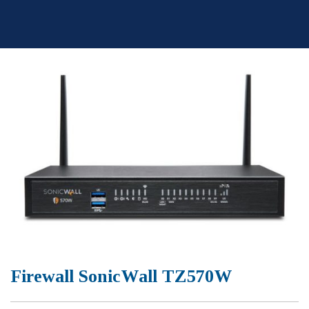
Skip
to
content
Firewall SonicWall TZ570W