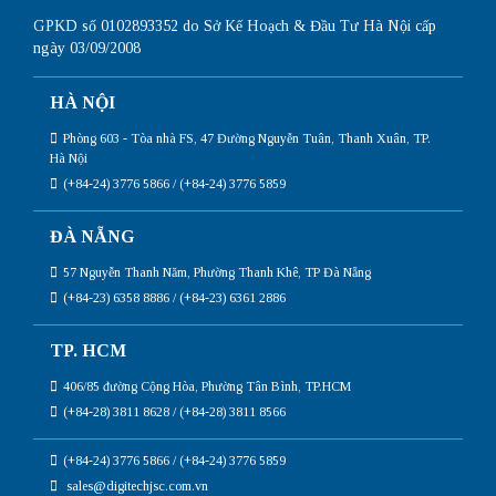
GPKD số 0102893352 do Sở Kế Hoạch & Đầu Tư Hà Nội cấp
ngày 03/09/2008
HÀ NỘI
Phòng 603 - Tòa nhà FS, 47 Đường Nguyễn Tuân, Thanh Xuân, TP.
Hà Nội
(+84-24) 3776 5866 / (+84-24) 3776 5859
ĐÀ NẴNG
57 Nguyễn Thanh Năm, Phường Thanh Khê, TP Đà Nẵng
(+84-23) 6358 8886 / (+84-23) 6361 2886
TP. HCM
406/85 đường Cộng Hòa, Phường Tân Bình, TP.HCM
(+84-28) 3811 8628 / (+84-28) 3811 8566
(+84-24) 3776 5866 / (+84-24) 3776 5859
sales@digitechjsc.com.vn