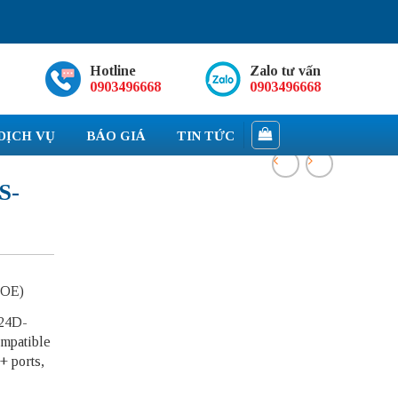
Hotline
Zalo tư vấn
0903496668
0903496668
DỊCH VỤ
BÁO GIÁ
TIN TỨC
S-
POE)
424D-
ompatible
 ports,