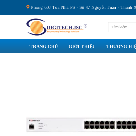
Skip
Phòng 603 Tòa Nhà FS - Số 47 Nguyễn Tuân - Thanh X
to
content
Tìm
kiếm:
TRANG CHỦ
GIỚI THIỆU
THƯƠNG HI