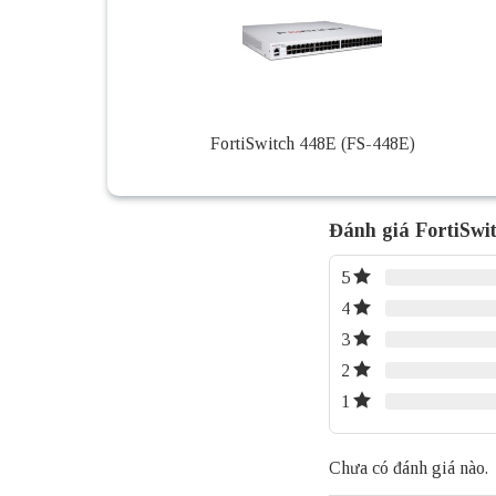
FortiSwitch 448E (FS-448E)
Đánh giá FortiSw
5
4
3
2
1
Chưa có đánh giá nào.