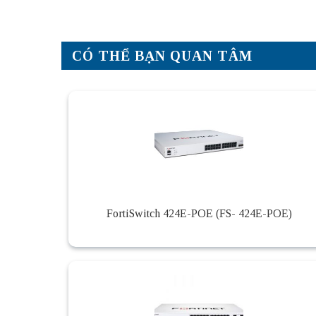
CÓ THỂ BẠN QUAN TÂM
FortiSwitch 424E-POE (FS- 424E-POE)