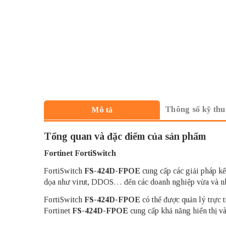
Thông số kỹ thu
Mô tả
Tổng quan và đặc điểm của sản phẩm
Fortinet FortiSwitch
FortiSwitch
FS-424D-FPOE
cung cấp các giải pháp kế
dọa như virut, DDOS… đến các doanh nghiệp vừa và nh
FortiSwitch
FS-424D-FPOE
có thể được quản lý trực t
Fortinet
FS-424D-FPOE
cung cấp khả năng hiển thị và