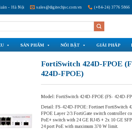
uân - Hà Nội
sales@digitechjsc.com.vn
(+84-24) 3776 5866
ỆU
SẢN PHẨM
NỔI BẬT
GIẢI PHÁP
FortiSwitch 424D-FPOE (F
424D-FPOE)
Model: FortiSwitch 424D-FPOE (FS- 424D-F
Detail: FS-424D-FPOE: Fortinet FortiSwitch 
FPOE Layer 2/3 FortiGate switch controller c
PoE+ switch with 24 GE RJ45 + 2x 10 GE SFP+
24 port PoE with maximum 370 W limit.