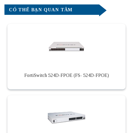
CÓ THỂ BẠN QUAN TÂM
FortiSwitch 524D-FPOE (FS- 524D-FPOE)