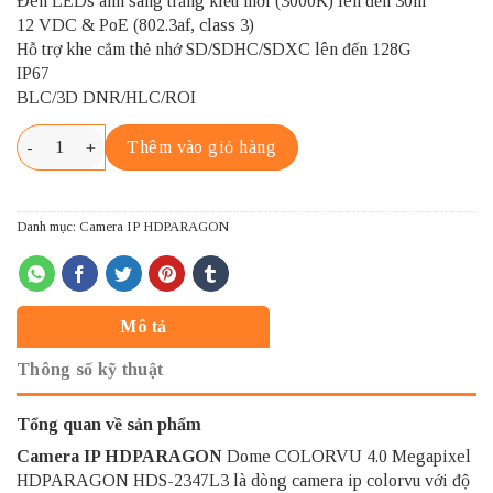
Đèn LEDs ánh sáng trắng kiểu mới (3000K) lên đến 30m
12 VDC & PoE (802.3af, class 3)
Hỗ trợ khe cắm thẻ nhớ SD/SDHC/SDXC lên đến 128G
IP67
BLC/3D DNR/HLC/ROI
HDPARAGON HDS-2347L3 số lượng
Thêm vào giỏ hàng
Danh mục:
Camera IP HDPARAGON
Mô tả
Thông số kỹ thuật
Tổng quan về sản phẩm
Camera IP HDPARAGON
Dome COLORVU 4.0 Megapixel
HDPARAGON HDS-2347L3 là dòng camera ip colorvu với độ