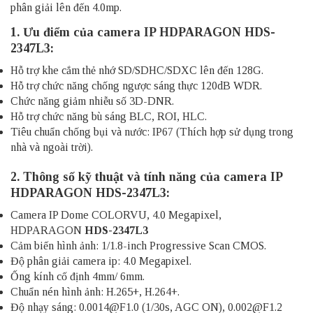
phân giải lên đến 4.0mp.
1. Ưu điểm của
camera IP HDPARAGON
HDS-
2347L3:
Hỗ trợ khe cắm thẻ nhớ SD/SDHC/SDXC lên đến 128G.
Hỗ trợ chức năng chống ngược sáng thực 120dB WDR.
Chức năng giảm nhiễu số 3D-DNR.
Hỗ trợ chức năng bù sáng BLC, ROI, HLC.
Tiêu chuẩn chống bụi và nước: IP67 (Thích hợp sử dụng trong
nhà và ngoài trời).
2. Thông số kỹ thuật và tính năng của camera IP
HDPARAGON HDS-2347L3:
Camera IP Dome COLORVU, 4.0 Megapixel,
HDPARAGON
HDS-2347L3
Cảm biến hình ảnh: 1/1.8-inch Progressive Scan CMOS.
Độ phân giải camera ip: 4.0 Megapixel.
Ống kính cố định 4mm/ 6mm.
Chuẩn nén hình ảnh: H.265+, H.264+.
Độ nhạy sáng: 0.0014@F1.0 (1/30s, AGC ON), 0.002@F1.2