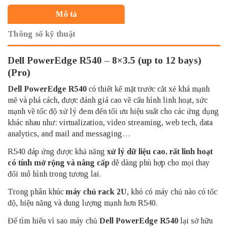
Mô tả
Thông số kỹ thuật
Dell PowerEdge R540 – 8×3.5 (up to 12 bays)
(Pro)
Dell PowerEdge R540
có thiết kế mặt trước cắt xẻ khá mạnh
mẽ và phá cách, được đánh giá cao về cấu hình linh hoạt, sức
mạnh về tốc độ xử lý đem đến tối ưu hiệu suất cho các ứng dụng
khác nhau như: virtualization, video streaming, web tech, data
analytics, and mail and messaging…
R540 đáp ứng được khả năng
xử lý dữ liệu cao, rất linh hoạt
có tính mở rộng và nâng cấp
dễ dàng phù hợp cho mọi thay
đổi mô hình trong tương lai.
Trong phân khúc
máy chủ rack 2U
, khó có máy chủ nào có tốc
độ, hiệu năng và dung lượng mạnh hơn R540.
Để tìm hiểu vì sao máy chủ
Dell PowerEdge R540
lại sở hữu