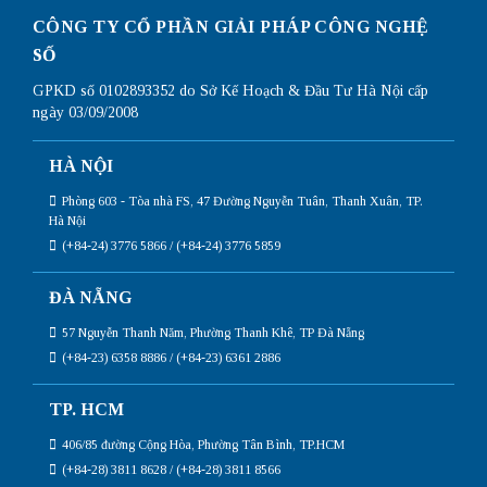
CÔNG TY CỔ PHẦN GIẢI PHÁP CÔNG NGHỆ
SỐ
GPKD số 0102893352 do Sở Kế Hoạch & Đầu Tư Hà Nội cấp
ngày 03/09/2008
HÀ NỘI
Phòng 603 - Tòa nhà FS, 47 Đường Nguyễn Tuân, Thanh Xuân, TP.
Hà Nội
(+84-24) 3776 5866 / (+84-24) 3776 5859
ĐÀ NẴNG
57 Nguyễn Thanh Năm, Phường Thanh Khê, TP Đà Nẵng
(+84-23) 6358 8886 / (+84-23) 6361 2886
TP. HCM
406/85 đường Cộng Hòa, Phường Tân Bình, TP.HCM
(+84-28) 3811 8628 / (+84-28) 3811 8566