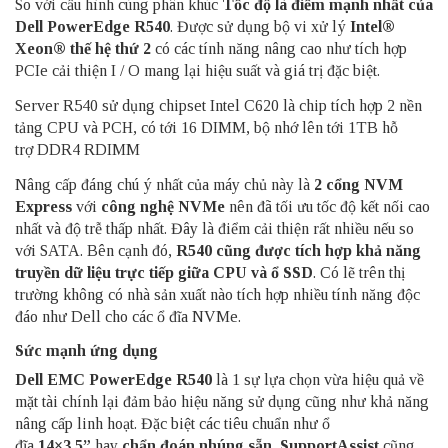
So với cấu hình cùng phân khúc
Tốc độ là điểm mạnh nhất của
Dell PowerEdge R540
. Được sử dụng bộ vi xử lý
Intel®
Xeon® thế hệ thứ 2
có các tính năng nâng cao như tích hợp
PCIe cải thiện I / O mang lại hiệu suất và giá trị đặc biệt.
Server R540 sử dụng chipset Intel C620 là chip tích hợp 2 nền
tảng CPU và PCH, có tới 16 DIMM, bộ nhớ lên tới 1TB hỗ
trợ DDR4 RDIMM
Nâng cấp đáng chú ý nhất của máy chủ này là
2 cổng NVM
Express
với
công nghệ NVMe
nên đã tối ưu tốc độ kết nối cao
nhất và độ trễ thấp nhất. Đây là điểm cải thiện rất nhiều nếu so
với SATA. Bên cạnh đó,
R540 cũng được tích hợp khả năng
truyền dữ liệu trực tiếp giữa CPU và ổ SSD
. Có lẽ trên thị
trường không có nhà sản xuất nào tích hợp nhiều tính năng độc
đáo như Dell cho các ổ đĩa NVMe.
Sức mạnh ứng dụng
Dell EMC PowerEdge R540
là 1 sự lựa chọn vừa hiệu quả về
mặt tài chính lại đảm bảo hiệu năng sử dụng cũng như khả năng
nâng cấp linh hoạt. Đặc biệt các tiêu chuẩn như ổ
đĩa
14×3.5”
hay
chẩn đoán nhúng sẵn, SupportAssist
cũng