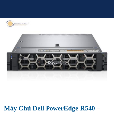
Skip
to
content
Máy Chủ Dell PowerEdge R540 –