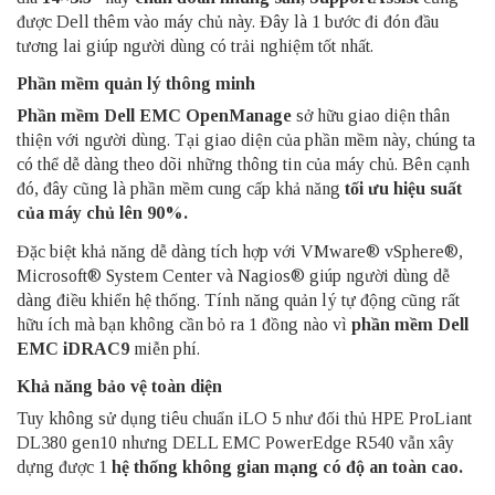
được Dell thêm vào máy chủ này. Đây là 1 bước đi đón đầu
tương lai giúp người dùng có trải nghiệm tốt nhất.
Phần mềm quản lý thông minh
Phần mềm Dell EMC OpenManage
sở hữu giao diện thân
thiện với người dùng. Tại giao diện của phần mềm này, chúng ta
có thể dễ dàng theo dõi những thông tin của máy chủ. Bên cạnh
đó, đây cũng là phần mềm cung cấp khả năng
tối ưu hiệu suất
của máy chủ lên 90%.
Đặc biệt khả năng dễ dàng tích hợp với VMware® vSphere®,
Microsoft® System Center và Nagios® giúp người dùng dễ
dàng điều khiển hệ thống. Tính năng quản lý tự động cũng rất
hữu ích mà bạn không cần bỏ ra 1 đồng nào vì
phần mềm Dell
EMC iDRAC9
miễn phí.
Khả năng bảo vệ toàn diện
Tuy không sử dụng tiêu chuẩn iLO 5 như đối thủ HPE ProLiant
DL380 gen10 nhưng DELL EMC PowerEdge R540 vẫn xây
dựng được 1
hệ thống không gian mạng có độ an toàn cao.