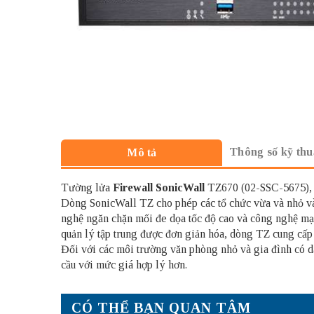
Thông số kỹ thu
Mô tả
Tường lửa
Firewall SonicWall
TZ670 (02-SSC-5675), t
Dòng SonicWall TZ cho phép các tổ chức vừa và nhỏ và c
nghệ ngăn chặn mối đe dọa tốc độ cao và công nghệ mạ
quản lý tập trung được đơn giản hóa, dòng TZ cung cấp 
Đối với các môi trường văn phòng nhỏ và gia đình có 
cầu với mức giá hợp lý hơn.
CÓ THỂ BẠN QUAN TÂM