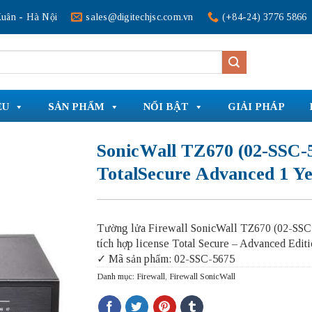
uân - Hà Nội
sales@digitechjsc.com.vn
(+84-24) 3776 5866
ỆU
SẢN PHẨM
NỔI BẬT
GIẢI PHÁP
SonicWall TZ670 (02-SSC-
TotalSecure Advanced 1 Y
Tường lửa Firewall SonicWall TZ670 (02-SSC
tích hợp license Total Secure – Advanced Editi
✓ Mã sản phẩm: 02-SSC-5675
Danh mục:
Firewall
,
Firewall SonicWall