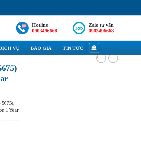
Hotline
Zalo tư vấn
0903496668
0903496668
DỊCH VỤ
BÁO GIÁ
TIN TỨC
5675)
ear
-5675),
on 1 Year