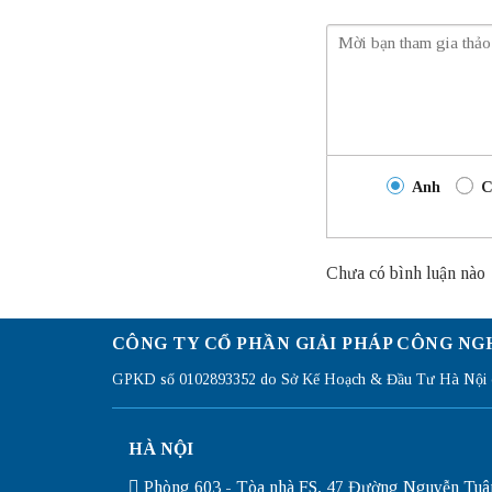
Anh
C
Chưa có bình luận nào
CÔNG TY CỔ PHẦN GIẢI PHÁP CÔNG NG
GPKD số 0102893352 do Sở Kế Hoạch & Đầu Tư Hà Nội c
HÀ NỘI
Phòng 603 - Tòa nhà FS, 47 Đường Nguyễn Tuâ