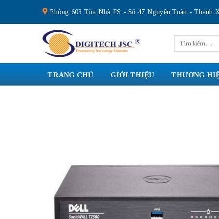
Skip
Phòng 603 Tòa Nhà FS - Số 47 Nguyễn Tuân - Thanh X
to
content
Tìm
kiếm:
TRANG CHỦ
GIỚI THIỆU
THƯƠNG HI