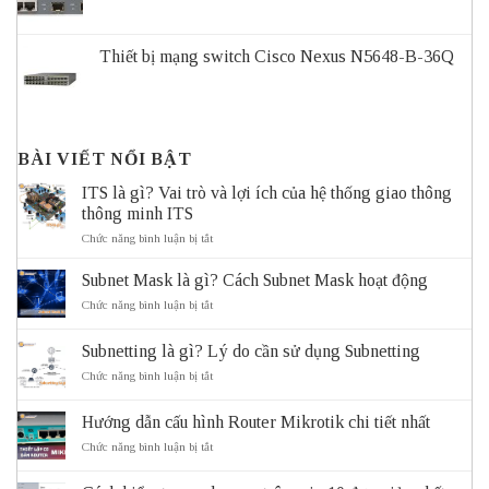
Thiết bị mạng switch Cisco Nexus N5648-B-36Q
BÀI VIẾT NỔI BẬT
ITS là gì? Vai trò và lợi ích của hệ thống giao thông
thông minh ITS
ở
Chức năng bình luận bị tắt
ITS
là
Subnet Mask là gì? Cách Subnet Mask hoạt động
gì?
Vai
ở
Chức năng bình luận bị tắt
trò
Subnet
và
Mask
Subnetting là gì? Lý do cần sử dụng Subnetting
lợi
là
ích
gì?
ở
Chức năng bình luận bị tắt
của
Cách
Subnetting
hệ
Subnet
là
thống
Mask
Hướng dẫn cấu hình Router Mikrotik chi tiết nhất
gì?
giao
hoạt
Lý
ở
Chức năng bình luận bị tắt
thông
động
do
Hướng
thông
cần
dẫn
minh