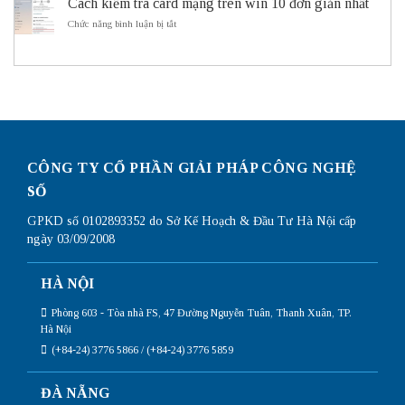
sử
Cách kiểm tra card mạng trên win 10 đơn giản nhất
cấu
ITS
dụng
hình
ở
Chức năng bình luận bị tắt
Subnetting
Router
Cách
Mikrotik
kiểm
chi
tra
tiết
card
nhất
mạng
trên
win
10
đơn
giản
CÔNG TY CỔ PHẦN GIẢI PHÁP CÔNG NGHỆ
nhất
SỐ
GPKD số 0102893352 do Sở Kế Hoạch & Đầu Tư Hà Nội cấp
ngày 03/09/2008
HÀ NỘI
Phòng 603 - Tòa nhà FS, 47 Đường Nguyễn Tuân, Thanh Xuân, TP.
Hà Nội
(+84-24) 3776 5866 / (+84-24) 3776 5859
ĐÀ NẴNG