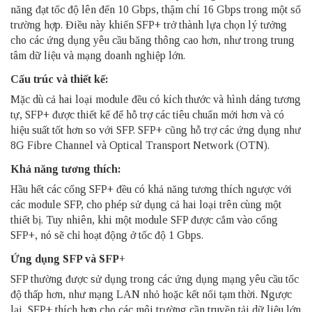
năng đạt tốc độ lên đến 10 Gbps, thậm chí 16 Gbps trong một số
trường hợp. Điều này khiến SFP+ trở thành lựa chọn lý tưởng
cho các ứng dụng yêu cầu băng thông cao hơn, như trong trung
tâm dữ liệu và mạng doanh nghiệp lớn.
Cấu trúc và thiết kế:
Mặc dù cả hai loại module đều có kích thước và hình dáng tương
tự, SFP+ được thiết kế để hỗ trợ các tiêu chuẩn mới hơn và có
hiệu suất tốt hơn so với SFP. SFP+ cũng hỗ trợ các ứng dụng như
8G Fibre Channel và Optical Transport Network (OTN).
Khả năng tương thích:
Hầu hết các cổng SFP+ đều có khả năng tương thích ngược với
các module SFP, cho phép sử dụng cả hai loại trên cùng một
thiết bị. Tuy nhiên, khi một module SFP được cắm vào cổng
SFP+, nó sẽ chỉ hoạt động ở tốc độ 1 Gbps.
Ứng dụng
SFP và SFP+
SFP thường được sử dụng trong các ứng dụng mạng yêu cầu tốc
độ thấp hơn, như mạng LAN nhỏ hoặc kết nối tạm thời. Ngược
lại, SFP+ thích hợp cho các môi trường cần truyền tải dữ liệu lớn