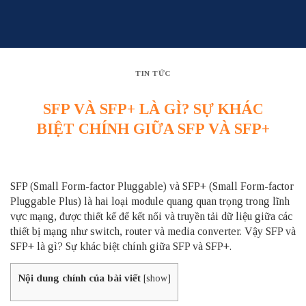
Skip
to
content
TIN TỨC
SFP VÀ SFP+ LÀ GÌ? SỰ KHÁC
BIỆT CHÍNH GIỮA SFP VÀ SFP+
SFP (Small Form-factor Pluggable) và SFP+ (Small Form-factor
Pluggable Plus) là hai loại module quang quan trọng trong lĩnh
vực mạng, được thiết kế để kết nối và truyền tải dữ liệu giữa các
thiết bị mạng như switch,
router
và media converter. Vậy SFP và
SFP+ là gì? Sự khác biệt chính giữa SFP và SFP+.
Nội dung chính của bài viết
[
show
]