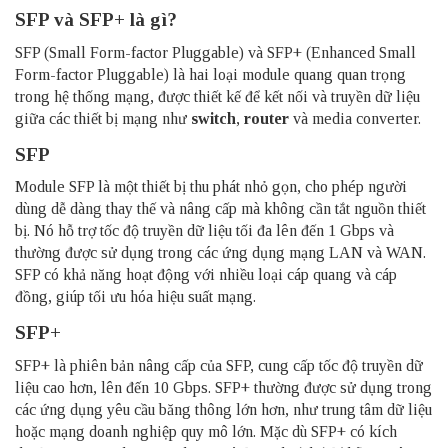
SFP và SFP+ là gì?
SFP (Small Form-factor Pluggable) và SFP+ (Enhanced Small
Form-factor Pluggable) là hai loại module quang quan trọng
trong hệ thống mạng, được thiết kế để kết nối và truyền dữ liệu
giữa các thiết bị mạng như
switch
,
router
và media converter.
SFP
Module SFP là một thiết bị thu phát nhỏ gọn, cho phép người
dùng dễ dàng thay thế và nâng cấp mà không cần tắt nguồn thiết
bị. Nó hỗ trợ tốc độ truyền dữ liệu tối đa lên đến 1 Gbps và
thường được sử dụng trong các ứng dụng mạng LAN và WAN.
SFP có khả năng hoạt động với nhiều loại cáp quang và cáp
đồng, giúp tối ưu hóa hiệu suất mạng.
SFP+
SFP+ là phiên bản nâng cấp của SFP, cung cấp tốc độ truyền dữ
liệu cao hơn, lên đến 10 Gbps. SFP+ thường được sử dụng trong
các ứng dụng yêu cầu băng thông lớn hơn, như trung tâm dữ liệu
hoặc mạng doanh nghiệp quy mô lớn. Mặc dù SFP+ có kích