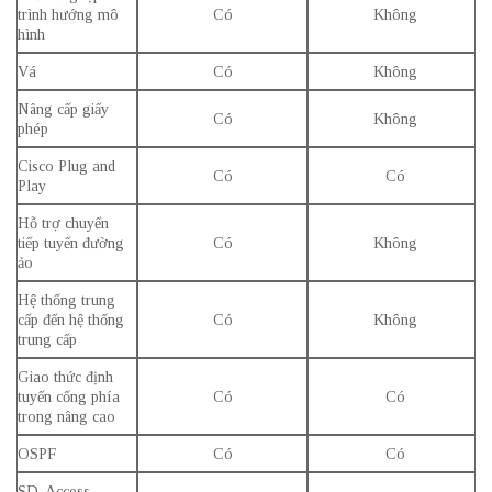
trình hướng mô
Có
Không
hình
Vá
Có
Không
Nâng cấp giấy
Có
Không
phép
Cisco Plug and
Có
Có
Play
Hỗ trợ chuyển
tiếp tuyến đường
Có
Không
ảo
Hệ thống trung
cấp đến hệ thống
Có
Không
trung cấp
Giao thức định
tuyến cổng phía
Có
Có
trong nâng cao
OSPF
Có
Có
SD-Access