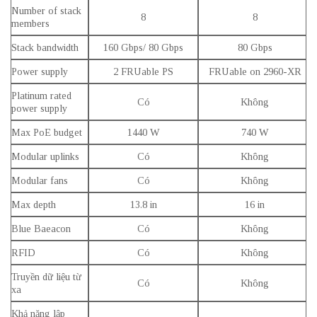
Number of stack
8
8
members
Stack bandwidth
160 Gbps/ 80 Gbps
80 Gbps
Power supply
2 FRUable PS
FRUable on 2960-XR
Platinum rated
Có
Không
power supply
Max PoE budget
1440 W
740 W
Modular uplinks
Có
Không
Modular fans
Có
Không
Max depth
13.8 in
16 in
Blue Baeacon
Có
Không
RFID
Có
Không
Truyền dữ liệu từ
Có
Không
xa
Khả năng lập