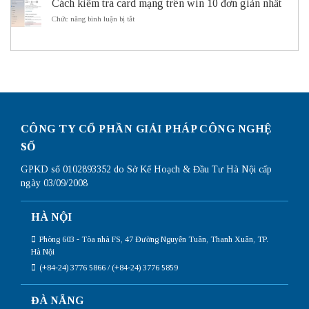
sử
Cách kiểm tra card mạng trên win 10 đơn giản nhất
cấu
ITS
dụng
hình
ở
Chức năng bình luận bị tắt
Subnetting
Router
Cách
Mikrotik
kiểm
chi
tra
tiết
card
nhất
mạng
trên
win
10
đơn
giản
CÔNG TY CỔ PHẦN GIẢI PHÁP CÔNG NGHỆ
nhất
SỐ
GPKD số 0102893352 do Sở Kế Hoạch & Đầu Tư Hà Nội cấp
ngày 03/09/2008
HÀ NỘI
Phòng 603 - Tòa nhà FS, 47 Đường Nguyễn Tuân, Thanh Xuân, TP.
Hà Nội
(+84-24) 3776 5866 / (+84-24) 3776 5859
ĐÀ NẴNG