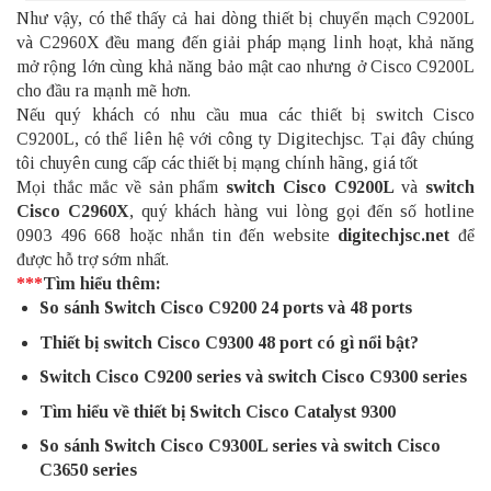
Như vậy, có thể thấy cả hai dòng thiết bị chuyển mạch C9200L
và C2960X đều mang đến giải pháp mạng linh hoạt, khả năng
mở rộng lớn cùng khả năng bảo mật cao nhưng ở Cisco C9200L
cho đầu ra mạnh mẽ hơn.
Nếu quý khách có nhu cầu mua các thiết bị switch Cisco
C9200L, có thể liên hệ với công ty Digitechjsc. Tại đây chúng
tôi chuyên cung cấp các thiết bị mạng chính hãng, giá tốt
Mọi thắc mắc về sản phẩm
switch Cisco C9200L
và
switch
Cisco C2960X
, quý khách hàng vui lòng gọi đến số hotline
0903 496 668 hoặc nhắn tin đến website
digitechjsc.net
để
được hỗ trợ sớm nhất.
***
Tìm hiểu thêm:
So sánh Switch Cisco C9200 24 ports và 48 ports
Thiết bị switch Cisco C9300 48 port có gì nổi bật?
Switch Cisco C9200 series và switch Cisco C9300 series
Tìm hiểu về thiết bị Switch Cisco Catalyst 9300
So sánh Switch Cisco C9300L series và switch Cisco
C3650 series