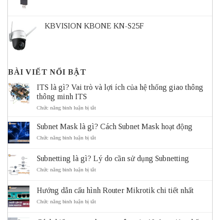
KBVISION KBONE KN-S25F
BÀI VIẾT NỔI BẬT
ITS là gì? Vai trò và lợi ích của hệ thống giao thông
thông minh ITS
ở
Chức năng bình luận bị tắt
ITS
là
Subnet Mask là gì? Cách Subnet Mask hoạt động
gì?
Vai
ở
Chức năng bình luận bị tắt
trò
Subnet
và
Mask
Subnetting là gì? Lý do cần sử dụng Subnetting
lợi
là
ích
gì?
ở
Chức năng bình luận bị tắt
của
Cách
Subnetting
hệ
Subnet
là
thống
Mask
Hướng dẫn cấu hình Router Mikrotik chi tiết nhất
gì?
giao
hoạt
Lý
ở
Chức năng bình luận bị tắt
thông
động
do
Hướng
thông
cần
dẫn
minh