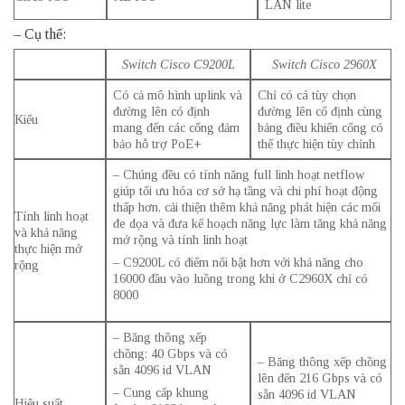
LAN lite
– Cụ thế:
Switch Cisco C9200L
Switch Cisco 2960X
Có cả mô hình uplink và
Chỉ có cá tùy chọn
đường lên có định
đường lên cố định cùng
Kiểu
mang đến các cổng đảm
bảng điều khiển cổng có
bảo hỗ trợ PoE+
thể thực hiện tùy chỉnh
– Chúng đều có tính năng full linh hoạt netflow
giúp tối ưu hóa cơ sở hạ tầng và chi phí hoạt động
thấp hơn, cải thiện thêm khả năng phát hiện các mối
Tính linh hoạt
đe dọa và đưa kế hoạch năng lực làm tăng khả năng
và khả năng
mở rộng và tính linh hoạt
thực hiện mở
– C9200L có điểm nổi bật hơn với khả năng cho
rộng
16000 đầu vào luồng trong khi ở C2960X chỉ có
8000
– Băng thông xếp
chồng: 40 Gbps và có
– Băng thông xếp chồng
sẵn 4096 id VLAN
lên đến 216 Gbps và có
– Cung cấp khung
sẵn 4096 id VLAN
Hiệu suất