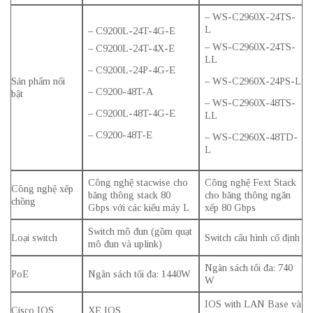
– WS-C2960X-24TS-
L
– C9200L-24T-4G-E
– WS-C2960X-24TS-
– C9200L-24T-4X-E
LL
– C9200L-24P-4G-E
Sản phẩm nổi
– WS-C2960X-24PS-L
– C9200-48T-A
bật
– WS-C2960X-48TS-
– C9200L-48T-4G-E
LL
– C9200-48T-E
– WS-C2960X-48TD-
L
Công nghệ stacwise cho
Công nghệ Fext Stack
Công nghệ xếp
băng thông stack 80
cho băng thông ngăn
chồng
Gbps với các kiểu máy L
xếp 80 Gbps
Switch mô đun (gồm quạt
Loại switch
Switch cấu hình cố định
mô đun và uplink)
Ngân sách tối đa: 740
PoE
Ngân sách tối đa: 1440W
W
IOS with LAN Base và
Cisco IOS
XE IOS