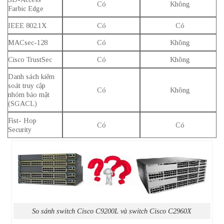
Có
Không
Farbic Edge
IEEE 802.1X
Có
Có
MACsec-128
Có
Không
Cisco TrustSec
Có
Không
Danh sách kiểm
soát truy cập
Có
Không
nhóm bảo mật
(SGACL)
Fist- Hop
Có
Có
Security
So sánh switch Cisco C9200L và switch Cisco C2960X