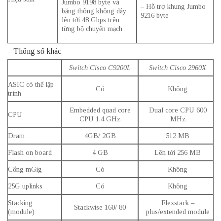
Jumbo 9198 byte và
– Hỗ trợ khung Jumbo
băng thông không dây
9216 byte
lên tới 48 Gbps trên
từng
bộ chuyển mạch
– Thông số khác
Switch Cisco C9200L
Switch Cisco 2960X
ASIC có thể lập
Có
Không
trình
Embedded quad core
Dual core CPU 600
CPU
CPU 1.4 GHz
MHz
Dram
4GB/ 2GB
512 MB
Flash on board
4 GB
Lên tới 256 MB
Cổng mGig
Có
Không
25G uplinks
Có
Không
Stacking
Flexstack –
Stackwise 160/ 80
(module)
plus/extended module