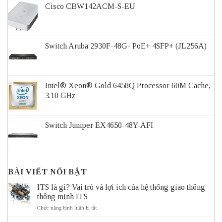
Cisco CBW142ACM-S-EU
Switch Aruba 2930F-48G- PoE+ 4SFP+ (JL256A)
Intel® Xeon® Gold 6458Q Processor 60M Cache,
3.10 GHz
Switch Juniper EX4650-48Y-AFI
BÀI VIẾT NỔI BẬT
ITS là gì? Vai trò và lợi ích của hệ thống giao thông
thông minh ITS
ở
Chức năng bình luận bị tắt
ITS