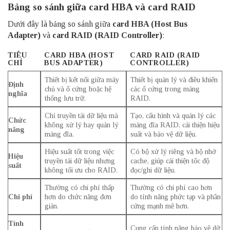
Bảng so sánh giữa card HBA và card RAID
Dưới đây là bảng so sánh giữa
card HBA (Host Bus
Adapter)
và
card RAID (RAID Controller)
:
TIÊU
CARD HBA (HOST
CARD RAID (RAID
CHÍ
BUS ADAPTER)
CONTROLLER)
Thiết bị kết nối giữa máy
Thiết bị quản lý và điều khiển
Định
chủ và ổ cứng hoặc hệ
các ổ cứng trong mảng
nghĩa
thống lưu trữ.
RAID.
Chỉ truyền tải dữ liệu mà
Tạo, cấu hình và quản lý các
Chức
không xử lý hay quản lý
mảng đĩa RAID, cải thiện hiệu
năng
mảng đĩa.
suất và bảo vệ dữ liệu.
Hiệu suất tốt trong việc
Có bộ xử lý riêng và bộ nhớ
Hiệu
truyền tải dữ liệu nhưng
cache, giúp cải thiện tốc độ
suất
không tối ưu cho RAID.
đọc/ghi dữ liệu.
Thường có chi phí thấp
Thường có chi phí cao hơn
Chi phí
hơn do chức năng đơn
do tính năng phức tạp và phần
giản.
cứng mạnh mẽ hơn.
Tính
Cung cấp tính năng bảo vệ dữ