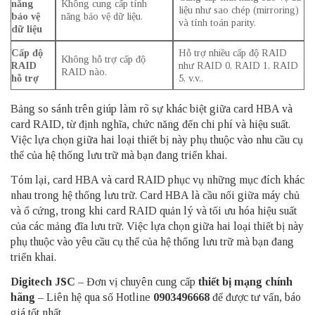
năng
Không cung cấp tính
liệu như sao chép (mirroring)
bảo vệ
năng bảo vệ dữ liệu.
và tính toán parity.
dữ liệu
Cấp độ
Hỗ trợ nhiều cấp độ RAID
Không hỗ trợ cấp độ
RAID
như RAID 0, RAID 1, RAID
RAID nào.
hỗ trợ
5, v.v..
Bảng so sánh trên giúp làm rõ sự khác biệt giữa card HBA và
card RAID, từ định nghĩa, chức năng đến chi phí và hiệu suất.
Việc lựa chọn giữa hai loại thiết bị này phụ thuộc vào nhu cầu cụ
thể của hệ thống lưu trữ mà bạn đang triển khai.
Tóm lại, card HBA và card RAID phục vụ những mục đích khác
nhau trong hệ thống lưu trữ. Card HBA là cầu nối giữa máy chủ
và ổ cứng, trong khi card RAID quản lý và tối ưu hóa hiệu suất
của các mảng đĩa lưu trữ. Việc lựa chọn giữa hai loại thiết bị này
phụ thuộc vào yêu cầu cụ thể của hệ thống lưu trữ mà bạn đang
triển khai.
Digitech JSC
– Đơn vị chuyên cung cấp
thiết bị mạng chính
hãng
– Liên hệ qua số Hotline
0903496668
để được tư vấn, báo
giá tốt nhất.