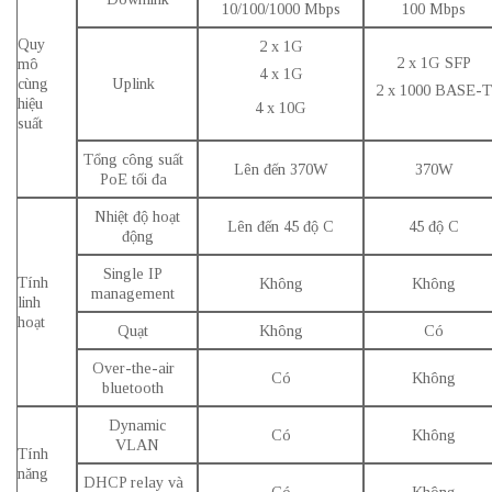
10/100/1000 Mbps
100 Mbps
Quy
2 x 1G
2 x 1G SFP
mô
4 x 1G
cùng
Uplink
2 x 1000 BASE-T
hiệu
4 x 10G
suất
Tổng công suất
Lên đến 370W
370W
PoE
tối đa
Nhiệt độ hoạt
Lên đến 45 độ C
45 độ C
động
Single IP
Tính
Không
Không
management
linh
hoạt
Quạt
Không
Có
Over-the-air
Có
Không
bluetooth
Dynamic
Có
Không
VLAN
Tính
năng
DHCP relay và
Có
Không