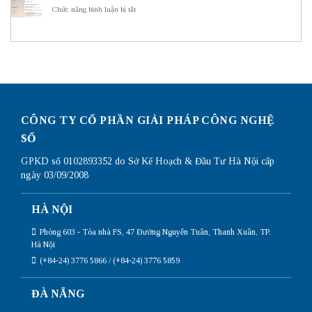
dụng
hình
ở
Chức năng bình luận bị tắt
Subnetting
Router
Cách
Mikrotik
kiểm
chi
tra
tiết
card
nhất
mạng
trên
win
10
đơn
giản
CÔNG TY CỔ PHẦN GIẢI PHÁP CÔNG NGHỆ
nhất
SỐ
GPKD số 0102893352 do Sở Kế Hoạch & Đầu Tư Hà Nội cấp
ngày 03/09/2008
HÀ NỘI
Phòng 603 - Tòa nhà FS, 47 Đường Nguyễn Tuân, Thanh Xuân, TP.
Hà Nội
(+84-24) 3776 5866 / (+84-24) 3776 5859
ĐÀ NẴNG