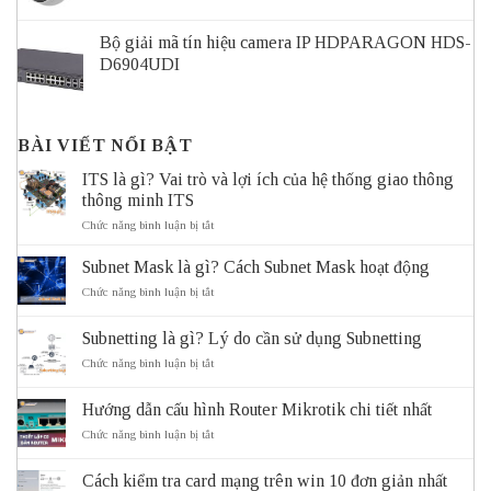
Bộ giải mã tín hiệu camera IP HDPARAGON HDS-
D6904UDI
BÀI VIẾT NỔI BẬT
ITS là gì? Vai trò và lợi ích của hệ thống giao thông
thông minh ITS
ở
Chức năng bình luận bị tắt
ITS
là
Subnet Mask là gì? Cách Subnet Mask hoạt động
gì?
Vai
ở
Chức năng bình luận bị tắt
trò
Subnet
và
Mask
Subnetting là gì? Lý do cần sử dụng Subnetting
lợi
là
ích
gì?
ở
Chức năng bình luận bị tắt
của
Cách
Subnetting
hệ
Subnet
là
thống
Mask
Hướng dẫn cấu hình Router Mikrotik chi tiết nhất
gì?
giao
hoạt
Lý
ở
Chức năng bình luận bị tắt
thông
động
do
Hướng
thông
cần
dẫn
minh
sử
Cách kiểm tra card mạng trên win 10 đơn giản nhất
cấu
ITS