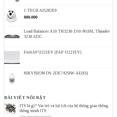
J-TECH AI5282E0
880.000
Load Balancer A10 TH3230-D10-N1SSL Thunder
3230 ADC
FortiAP U221EV (FAP-U221EV)
HIKVISION DS-2DE7425IW-AE(S5)
BÀI VIẾT NỔI BẬT
ITS là gì? Vai trò và lợi ích của hệ thống giao thông
thông minh ITS
ở
Chức năng bình luận bị tắt