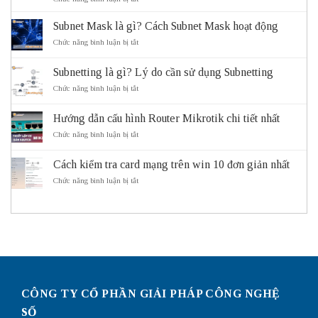
ITS
là
Subnet Mask là gì? Cách Subnet Mask hoạt động
gì?
Vai
ở
Chức năng bình luận bị tắt
trò
Subnet
và
Mask
Subnetting là gì? Lý do cần sử dụng Subnetting
lợi
là
ích
gì?
ở
Chức năng bình luận bị tắt
của
Cách
Subnetting
hệ
Subnet
là
thống
Mask
Hướng dẫn cấu hình Router Mikrotik chi tiết nhất
gì?
giao
hoạt
Lý
ở
Chức năng bình luận bị tắt
thông
động
do
Hướng
thông
cần
dẫn
minh
sử
Cách kiểm tra card mạng trên win 10 đơn giản nhất
cấu
ITS
dụng
hình
ở
Chức năng bình luận bị tắt
Subnetting
Router
Cách
Mikrotik
kiểm
chi
tra
tiết
card
nhất
mạng
trên
win
10
đơn
giản
CÔNG TY CỔ PHẦN GIẢI PHÁP CÔNG NGHỆ
nhất
SỐ