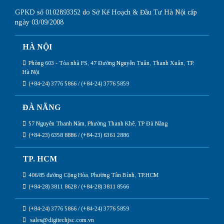
GPKD số 0102893352 do Sở Kế Hoạch & Đầu Tư Hà Nội cấp
ngày 03/09/2008
HÀ NỘI
Phòng 603 - Tòa nhà FS, 47 Đường Nguyễn Tuân, Thanh Xuân, TP.
Hà Nội
(+84-24) 3776 5866 / (+84-24) 3776 5859
ĐÀ NẴNG
57 Nguyễn Thanh Năm, Phường Thanh Khê, TP Đà Nẵng
(+84-23) 6358 8886 / (+84-23) 6361 2886
TP. HCM
406/85 đường Cộng Hòa, Phường Tân Bình, TP.HCM
(+84-28) 3811 8628 / (+84-28) 3811 8566
(+84-24) 3776 5866 / (+84-24) 3776 5859
sales@digitechjsc.com.vn