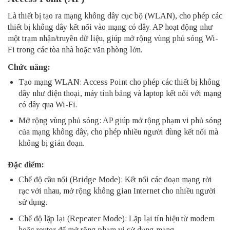
Là thiết bị tạo ra mạng không dây cục bộ (WLAN), cho phép các
thiết bị không dây kết nối vào mạng có dây. AP hoạt động như
một trạm nhận/truyền dữ liệu, giúp mở rộng vùng phủ sóng Wi-
Fi trong các tòa nhà hoặc văn phòng lớn.
Chức năng:
Tạo mạng WLAN: Access Point cho phép các thiết bị không
dây như điện thoại, máy tính bảng và laptop kết nối với mạng
có dây qua Wi-Fi.
Mở rộng vùng phủ sóng: AP giúp mở rộng phạm vi phủ sóng
của mạng không dây, cho phép nhiều người dùng kết nối mà
không bị gián đoạn.
Đặc điểm:
Chế độ cầu nối (Bridge Mode): Kết nối các đoạn mạng rời
rạc với nhau, mở rộng không gian Internet cho nhiều người
sử dụng.
Chế độ lặp lại (Repeater Mode): Lặp lại tín hiệu từ modem
hoặc
router
để mở rộng phạm vi sử dụng mạng.