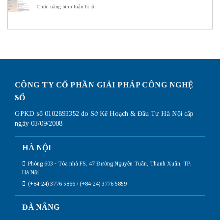
dụng
hình
ở
Chức năng bình luận bị tắt
Subnetting
Router
Cách
Mikrotik
kiểm
chi
tra
tiết
card
nhất
mạng
trên
win
10
đơn
giản
CÔNG TY CỔ PHẦN GIẢI PHÁP CÔNG NGHỆ
nhất
SỐ
GPKD số 0102893352 do Sở Kế Hoạch & Đầu Tư Hà Nội cấp
ngày 03/09/2008
HÀ NỘI
Phòng 603 - Tòa nhà FS, 47 Đường Nguyễn Tuân, Thanh Xuân, TP.
Hà Nội
(+84-24) 3776 5866 / (+84-24) 3776 5859
ĐÀ NẴNG