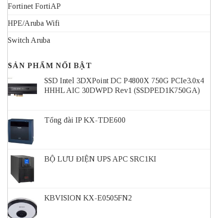
Fortinet FortiAP
HPE/Aruba Wifi
Switch Aruba
SẢN PHẨM NỔI BẬT
SSD Intel 3DXPoint DC P4800X 750G PCIe3.0x4
HHHL AIC 30DWPD Rev1 (SSDPED1K750GA)
Tổng đài IP KX-TDE600
BỘ LƯU ĐIỆN UPS APC SRC1KI
KBVISION KX-E0505FN2