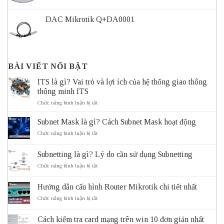
DAC Mikrotik Q+DA0001
BÀI VIẾT NỔI BẬT
ITS là gì? Vai trò và lợi ích của hệ thống giao thông
thông minh ITS
ở
Chức năng bình luận bị tắt
ITS
là
Subnet Mask là gì? Cách Subnet Mask hoạt động
gì?
Vai
ở
Chức năng bình luận bị tắt
trò
Subnet
và
Mask
Subnetting là gì? Lý do cần sử dụng Subnetting
lợi
là
ích
gì?
ở
Chức năng bình luận bị tắt
của
Cách
Subnetting
hệ
Subnet
là
thống
Mask
Hướng dẫn cấu hình Router Mikrotik chi tiết nhất
gì?
giao
hoạt
Lý
ở
Chức năng bình luận bị tắt
thông
động
do
Hướng
thông
cần
dẫn
minh
sử
Cách kiểm tra card mạng trên win 10 đơn giản nhất
cấu
ITS