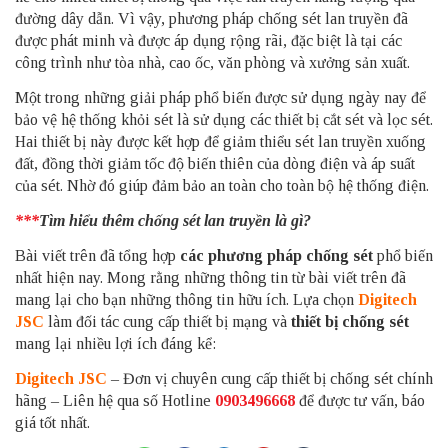
đường dây dẫn. Vì vậy, phương pháp chống sét lan truyền đã
được phát minh và được áp dụng rộng rãi, đặc biệt là tại các
công trình như tòa nhà, cao ốc, văn phòng và xưởng sản xuất.
Một trong những giải pháp phổ biến được sử dụng ngày nay để
bảo vệ hệ thống khỏi sét là sử dụng các thiết bị cắt sét và lọc sét.
Hai thiết bị này được kết hợp để giảm thiểu sét lan truyền xuống
đất, đồng thời giảm tốc độ biến thiên của dòng điện và áp suất
của sét. Nhờ đó giúp đảm bảo an toàn cho toàn bộ hệ thống điện.
***
Tìm hiểu thêm
chống sét lan truyền là gì
?
Bài viết trên đã tổng hợp
các
phương pháp chống sét
phổ biến
nhất hiện nay. Mong rằng những thông tin từ bài viết trên đã
mang lại cho bạn những thông tin hữu ích. Lựa chọn
Digitech
JSC
làm đối tác cung cấp thiết bị mạng và
thiết bị chống sét
mang lại nhiều lợi ích đáng kể:
Digitech JSC
– Đơn vị chuyên cung cấp thiết bị chống sét chính
hãng – Liên hệ qua số Hotline
0903496668
để được tư vấn, báo
giá tốt nhất.