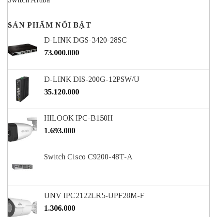
SẢN PHẨM NỔI BẬT
D-LINK DGS-3420-28SC
73.000.000
D-LINK DIS-200G-12PSW/U
35.120.000
HILOOK IPC-B150H
1.693.000
Switch Cisco C9200-48T-A
UNV IPC2122LR5-UPF28M-F
1.306.000