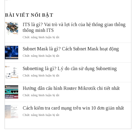
BÀI VIẾT NỔI BẬT
ITS là gì? Vai trò và lợi ích của hệ thống giao thông
thông minh ITS
ở
Chức năng bình luận bị tắt
ITS
là
Subnet Mask là gì? Cách Subnet Mask hoạt động
gì?
Vai
ở
Chức năng bình luận bị tắt
trò
Subnet
và
Mask
Subnetting là gì? Lý do cần sử dụng Subnetting
lợi
là
ích
gì?
ở
Chức năng bình luận bị tắt
của
Cách
Subnetting
hệ
Subnet
là
thống
Mask
Hướng dẫn cấu hình Router Mikrotik chi tiết nhất
gì?
giao
hoạt
Lý
ở
Chức năng bình luận bị tắt
thông
động
do
Hướng
thông
cần
dẫn
minh
sử
Cách kiểm tra card mạng trên win 10 đơn giản nhất
cấu
ITS
dụng
hình
ở
Chức năng bình luận bị tắt
Subnetting
Router
Cách
Mikrotik
kiểm
chi
tra
tiết
card
nhất