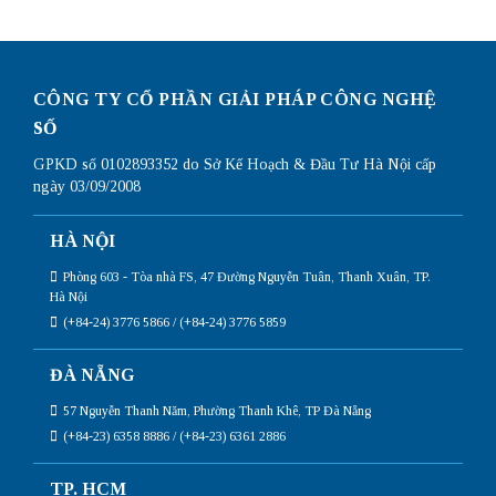
mạng
trên
win
10
đơn
giản
CÔNG TY CỔ PHẦN GIẢI PHÁP CÔNG NGHỆ
nhất
SỐ
GPKD số 0102893352 do Sở Kế Hoạch & Đầu Tư Hà Nội cấp
ngày 03/09/2008
HÀ NỘI
Phòng 603 - Tòa nhà FS, 47 Đường Nguyễn Tuân, Thanh Xuân, TP.
Hà Nội
(+84-24) 3776 5866 / (+84-24) 3776 5859
ĐÀ NẴNG
57 Nguyễn Thanh Năm, Phường Thanh Khê, TP Đà Nẵng
(+84-23) 6358 8886 / (+84-23) 6361 2886
TP. HCM