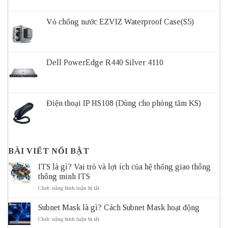
Vỏ chống nước EZVIZ Waterproof Case(S5)
Dell PowerEdge R440 Silver 4110
Điện thoại IP HS108 (Dùng cho phòng tắm KS)
BÀI VIẾT NỔI BẬT
ITS là gì? Vai trò và lợi ích của hệ thống giao thông
thông minh ITS
ở
Chức năng bình luận bị tắt
ITS
là
Subnet Mask là gì? Cách Subnet Mask hoạt động
gì?
Vai
ở
Chức năng bình luận bị tắt
trò
Subnet