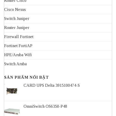
Router Cisco
Cisco Nexus
Switch Juniper
Router Juniper
Firewall Fortinet
Fortinet FortiAP
HPE/Aruba Wifi
Switch Aruba
SẢN PHẨM NỔI BẬT
CARD UPS Delta 3915100474-S
OmniSwitch OS6350-P48