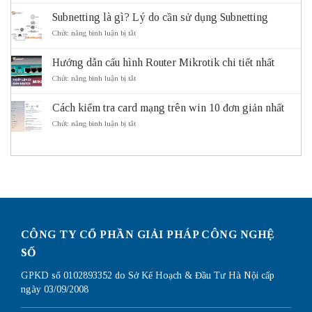
và
Mask
Subnetting là gì? Lý do cần sử dụng Subnetting
lợi
là
ích
gì?
ở
Chức năng bình luận bị tắt
của
Cách
Subnetting
hệ
Subnet
là
thống
Mask
Hướng dẫn cấu hình Router Mikrotik chi tiết nhất
gì?
giao
hoạt
Lý
ở
Chức năng bình luận bị tắt
thông
động
do
Hướng
thông
cần
dẫn
minh
sử
Cách kiểm tra card mạng trên win 10 đơn giản nhất
cấu
ITS
dụng
hình
ở
Chức năng bình luận bị tắt
Subnetting
Router
Cách
Mikrotik
kiểm
chi
tra
tiết
card
nhất
mạng
trên
win
10
đơn
giản
CÔNG TY CỔ PHẦN GIẢI PHÁP CÔNG NGHỆ
nhất
SỐ
GPKD số 0102893352 do Sở Kế Hoạch & Đầu Tư Hà Nội cấp
ngày 03/09/2008