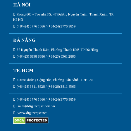
HÀ NỘI
Phòng 603 - Tòa nhà FS, 47 Đường Nguyễn Tuân, Thanh Xuân, TP.
Hà Nội
(+84-24) 3776 5866 / (+84-24) 3776 5859
ĐÀ NẴNG
57 Nguyễn Thanh Năm, Phường Thanh Khê, TP Đà Nẵng
(+84-23) 6358 8886 / (+84-23) 6361 2886
TP. HCM
406/85 đường Cộng Hòa, Phường Tân Bình, TP.HCM
(+84-28) 3811 8628 / (+84-28) 3811 8566
(+84-24) 3776 5866 / (+84-24) 3776 5859
sales@digitechjsc.com.vn
www.digitechjsc.net