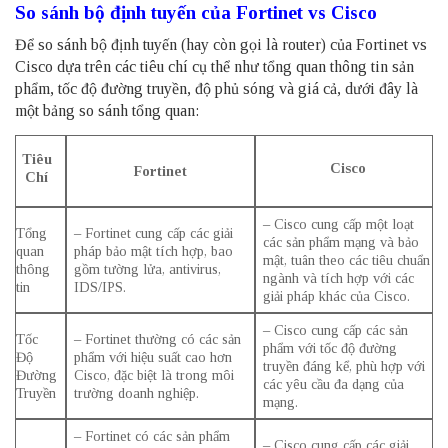
So sánh bộ định tuyến của Fortinet vs Cisco
Để so sánh bộ định tuyến (hay còn gọi là router) của Fortinet vs
Cisco dựa trên các tiêu chí cụ thể như tổng quan thông tin sản
phẩm, tốc độ đường truyền, độ phủ sóng và giá cả, dưới đây là
một bảng so sánh tổng quan:
Tiêu
Cisco
Fortinet
Chí
– Cisco cung cấp một loạt
Tổng
– Fortinet cung cấp các giải
các sản phẩm mạng và bảo
quan
pháp bảo mật tích hợp, bao
mật, tuân theo các tiêu chuẩn
thông
gồm tường lửa, antivirus,
ngành và tích hợp với các
tin
IDS/IPS.
giải pháp khác của Cisco.
– Cisco cung cấp các sản
Tốc
– Fortinet thường có các sản
phẩm với tốc độ đường
Độ
phẩm với hiệu suất cao hơn
truyền đáng kể, phù hợp với
Đường
Cisco, đặc biệt là trong môi
các yêu cầu đa dạng của
Truyền
trường doanh nghiệp.
mạng.
– Fortinet có các sản phẩm
– Cisco cung cấp các giải