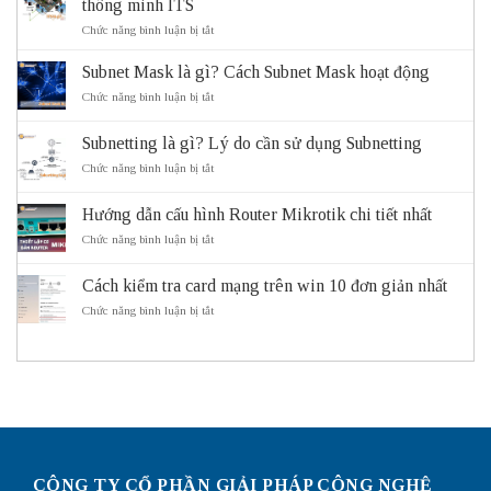
thông minh ITS
ở
Chức năng bình luận bị tắt
ITS
là
Subnet Mask là gì? Cách Subnet Mask hoạt động
gì?
Vai
ở
Chức năng bình luận bị tắt
trò
Subnet
và
Mask
Subnetting là gì? Lý do cần sử dụng Subnetting
lợi
là
ích
gì?
ở
Chức năng bình luận bị tắt
của
Cách
Subnetting
hệ
Subnet
là
thống
Mask
Hướng dẫn cấu hình Router Mikrotik chi tiết nhất
gì?
giao
hoạt
Lý
ở
Chức năng bình luận bị tắt
thông
động
do
Hướng
thông
cần
dẫn
minh
sử
Cách kiểm tra card mạng trên win 10 đơn giản nhất
cấu
ITS
dụng
hình
ở
Chức năng bình luận bị tắt
Subnetting
Router
Cách
Mikrotik
kiểm
chi
tra
tiết
card
nhất
mạng
trên
win
10
đơn
giản
CÔNG TY CỔ PHẦN GIẢI PHÁP CÔNG NGHỆ
nhất