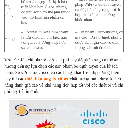
hỗ trợ đa dạng các kịch bản
Độ
pháp
WiFi
và bộ định tuyến
triển khai hơn Cisco, nhưng
phủ
có độ phủ sóng rộng, thích
độ phủ sóng có thể phụ thuộc
sóng
hợp cho các môi trường
vào mô hình sản phẩm cụ
khác nhau.
thể.
– Fortinet thường được xem
– Sản phẩm Cisco thường có
là lựa chọn chi phí hiệu quả,
giá cao hơn Fortinet, nhưng
Giá cả
với giá cả thường thấp hơn
được đánh giá cao về chất
so với Cisco.
lượng và tính ổn định.
Với các tiêu chí như tốc độ, chi phí hay độ phủ sóng có thể ảnh
hưởng đến sự lựa chọn các sản phẩm bộ định tuyến của khách
hàng. So với hãng Cisco và các hãng khác trên thị trường hiện
nay thì các
thiết bị mạng Fortinet
chất lượng luôn được khách
hàng đánh giá cao về khả năng tích hợp tốt với các thiết bị và chi
phí duy trì ổn định.