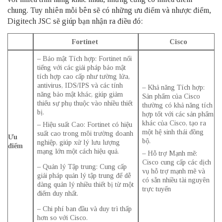
chung. Tuy nhiên mỗi bên sẽ có những ưu điểm và nhược điểm,
Digitech JSC
sẽ giúp bạn nhận ra điều đó:
Fortinet
Cisco
– Bảo mật Tích hợp: Fortinet nổi
tiếng với các giải pháp bảo mật
tích hợp cao cấp như tường lửa,
antivirus, IDS/IPS và các tính
– Khả năng Tích hợp:
năng bảo mật khác, giúp giảm
Sản phẩm của Cisco
thiểu sự phụ thuộc vào nhiều thiết
thường có khả năng tích
bị.
hợp tốt với các sản phẩm
khác của Cisco, tạo ra
– Hiệu suất Cao: Fortinet có hiệu
một hệ sinh thái đồng
suất cao trong môi trường doanh
Ưu
bộ.
nghiệp, giúp xử lý lưu lượng
điểm
mạng lớn một cách hiệu quả.
– Hỗ trợ Mạnh mẽ:
Cisco cung cấp các dịch
– Quản lý Tập trung: Cung cấp
vụ hỗ trợ mạnh mẽ và
giải pháp quản lý tập trung để dễ
có sẵn nhiều tài nguyên
dàng quản lý nhiều thiết bị từ một
trực tuyến
điểm duy nhất.
– Chi phí ban đầu và duy trì thấp
hơn so với Cisco.