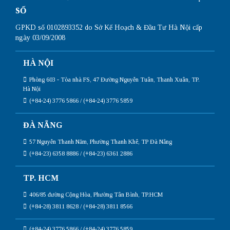
SỐ
GPKD số 0102893352 do Sở Kế Hoạch & Đầu Tư Hà Nội cấp
ngày 03/09/2008
HÀ NỘI
Phòng 603 - Tòa nhà FS, 47 Đường Nguyễn Tuân, Thanh Xuân, TP.
Hà Nội
(+84-24) 3776 5866 / (+84-24) 3776 5859
ĐÀ NẴNG
57 Nguyễn Thanh Năm, Phường Thanh Khê, TP Đà Nẵng
(+84-23) 6358 8886 / (+84-23) 6361 2886
TP. HCM
406/85 đường Cộng Hòa, Phường Tân Bình, TP.HCM
(+84-28) 3811 8628 / (+84-28) 3811 8566
(+84-24) 3776 5866 / (+84-24) 3776 5859