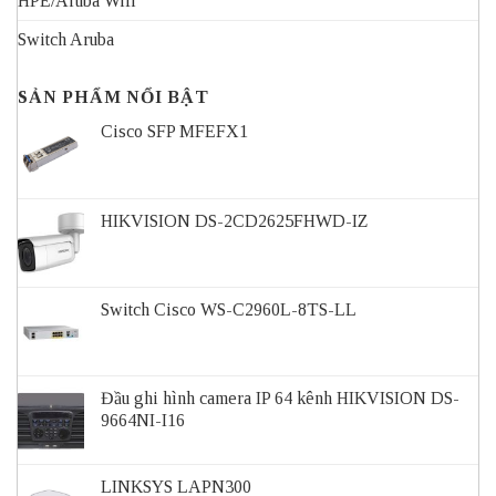
HPE/Aruba Wifi
Switch Aruba
SẢN PHẨM NỔI BẬT
Cisco SFP MFEFX1
HIKVISION DS-2CD2625FHWD-IZ
Switch Cisco WS-C2960L-8TS-LL
Đầu ghi hình camera IP 64 kênh HIKVISION DS-
9664NI-I16
LINKSYS LAPN300