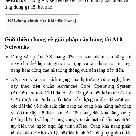
Networks
– dòng AX series để xem nó có những đặc điểm và
ứng dụng gì nổi bật nhé.
Nội dung chính của bài viết
[
show
]
Giới thiệu chung về giải pháp cân bằng tải A10
Networks
Dòng sản phẩm AX mang đến các sản phẩm cân bằng tải
máy chủ thế hệ mới giúp mở rộng và tận dụng tối ưu hiệu
năng hoạt động của hệ thống thông qua nền tảng tiên tiến.
AX series là cuộc cách mạng cho thị trường công nghệ hiện
nay theo tiêu chuẩn Advanced Core Operating System
(ACOS) với một CPU đa lõi. ACOS gồm một kiến trúc đa lõi
CPU được tối ưu hoá, đã được xây dựng từ đầu để vượt qua
các đối thủ về hiệu suất cân bằng tải cùng khả năng mở rộng
và độ tin cậy. Hệ điều hành ACOS mang đến khả năng xử lý
dữ liệu lớp 4 và lớp 7 song song với các luật có sẵn hay được
tuỳ biến với ngôn ngữ lập trình aFlex. Cùng khả năng phân
tải đều đến các bộ xử lý, hệ điều hành ACOS giúp giảm thiểu