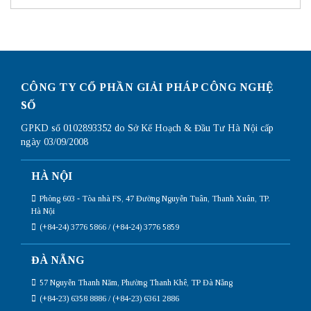
chi
tra
tiết
card
nhất
mạng
trên
win
10
đơn
giản
CÔNG TY CỔ PHẦN GIẢI PHÁP CÔNG NGHỆ
nhất
SỐ
GPKD số 0102893352 do Sở Kế Hoạch & Đầu Tư Hà Nội cấp
ngày 03/09/2008
HÀ NỘI
Phòng 603 - Tòa nhà FS, 47 Đường Nguyễn Tuân, Thanh Xuân, TP.
Hà Nội
(+84-24) 3776 5866 / (+84-24) 3776 5859
ĐÀ NẴNG
57 Nguyễn Thanh Năm, Phường Thanh Khê, TP Đà Nẵng
(+84-23) 6358 8886 / (+84-23) 6361 2886