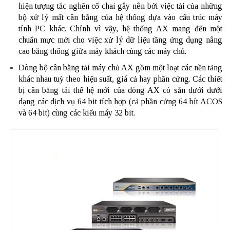
hiện tượng tắc nghẽn cổ chai gây nên bởi việc tải của những
bộ xử lý mất cân bằng của hệ thống dựa vào cấu trúc máy
tính PC khác. Chính vì vậy, hệ thống AX mang đến một
chuẩn mực mới cho việc xử lý dữ liệu tầng ứng dụng nâng
cao băng thông giữa máy khách cùng các máy chủ.
Dòng bộ cân bằng tải máy chủ AX gồm một loạt các nền tảng
khác nhau tuỳ theo hiệu suất, giá cả hay phần cứng. Các
thiết
bị cân bằng tải
thế hệ mới của dòng AX có sẵn dưới dưới
dạng các dịch vụ 64 bit tích hợp (cả phần cứng 64 bít ACOS
và 64 bit) cùng các kiểu máy 32 bit.