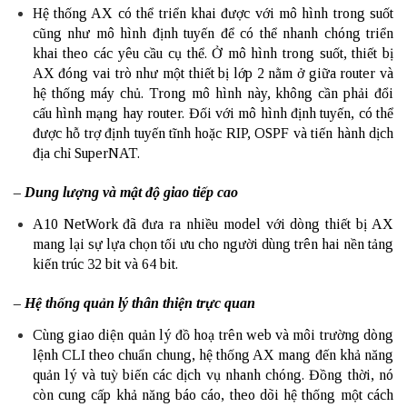
Hệ thống AX có thể triển khai được với mô hình trong suốt
cũng như mô hình định tuyến để có thể nhanh chóng triển
khai theo các yêu cầu cụ thể. Ở mô hình trong suốt, thiết bị
AX đóng vai trò như một thiết bị lớp 2 nằm ở giữa
router
và
hệ thống máy chủ. Trong mô hình này, không cần phải đổi
cấu hình mạng hay router. Đối với mô hình định tuyến, có thể
được hỗ trợ định tuyến tĩnh hoặc
RIP
, OSPF và tiến hành dịch
địa chỉ SuperNAT.
– Dung lượng và mật độ giao tiếp cao
A10 NetWork đã đưa ra nhiều model với dòng thiết bị AX
mang lại sự lựa chọn tối ưu cho người dùng trên hai nền tảng
kiến trúc 32 bit và 64 bit.
– Hệ thống quản lý thân thiện trực quan
Cùng giao diện quản lý đồ hoạ trên web và môi trường dòng
lệnh CLI theo chuẩn chung, hệ thống AX mang đến khả năng
quản lý và tuỳ biến các dịch vụ nhanh chóng. Đồng thời, nó
còn cung cấp khả năng báo cáo, theo dõi hệ thống một cách