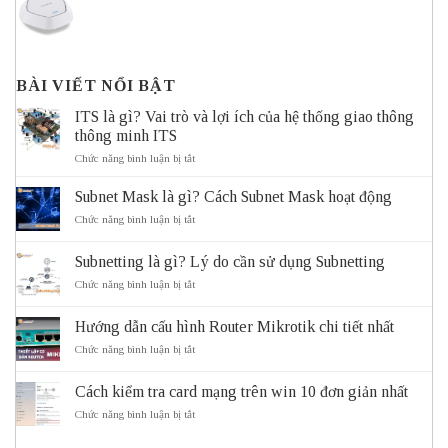
BÀI VIẾT NỔI BẬT
ITS là gì? Vai trò và lợi ích của hệ thống giao thông
thông minh ITS
ở
Chức năng bình luận bị tắt
ITS
là
Subnet Mask là gì? Cách Subnet Mask hoạt động
gì?
Vai
ở
Chức năng bình luận bị tắt
trò
Subnet
và
Mask
Subnetting là gì? Lý do cần sử dụng Subnetting
lợi
là
ích
gì?
ở
Chức năng bình luận bị tắt
của
Cách
Subnetting
hệ
Subnet
là
thống
Mask
Hướng dẫn cấu hình Router Mikrotik chi tiết nhất
gì?
giao
hoạt
Lý
ở
Chức năng bình luận bị tắt
thông
động
do
Hướng
thông
cần
dẫn
minh
sử
Cách kiểm tra card mạng trên win 10 đơn giản nhất
cấu
ITS
dụng
hình
ở
Chức năng bình luận bị tắt
Subnetting
Router
Cách
Mikrotik
kiểm