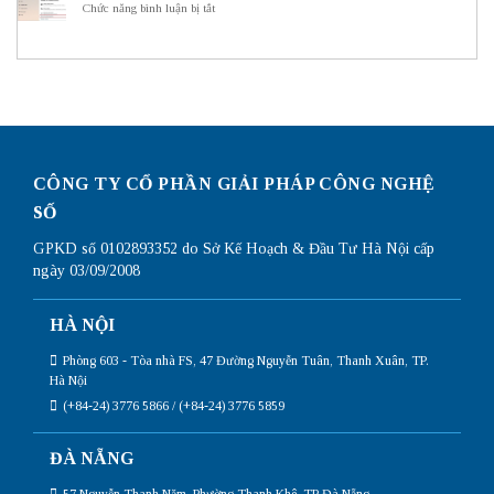
hình
ở
Chức năng bình luận bị tắt
Subnetting
Router
Cách
Mikrotik
kiểm
chi
tra
tiết
card
nhất
mạng
trên
win
10
đơn
giản
CÔNG TY CỔ PHẦN GIẢI PHÁP CÔNG NGHỆ
nhất
SỐ
GPKD số 0102893352 do Sở Kế Hoạch & Đầu Tư Hà Nội cấp
ngày 03/09/2008
HÀ NỘI
Phòng 603 - Tòa nhà FS, 47 Đường Nguyễn Tuân, Thanh Xuân, TP.
Hà Nội
(+84-24) 3776 5866 / (+84-24) 3776 5859
ĐÀ NẴNG
57 Nguyễn Thanh Năm, Phường Thanh Khê, TP Đà Nẵng