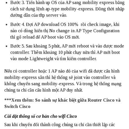
Bước 3. Tiến hành up OS của AP sang mobility express bằng
cách sử dụng lệnh ap-type mobility-express. Đồng thời nhập
đường dẫn của tftp server vào.
Bước 4. Đợi AP download OS 100% rồi check image, khi
nào có dòng hiển thị No change in AP Type Configuration
thì gõ reload để AP boot vào OS mới.
Bước 5. Sau khoảng 5 phút, AP mới reboot và vào được mode
controller. Thêm khoảng 10 phút chạy nữa thì
AP mới boot
vào mode Lightweight và tìm kiếm controller.
Nếu có controller hoặc 1 AP nào đó của wifi đã được cấu hình
mobility-express sẵn thì hệ thống sẽ joint vào controller và
không chuyển sang mobility-express. Và trong hệ thống mạng
chúng ta chỉ cần cấu hình một AP duy nhất.
***Xem thêm:
So sánh sự khác biệt giữa Router Cisco và
Switch Cisco
Cài đặt thông số cơ bản cho wifi Cisco
Sau khi chuyển đổi thành công chúng ta chỉ cần thiết lập các