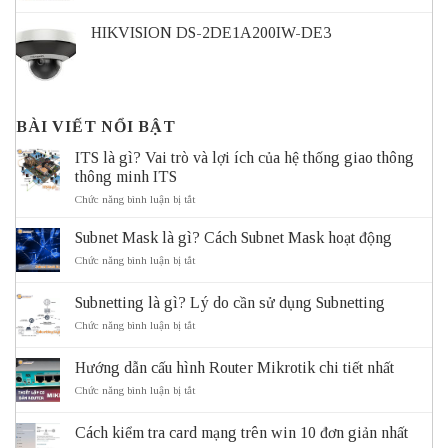
HIKVISION DS-2DE1A200IW-DE3
BÀI VIẾT NỔI BẬT
ITS là gì? Vai trò và lợi ích của hệ thống giao thông
thông minh ITS
ở
Chức năng bình luận bị tắt
ITS
là
Subnet Mask là gì? Cách Subnet Mask hoạt động
gì?
Vai
ở
Chức năng bình luận bị tắt
trò
Subnet
và
Mask
Subnetting là gì? Lý do cần sử dụng Subnetting
lợi
là
ích
gì?
ở
Chức năng bình luận bị tắt
của
Cách
Subnetting
hệ
Subnet
là
thống
Mask
Hướng dẫn cấu hình Router Mikrotik chi tiết nhất
gì?
giao
hoạt
Lý
ở
Chức năng bình luận bị tắt
thông
động
do
Hướng
thông
cần
dẫn
minh
sử
Cách kiểm tra card mạng trên win 10 đơn giản nhất
cấu
ITS
dụng