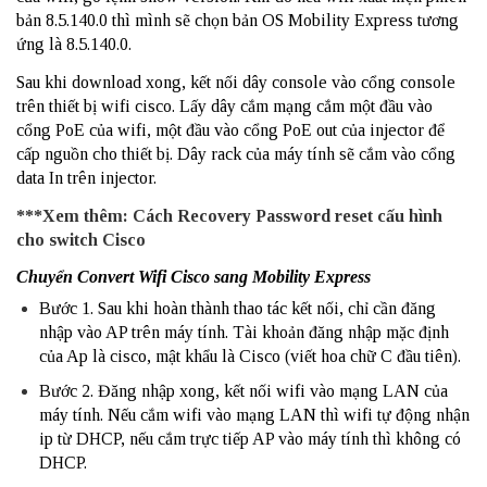
bản 8.5.140.0 thì mình sẽ chọn bản OS Mobility Express tương
ứng là 8.5.140.0.
Sau khi download xong, kết nối dây console vào cổng console
trên thiết bị wifi cisco. Lấy dây cắm mạng cắm một đầu vào
cổng
PoE
của wifi, một đầu vào cổng PoE out của injector để
cấp nguồn cho thiết bị. Dây rack của máy tính sẽ cắm vào cổng
data In trên injector.
***Xem thêm:
Cách Recovery Password reset cấu hình
cho switch Cisco
Chuyển Convert Wifi Cisco sang Mobility Express
Bước 1. Sau khi hoàn thành thao tác kết nối, chỉ cần đăng
nhập vào AP trên máy tính. Tài khoản đăng nhập mặc định
của Ap là cisco, mật khẩu là Cisco (viết hoa chữ C đầu tiên).
Bước 2. Đăng nhập xong, kết nối wifi vào mạng LAN của
máy tính. Nếu cắm wifi vào mạng LAN thì wifi tự động nhận
ip từ DHCP, nếu cắm trực tiếp AP vào máy tính thì không có
DHCP.