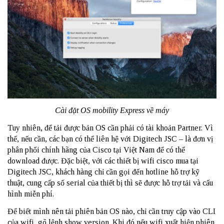
Cài đặt OS mobility Express về máy
Tuy nhiên, để tải được bản OS cần phải có tài khoản Partner. Vì
thế, nếu cần, các bạn có thể liên hệ với Digitech JSC – là đơn vị
phân phối chính hãng của Cisco tại Việt Nam để có thể
download được. Đặc biệt, với các thiết bị wifi cisco mua tại
Digitech JSC, khách hàng chỉ cần gọi đến hotline hỗ trợ kỹ
thuật, cung cấp số serial của thiết bị thì sẽ được hỗ trợ tải và cấu
hình miễn phí.
Để biết mình nên tải phiên bản OS nào, chỉ cần truy cập vào CLI
của wifi, gõ lệnh show version. Khi đó nếu wifi xuất hiện phiên