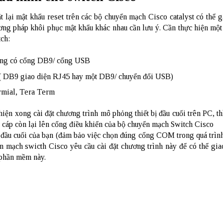
t lại mật khẩu reset trên các
bộ chuyển mạch
Cisco catalyst có thể 
ơng pháp khôi phục mật khẩu khác nhau cần lưu ý. Cần thực hiện một
tch:
bảng có cổng DB9/ cổng USB
p ( DB9 giao diện RJ45 hay một DB9/ chuyển đổi USB)
rmial, Tera Term
iện xong cài đặt chương trình mô phỏng thiết bị đầu cuối trên PC, th
u cáp còn lại lên cổng điều khiển của bộ chuyển mạch Switch Cisco
bị đầu cuối của bạn (đảm bảo việc chọn đúng cổng COM trong quá trình
mạch swicth Cisco yêu cầu cài đặt chương trình này để có thể giao
 phần mềm này.