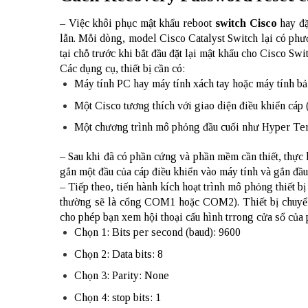
– Việc khôi phục mật khẩu reboot
switch Cisco
hay đặ
lẫn. Mỗi dòng, model Cisco Catalyst Switch lại có phư
tại chỗ trước khi bắt đầu đặt lại mật khẩu cho Cisco Swi
Các dụng cụ, thiết bị cần có:
Máy tính PC hay máy tính xách tay hoặc máy tính 
Một Cisco tương thích với giao diện điều khiển cá
Một chương trình mô phỏng đầu cuối như Hyper Te
– Sau khi đã có phần cứng và phần mềm cần thiết, thực h
gắn một đầu của cáp điều khiển vào máy tính và gắn đầ
– Tiếp theo, tiến hành kích hoạt trình mô phỏng thiết 
thường sẽ là cổng COM1 hoặc COM2). Thiết bị chuyển 
cho phép bạn xem hội thoại cấu hình trrong cửa sổ của
Chọn 1: Bits per second (baud): 9600
Chọn 2: Data bits: 8
Chọn 3: Parity: None
Chọn 4: stop bits: 1