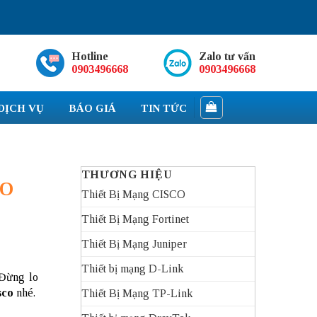
Hotline
Zalo tư vấn
0903496668
0903496668
DỊCH VỤ
BÁO GIÁ
TIN TỨC
THƯƠNG HIỆU
CO
Thiết Bị Mạng CISCO
Thiết Bị Mạng Fortinet
Thiết Bị Mạng Juniper
Thiết bị mạng D-Link
 Đừng lo
sco
nhé.
Thiết Bị Mạng TP-Link