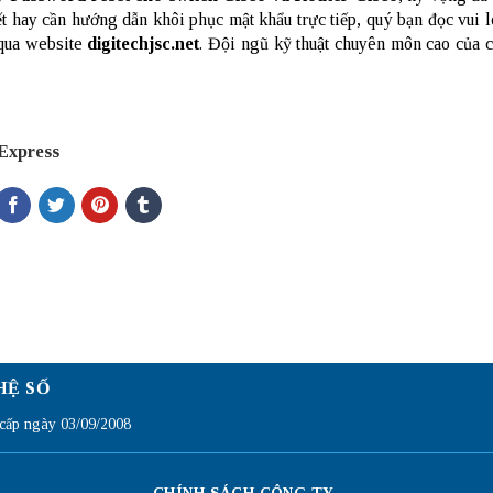
iết hay cần hướng dẫn khôi phục mật khẩu trực tiếp, quý bạn đọc vui 
 qua website
digitechjsc.net
. Đội ngũ kỹ thuật chuyên môn cao của c
 Express
HỆ SỐ
ấp ngày 03/09/2008