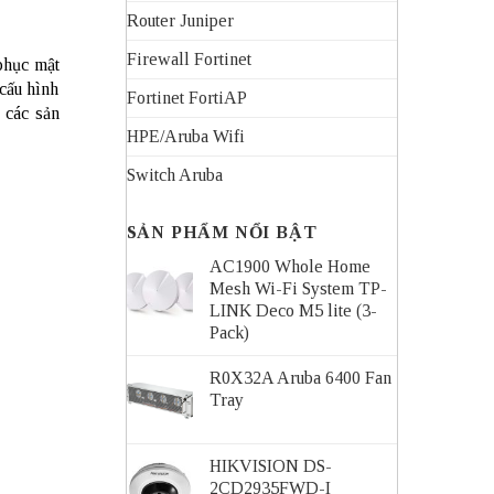
Router Juniper
Firewall Fortinet
 phục mật
 cấu hình
Fortinet FortiAP
 các sản
HPE/Aruba Wifi
Switch Aruba
SẢN PHẨM NỔI BẬT
AC1900 Whole Home
Mesh Wi-Fi System TP-
LINK Deco M5 lite (3-
Pack)
R0X32A Aruba 6400 Fan
Tray
HIKVISION DS-
2CD2935FWD-I