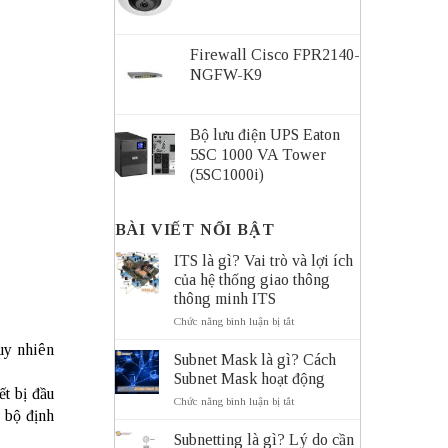
Firewall Cisco FPR2140-
NGFW-K9
Bộ lưu điện UPS Eaton
5SC 1000 VA Tower
(5SC1000i)
BÀI VIẾT NỔI BẬT
ITS là gì? Vai trò và lợi ích
của hệ thống giao thông
thông minh ITS
ở
Chức năng bình luận bị tắt
ITS
Tuy nhiên
là
Subnet Mask là gì? Cách
gì?
Subnet Mask hoạt động
Vai
t bị đầu
trò
ở
Chức năng bình luận bị tắt
và
n bộ định
Subnet
lợi
Mask
Subnetting là gì? Lý do cần
ích
là