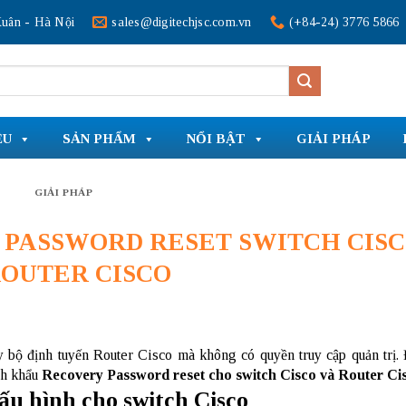
uân - Hà Nội
sales@digitechjsc.com.vn
(+84-24) 3776 5866
ỆU
SẢN PHẨM
NỔI BẬT
GIẢI PHÁP
GIẢI PHÁP
 PASSWORD RESET SWITCH CIS
ROUTER CISCO
y bộ định tuyến
Router
Cisco mà không có quyền truy cập quản trị.
ách khẩu
Recovery Password reset cho switch Cisco và Router Ci
ấu hình cho switch Cisco