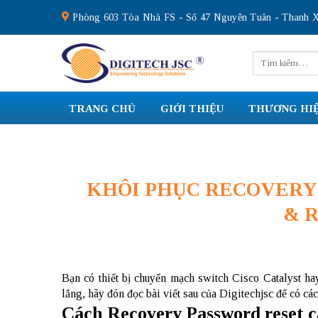
Skip
Phòng 603 Tòa Nhà FS - Số 47 Nguyễn Tuân - Thanh X
to
content
Tìm
kiếm:
TRANG CHỦ
GIỚI THIỆU
THƯƠNG HI
KHÔI PHỤC RECOVERY
& 
Bạn có thiết bị chuyển mạch switch Cisco Catalyst ha
lắng, hãy đón đọc bài viết sau của Digitechjsc để có c
Cách Recovery Password reset c