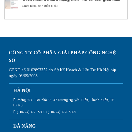
ITS
dụng
hình
ở
Chức năng bình luận bị tắt
Subnetting
Router
Cách
Mikrotik
kiểm
chi
tra
tiết
card
nhất
mạng
trên
win
10
đơn
giản
CÔNG TY CỔ PHẦN GIẢI PHÁP CÔNG NGHỆ
nhất
SỐ
GPKD số 0102893352 do Sở Kế Hoạch & Đầu Tư Hà Nội cấp
ngày 03/09/2008
HÀ NỘI
Phòng 603 - Tòa nhà FS, 47 Đường Nguyễn Tuân, Thanh Xuân, TP.
Hà Nội
(+84-24) 3776 5866 / (+84-24) 3776 5859
ĐÀ NẴNG