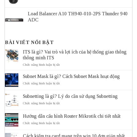
Load Balancer A10 TH940-010-2PS Thunder 940
ADC
BÀI VIẾT NỔI BẬT
ITS là gì? Vai trò và lợi ích của hệ thống giao thông
thông minh ITS
ở
Chức năng bình luận bị tắt
ITS
là
Subnet Mask là gì? Cách Subnet Mask hoạt động
gì?
Vai
ở
Chức năng bình luận bị tắt
trò
Subnet
và
Mask
Subnetting là gì? Lý do cần sử dụng Subnetting
lợi
là
ích
gì?
ở
Chức năng bình luận bị tắt
của
Cách
Subnetting
hệ
Subnet
là
thống
Mask
Hướng dẫn cấu hình Router Mikrotik chi tiết nhất
gì?
giao
hoạt
Lý
ở
Chức năng bình luận bị tắt
thông
động
do
Hướng
thông
cần
dẫn
minh
sử
Cách kiểm tra card mạng trên win 10 đơn giản nhất
cấu