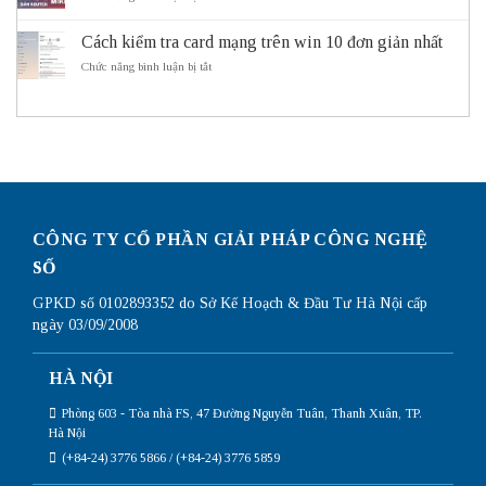
động
do
Hướng
thông
cần
dẫn
minh
sử
Cách kiểm tra card mạng trên win 10 đơn giản nhất
cấu
ITS
dụng
hình
ở
Chức năng bình luận bị tắt
Subnetting
Router
Cách
Mikrotik
kiểm
chi
tra
tiết
card
nhất
mạng
trên
win
10
đơn
giản
CÔNG TY CỔ PHẦN GIẢI PHÁP CÔNG NGHỆ
nhất
SỐ
GPKD số 0102893352 do Sở Kế Hoạch & Đầu Tư Hà Nội cấp
ngày 03/09/2008
HÀ NỘI
Phòng 603 - Tòa nhà FS, 47 Đường Nguyễn Tuân, Thanh Xuân, TP.
Hà Nội
(+84-24) 3776 5866 / (+84-24) 3776 5859