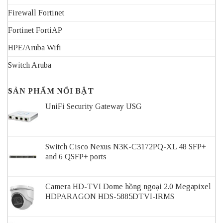
Firewall Fortinet
Fortinet FortiAP
HPE/Aruba Wifi
Switch Aruba
SẢN PHẨM NỔI BẬT
UniFi Security Gateway USG
Switch Cisco Nexus N3K-C3172PQ-XL 48 SFP+
and 6 QSFP+ ports
Camera HD-TVI Dome hồng ngoại 2.0 Megapixel
HDPARAGON HDS-5885DTVI-IRMS