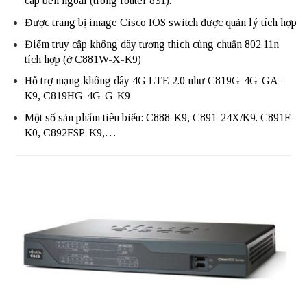
cáp bên ngoài (trong router 831).
Được trang bị image Cisco IOS switch được quản lý tích hợp
Điểm truy cập không dây tương thích cùng chuẩn 802.11n
tích hợp (ở C881W-X-K9)
Hỗ trợ mạng không dây 4G LTE 2.0 như C819G-4G-GA-
K9, C819HG-4G-G-K9
Một số sản phẩm tiêu biểu: C888-K9, C891-24X/K9. C891F-
K0, C892FSP-K9,…