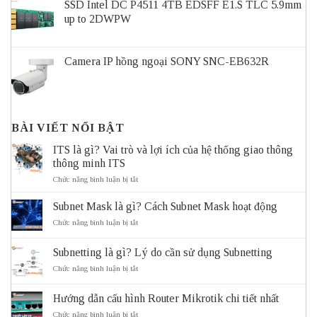
SSD Intel DC P4511 4TB EDSFF E1.S TLC 5.9mm
up to 2DWPW
Camera IP hồng ngoại SONY SNC-EB632R
BÀI VIẾT NỔI BẬT
ITS là gì? Vai trò và lợi ích của hệ thống giao thông
thông minh ITS
ở
Chức năng bình luận bị tắt
ITS
là
Subnet Mask là gì? Cách Subnet Mask hoạt động
gì?
Vai
ở
Chức năng bình luận bị tắt
trò
Subnet
và
Mask
Subnetting là gì? Lý do cần sử dụng Subnetting
lợi
là
ích
gì?
ở
Chức năng bình luận bị tắt
của
Cách
Subnetting
hệ
Subnet
là
thống
Mask
Hướng dẫn cấu hình Router Mikrotik chi tiết nhất
gì?
giao
hoạt
Lý
ở
Chức năng bình luận bị tắt
thông