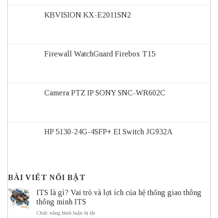
KBVISION KX-E2011SN2
Firewall WatchGuard Firebox T15
Camera PTZ IP SONY SNC-WR602C
HP 5130-24G-4SFP+ EI Switch JG932A
BÀI VIẾT NỔI BẬT
ITS là gì? Vai trò và lợi ích của hệ thống giao thông
thông minh ITS
ở
Chức năng bình luận bị tắt