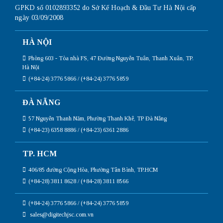
GPKD số 0102893352 do Sở Kế Hoạch & Đầu Tư Hà Nội cấp
ngày 03/09/2008
HÀ NỘI
Phòng 603 - Tòa nhà FS, 47 Đường Nguyễn Tuân, Thanh Xuân, TP.
Hà Nội
(+84-24) 3776 5866 / (+84-24) 3776 5859
ĐÀ NẴNG
57 Nguyễn Thanh Năm, Phường Thanh Khê, TP Đà Nẵng
(+84-23) 6358 8886 / (+84-23) 6361 2886
TP. HCM
406/85 đường Cộng Hòa, Phường Tân Bình, TP.HCM
(+84-28) 3811 8628 / (+84-28) 3811 8566
(+84-24) 3776 5866 / (+84-24) 3776 5859
sales@digitechjsc.com.vn