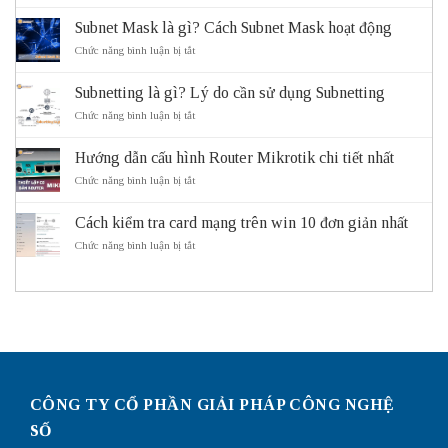
ITS
là
Subnet Mask là gì? Cách Subnet Mask hoạt động
gì?
Vai
ở
Chức năng bình luận bị tắt
trò
Subnet
và
Mask
Subnetting là gì? Lý do cần sử dụng Subnetting
lợi
là
ích
gì?
ở
Chức năng bình luận bị tắt
của
Cách
Subnetting
hệ
Subnet
là
thống
Mask
Hướng dẫn cấu hình Router Mikrotik chi tiết nhất
gì?
giao
hoạt
Lý
ở
Chức năng bình luận bị tắt
thông
động
do
Hướng
thông
cần
dẫn
minh
sử
Cách kiểm tra card mạng trên win 10 đơn giản nhất
cấu
ITS
dụng
hình
ở
Chức năng bình luận bị tắt
Subnetting
Router
Cách
Mikrotik
kiểm
chi
tra
tiết
card
nhất
mạng
trên
win
10
đơn
giản
CÔNG TY CỔ PHẦN GIẢI PHÁP CÔNG NGHỆ
nhất
SỐ