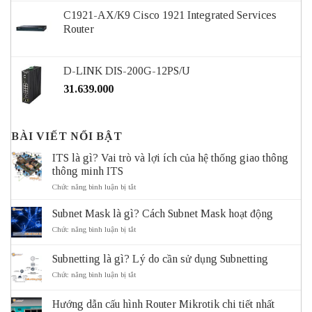
C1921-AX/K9 Cisco 1921 Integrated Services
Router
D-LINK DIS-200G-12PS/U
31.639.000
BÀI VIẾT NỔI BẬT
ITS là gì? Vai trò và lợi ích của hệ thống giao thông
thông minh ITS
ở
Chức năng bình luận bị tắt
ITS
là
Subnet Mask là gì? Cách Subnet Mask hoạt động
gì?
Vai
ở
Chức năng bình luận bị tắt
trò
Subnet
và
Mask
Subnetting là gì? Lý do cần sử dụng Subnetting
lợi
là
ích
gì?
ở
Chức năng bình luận bị tắt
của
Cách
Subnetting
hệ
Subnet
là
thống
Mask
Hướng dẫn cấu hình Router Mikrotik chi tiết nhất
gì?
giao
hoạt