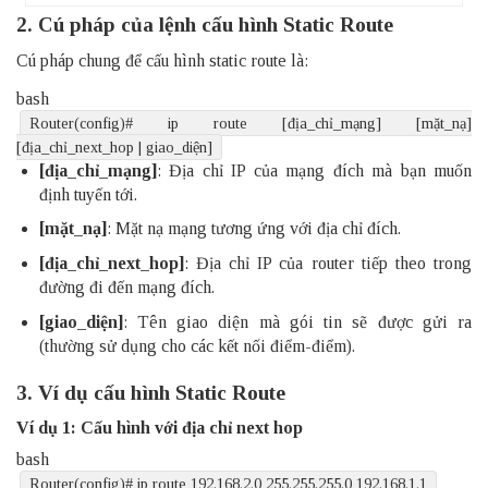
2. Cú pháp của lệnh cấu hình Static Route
Cú pháp chung để cấu hình static route là:
bash
Router
(
config
)
# ip route [địa_chỉ_mạng] [mặt_nạ]
[địa_chỉ_next_hop | giao_diện]
[địa_chỉ_mạng]
: Địa chỉ IP của mạng đích mà bạn muốn
định tuyến tới.
[mặt_nạ]
: Mặt nạ mạng tương ứng với địa chỉ đích.
[địa_chỉ_next_hop]
: Địa chỉ IP của router tiếp theo trong
đường đi đến mạng đích.
[giao_diện]
: Tên giao diện mà gói tin sẽ được gửi ra
(thường sử dụng cho các kết nối điểm-điểm).
3. Ví dụ cấu hình Static Route
Ví dụ 1: Cấu hình với địa chỉ next hop
bash
Router
(
config
)
# ip route 192.168.2.0 255.255.255.0 192.168.1.1