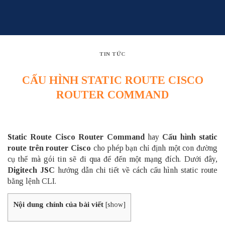
Skip
to
content
TIN TỨC
CẤU HÌNH STATIC ROUTE CISCO
ROUTER COMMAND
Static Route Cisco
Router
Command
hay
Cấu hình static
route trên router Cisco
cho phép bạn chỉ định một con đường
cụ thể mà gói tin sẽ đi qua để đến một mạng đích. Dưới đây,
Digitech JSC
hướng dẫn chi tiết về cách cấu hình static route
bằng lệnh CLI.
Nội dung chính của bài viết
[
show
]