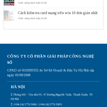
Lý
ở
Chức năng bình luận bị tắt
thông
động
do
Hướng
thông
cần
dẫn
minh
sử
Cách kiểm tra card mạng trên win 10 đơn giản nhất
cấu
ITS
dụng
hình
ở
Chức năng bình luận bị tắt
Subnetting
Router
Cách
Mikrotik
kiểm
chi
tra
tiết
card
nhất
mạng
trên
win
10
đơn
giản
CÔNG TY CỔ PHẦN GIẢI PHÁP CÔNG NGHỆ
nhất
SỐ
GPKD số 0102893352 do Sở Kế Hoạch & Đầu Tư Hà Nội cấp
ngày 03/09/2008
HÀ NỘI
Phòng 603 - Tòa nhà FS, 47 Đường Nguyễn Tuân, Thanh Xuân, TP.
Hà Nội
(+84-24) 3776 5866 / (+84-24) 3776 5859