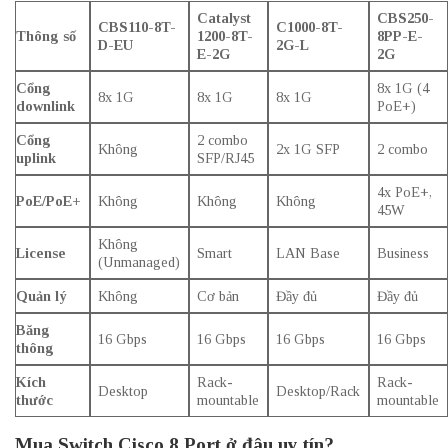
Catalyst
CBS250-
CBS110-8T-
C1000-8T-
Thông số
1200-8T-
8PP-E-
D-EU
2G-L
E-2G
2G
Cổng
8x 1G (4
8x 1G
8x 1G
8x 1G
downlink
PoE+)
Cổng
2 combo
Không
2x 1G SFP
2 combo
uplink
SFP/RJ45
4x PoE+,
PoE/PoE+
Không
Không
Không
45W
Không
License
Smart
LAN Base
Business
(Unmanaged)
Quản lý
Không
Cơ bản
Đầy đủ
Đầy đủ
Băng
16 Gbps
16 Gbps
16 Gbps
16 Gbps
thông
Kích
Rack-
Rack-
Desktop
Desktop/Rack
thước
mountable
mountable
Mua Switch Cisco 8 Port ở đâu uy tín?