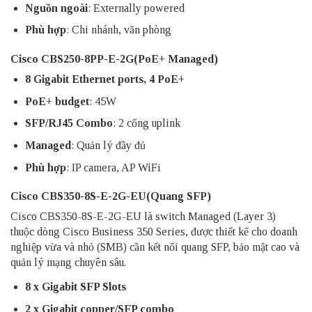
Nguồn ngoài
: Externally powered
Phù hợp
: Chi nhánh, văn phòng
Cisco CBS250-8PP-E-2G(PoE+ Managed)
8 Gigabit Ethernet ports, 4 PoE+
PoE+ budget
: 45W
SFP/RJ45 Combo
: 2
cổng uplink
Managed
: Quản lý đầy đủ
Phù hợp
: IP camera, AP
WiFi
Cisco CBS350-8S-E-2G-EU(Quang SFP)
Cisco CBS350-8S-E-2G-EU là switch Managed (Layer 3)
thuộc dòng Cisco Business 350 Series, được thiết kế cho doanh
nghiệp vừa và nhỏ (SMB) cần kết nối quang SFP, bảo mật cao và
quản lý mạng chuyên sâu.
8 x Gigabit SFP Slots
2 x Gigabit copper/SFP combo