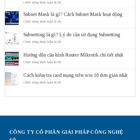
ở
Chức năng bình luận bị tắt
ITS
là
Subnet Mask là gì? Cách Subnet Mask hoạt động
gì?
Vai
ở
Chức năng bình luận bị tắt
trò
Subnet
và
Mask
Subnetting là gì? Lý do cần sử dụng Subnetting
lợi
là
ích
gì?
ở
Chức năng bình luận bị tắt
của
Cách
Subnetting
hệ
Subnet
là
thống
Mask
Hướng dẫn cấu hình Router Mikrotik chi tiết nhất
gì?
giao
hoạt
Lý
ở
Chức năng bình luận bị tắt
thông
động
do
Hướng
thông
cần
dẫn
minh
sử
Cách kiểm tra card mạng trên win 10 đơn giản nhất
cấu
ITS
dụng
hình
ở
Chức năng bình luận bị tắt
Subnetting
Router
Cách
Mikrotik
kiểm
chi
tra
tiết
card
nhất
mạng
trên
win
10
đơn
giản
CÔNG TY CỔ PHẦN GIẢI PHÁP CÔNG NGHỆ
nhất