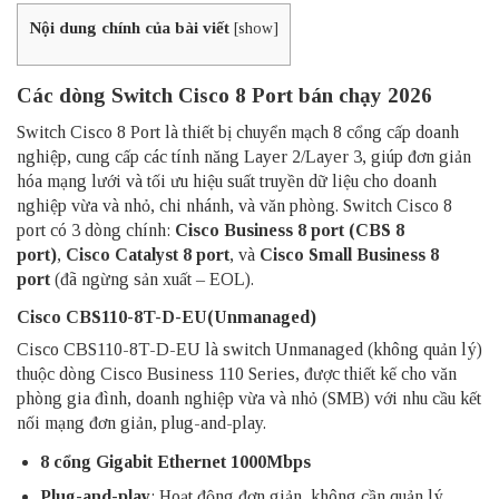
Nội dung chính của bài viết
[
show
]
Các dòng Switch Cisco 8 Port bán chạy 2026
Switch Cisco 8 Port là thiết bị chuyển mạch 8 cổng cấp doanh
nghiệp, cung cấp các tính năng Layer 2/Layer 3, giúp đơn giản
hóa mạng lưới và tối ưu hiệu suất truyền dữ liệu cho doanh
nghiệp vừa và nhỏ, chi nhánh, và văn phòng. Switch Cisco 8
port có 3 dòng chính:
Cisco Business 8 port (CBS 8
port)
,
Cisco Catalyst 8 port
, và
Cisco Small Business 8
port
(đã ngừng sản xuất – EOL).
Cisco CBS110-8T-D-EU(Unmanaged)
Cisco CBS110-8T-D-EU là switch Unmanaged (không quản lý)
thuộc dòng Cisco Business 110 Series, được thiết kế cho văn
phòng gia đình, doanh nghiệp vừa và nhỏ (SMB) với nhu cầu kết
nối mạng đơn giản, plug-and-play.
8 cổng Gigabit Ethernet 1000Mbps
Plug-and-play
: Hoạt động đơn giản, không cần quản lý