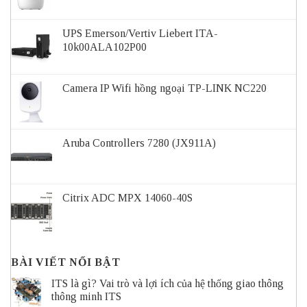
UPS Emerson/Vertiv Liebert ITA-
10k00ALA102P00
Camera IP Wifi hồng ngoại TP-LINK NC220
Aruba Controllers 7280 (JX911A)
Citrix ADC MPX 14060-40S
BÀI VIẾT NỔI BẬT
ITS là gì? Vai trò và lợi ích của hệ thống giao thông
thông minh ITS