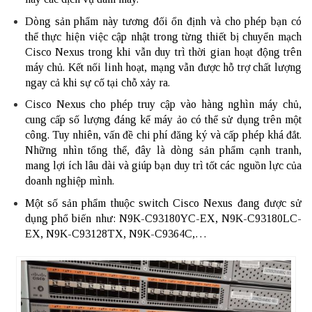
Dòng sản phẩm này tương đối ổn định và cho phép bạn có
thể thực hiện việc cập nhật trong từng thiết bị chuyển mạch
Cisco Nexus trong khi vẫn duy trì thời gian hoạt động trên
máy chủ. Kết nối linh hoạt, mạng vẫn được hỗ trợ chất lượng
ngay cả khi sự cố tại chỗ xảy ra.
Cisco Nexus cho phép truy cập vào hàng nghìn máy chủ,
cung cấp số lượng đáng kể máy ảo có thể sử dụng trên một
công. Tuy nhiên, vấn đề chi phí đăng ký và cấp phép khá đắt.
Những nhìn tổng thể, đây là dòng sản phẩm cạnh tranh,
mang lợi ích lâu dài và giúp bạn duy trì tốt các nguồn lực của
doanh nghiệp mình.
Một số sản phẩm thuộc switch Cisco Nexus đang được sử
dụng phổ biến như: N9K-C93180YC-EX, N9K-C93180LC-
EX, N9K-C93128TX, N9K-C9364C,…