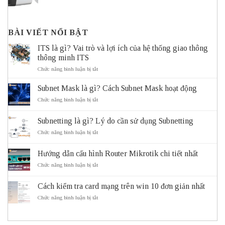
BÀI VIẾT NỔI BẬT
ITS là gì? Vai trò và lợi ích của hệ thống giao thông
thông minh ITS
ở
Chức năng bình luận bị tắt
ITS
là
Subnet Mask là gì? Cách Subnet Mask hoạt động
gì?
Vai
ở
Chức năng bình luận bị tắt
trò
Subnet
và
Mask
Subnetting là gì? Lý do cần sử dụng Subnetting
lợi
là
ích
gì?
ở
Chức năng bình luận bị tắt
của
Cách
Subnetting
hệ
Subnet
là
thống
Mask
Hướng dẫn cấu hình Router Mikrotik chi tiết nhất
gì?
giao
hoạt
Lý
ở
Chức năng bình luận bị tắt
thông
động
do
Hướng
thông
cần
dẫn
minh
sử
Cách kiểm tra card mạng trên win 10 đơn giản nhất
cấu
ITS
dụng
hình
ở
Chức năng bình luận bị tắt
Subnetting
Router
Cách
Mikrotik
kiểm
chi
tra
tiết