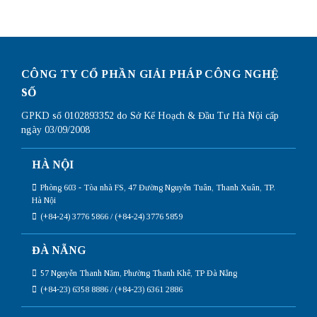
card
nhất
mạng
trên
win
10
đơn
giản
CÔNG TY CỔ PHẦN GIẢI PHÁP CÔNG NGHỆ
nhất
SỐ
GPKD số 0102893352 do Sở Kế Hoạch & Đầu Tư Hà Nội cấp
ngày 03/09/2008
HÀ NỘI
Phòng 603 - Tòa nhà FS, 47 Đường Nguyễn Tuân, Thanh Xuân, TP.
Hà Nội
(+84-24) 3776 5866 / (+84-24) 3776 5859
ĐÀ NẴNG
57 Nguyễn Thanh Năm, Phường Thanh Khê, TP Đà Nẵng
(+84-23) 6358 8886 / (+84-23) 6361 2886