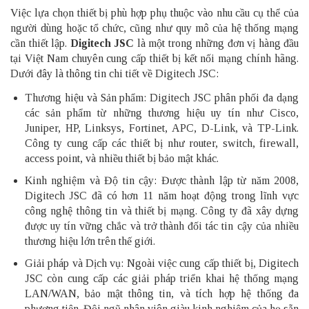
Việc lựa chọn thiết bị phù hợp phụ thuộc vào nhu cầu cụ thể của
người dùng hoặc tổ chức, cũng như quy mô của hệ thống mạng
cần thiết lập.
Digitech JSC
là một trong những đơn vị hàng đầu
tại Việt Nam chuyên cung cấp thiết bị kết nối mạng chính hãng.
Dưới đây là thông tin chi tiết về Digitech JSC:
Thương hiệu và Sản phẩm: Digitech JSC phân phối đa dạng
các sản phẩm từ những thương hiệu uy tín như Cisco,
Juniper, HP, Linksys, Fortinet, APC, D-Link, và TP-Link.
Công ty cung cấp các thiết bị như router, switch, firewall,
access point, và nhiều thiết bị bảo mật khác.
Kinh nghiệm và Độ tin cậy: Được thành lập từ năm 2008,
Digitech JSC đã có hơn 11 năm hoạt động trong lĩnh vực
công nghệ thông tin và thiết bị mạng. Công ty đã xây dựng
được uy tín vững chắc và trở thành đối tác tin cậy của nhiều
thương hiệu lớn trên thế giới.
Giải pháp và Dịch vụ: Ngoài việc cung cấp thiết bị, Digitech
JSC còn cung cấp các giải pháp triển khai hệ thống mạng
LAN/WAN, bảo mật thông tin, và tích hợp hệ thống đa
phương tiện. Đội ngũ nhân viên giàu kinh nghiệm của họ sẵn