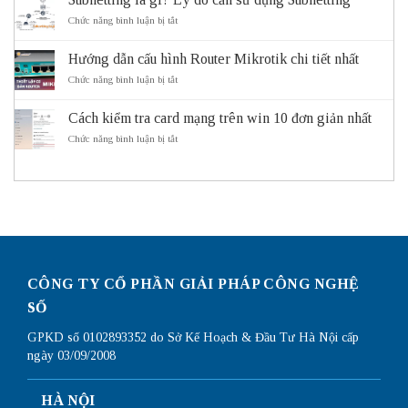
lợi
là
ích
gì?
ở
Chức năng bình luận bị tắt
của
Cách
Subnetting
hệ
Subnet
là
thống
Mask
Hướng dẫn cấu hình Router Mikrotik chi tiết nhất
gì?
giao
hoạt
Lý
ở
Chức năng bình luận bị tắt
thông
động
do
Hướng
thông
cần
dẫn
minh
sử
Cách kiểm tra card mạng trên win 10 đơn giản nhất
cấu
ITS
dụng
hình
ở
Chức năng bình luận bị tắt
Subnetting
Router
Cách
Mikrotik
kiểm
chi
tra
tiết
card
nhất
mạng
trên
win
10
đơn
giản
CÔNG TY CỔ PHẦN GIẢI PHÁP CÔNG NGHỆ
nhất
SỐ
GPKD số 0102893352 do Sở Kế Hoạch & Đầu Tư Hà Nội cấp
ngày 03/09/2008
HÀ NỘI