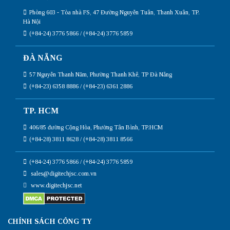
Phòng 603 - Tòa nhà FS, 47 Đường Nguyễn Tuân, Thanh Xuân, TP.
Hà Nội
(+84-24) 3776 5866 / (+84-24) 3776 5859
ĐÀ NẴNG
57 Nguyễn Thanh Năm, Phường Thanh Khê, TP Đà Nẵng
(+84-23) 6358 8886 / (+84-23) 6361 2886
TP. HCM
406/85 đường Cộng Hòa, Phường Tân Bình, TP.HCM
(+84-28) 3811 8628 / (+84-28) 3811 8566
(+84-24) 3776 5866 / (+84-24) 3776 5859
sales@digitechjsc.com.vn
www.digitechjsc.net
CHÍNH SÁCH CÔNG TY