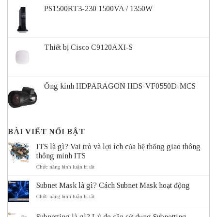
PS1500RT3-230 1500VA / 1350W
Thiết bị Cisco C9120AXI-S
Ống kính HDPARAGON HDS-VF0550D-MCS
BÀI VIẾT NỔI BẬT
ITS là gì? Vai trò và lợi ích của hệ thống giao thông
thông minh ITS
ở
Chức năng bình luận bị tắt
ITS
là
Subnet Mask là gì? Cách Subnet Mask hoạt động
gì?
Vai
ở
Chức năng bình luận bị tắt
trò
Subnet
và
Mask
Subnetting là gì? Lý do cần sử dụng Subnetting