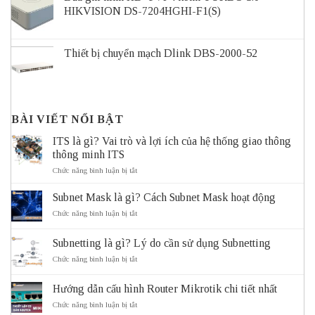
HIKVISION DS-7204HGHI-F1(S)
Thiết bị chuyển mạch Dlink DBS-2000-52
BÀI VIẾT NỔI BẬT
ITS là gì? Vai trò và lợi ích của hệ thống giao thông
thông minh ITS
ở
Chức năng bình luận bị tắt
ITS
là
Subnet Mask là gì? Cách Subnet Mask hoạt động
gì?
Vai
ở
Chức năng bình luận bị tắt
trò
Subnet
và
Mask
Subnetting là gì? Lý do cần sử dụng Subnetting
lợi
là
ích
gì?
ở
Chức năng bình luận bị tắt
của
Cách
Subnetting
hệ
Subnet
là
thống
Mask
Hướng dẫn cấu hình Router Mikrotik chi tiết nhất
gì?
giao
hoạt
Lý
ở
Chức năng bình luận bị tắt
thông
động
do
Hướng