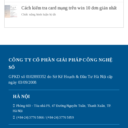
thông
cần
dẫn
minh
sử
Cách kiểm tra card mạng trên win 10 đơn giản nhất
cấu
ITS
dụng
hình
ở
Chức năng bình luận bị tắt
Subnetting
Router
Cách
Mikrotik
kiểm
chi
tra
tiết
card
nhất
mạng
trên
win
10
đơn
giản
CÔNG TY CỔ PHẦN GIẢI PHÁP CÔNG NGHỆ
nhất
SỐ
GPKD số 0102893352 do Sở Kế Hoạch & Đầu Tư Hà Nội cấp
ngày 03/09/2008
HÀ NỘI
Phòng 603 - Tòa nhà FS, 47 Đường Nguyễn Tuân, Thanh Xuân, TP.
Hà Nội
(+84-24) 3776 5866 / (+84-24) 3776 5859