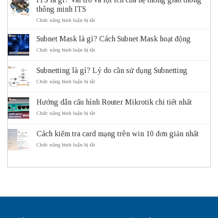
thông minh ITS
ở
Chức năng bình luận bị tắt
ITS
là
Subnet Mask là gì? Cách Subnet Mask hoạt động
gì?
Vai
ở
Chức năng bình luận bị tắt
trò
Subnet
và
Mask
Subnetting là gì? Lý do cần sử dụng Subnetting
lợi
là
ích
gì?
ở
Chức năng bình luận bị tắt
của
Cách
Subnetting
hệ
Subnet
là
thống
Mask
Hướng dẫn cấu hình Router Mikrotik chi tiết nhất
gì?
giao
hoạt
Lý
ở
Chức năng bình luận bị tắt
thông
động
do
Hướng
thông
cần
dẫn
minh
sử
Cách kiểm tra card mạng trên win 10 đơn giản nhất
cấu
ITS
dụng
hình
ở
Chức năng bình luận bị tắt
Subnetting
Router
Cách
Mikrotik
kiểm
chi
tra
tiết
card
nhất
mạng
trên
win
10
đơn
giản