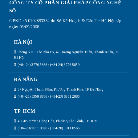
CÔNG TY CỔ PHẦN GIẢI PHÁP CÔNG NGHỆ
nhất
SỐ
GPKD số 0102893352 do Sở Kế Hoạch & Đầu Tư Hà Nội cấp
ngày 03/09/2008
HÀ NỘI
Phòng 603 - Tòa nhà FS, 47 Đường Nguyễn Tuân, Thanh Xuân, TP.
Hà Nội
(+84-24) 3776 5866 / (+84-24) 3776 5859
ĐÀ NẴNG
57 Nguyễn Thanh Năm, Phường Thanh Khê, TP Đà Nẵng
(+84-23) 6358 8886 / (+84-23) 6361 2886
TP. HCM
406/85 đường Cộng Hòa, Phường Tân Bình, TP.HCM
(+84-28) 3811 8628 / (+84-28) 3811 8566