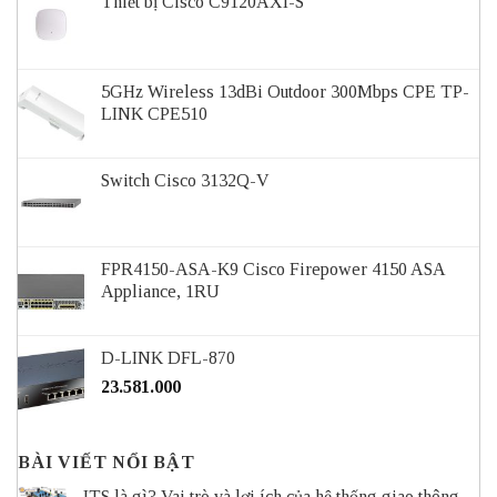
Thiết bị Cisco C9120AXI-S
5GHz Wireless 13dBi Outdoor 300Mbps CPE TP-
LINK CPE510
Switch Cisco 3132Q-V
FPR4150-ASA-K9 Cisco Firepower 4150 ASA
Appliance, 1RU
D-LINK DFL-870
23.581.000
BÀI VIẾT NỔI BẬT
ITS là gì? Vai trò và lợi ích của hệ thống giao thông