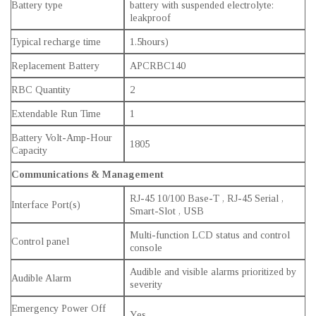
Battery type
battery with suspended electrolyte:
leakproof
Typical recharge time
1.5hours)
Replacement Battery
APCRBC140
RBC Quantity
2
Extendable Run Time
1
Battery Volt-Amp-Hour
1805
Capacity
Communications & Management
RJ-45 10/100 Base-T , RJ-45 Serial ,
Interface Port(s)
Smart-Slot , USB
Multi-function LCD status and control
Control panel
console
Audible and visible alarms prioritized by
Audible Alarm
severity
Emergency Power Off
Yes