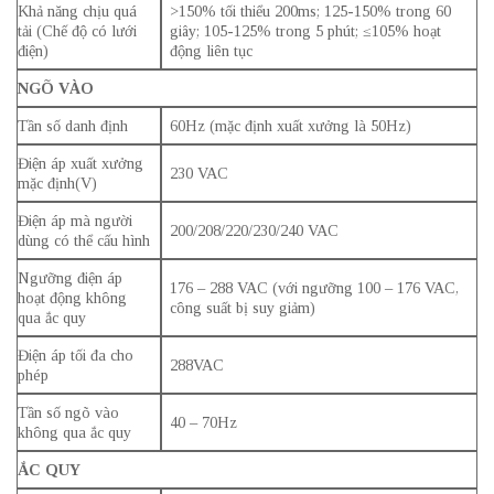
Khả năng chịu quá
>150% tối thiểu 200ms; 125-150% trong 60
tải (Chế độ có lưới
giây; 105-125% trong 5 phút; ≤105% hoạt
điện)
động liên tục
NGÕ VÀO
Tần số danh định
60Hz (mặc định xuất xưởng là 50Hz)
Điện áp xuất xưởng
230 VAC
mặc định(V)
Điện áp mà người
200/208/220/230/240 VAC
dùng có thể cấu hình
Ngưỡng điện áp
176 – 288 VAC (với ngưỡng 100 – 176 VAC,
hoạt động không
công suất bị suy giảm)
qua ắc quy
Điện áp tối đa cho
288VAC
phép
Tần số ngõ vào
40 – 70Hz
không qua ắc quy
ẮC QUY