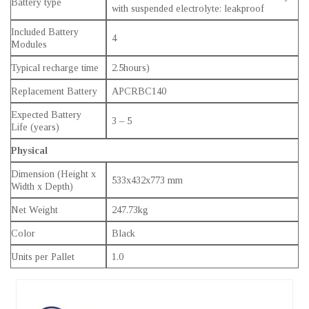
Battery type
with suspended electrolyte: leakproof
Included Battery
4
Modules
Typical recharge time
2.5hours)
Replacement Battery
APCRBC140
Expected Battery
3 – 5
Life (years)
Physical
Dimension (Height x
533x432x773 mm
Width x Depth)
Net Weight
247.73kg
Color
Black
Units per Pallet
1.0