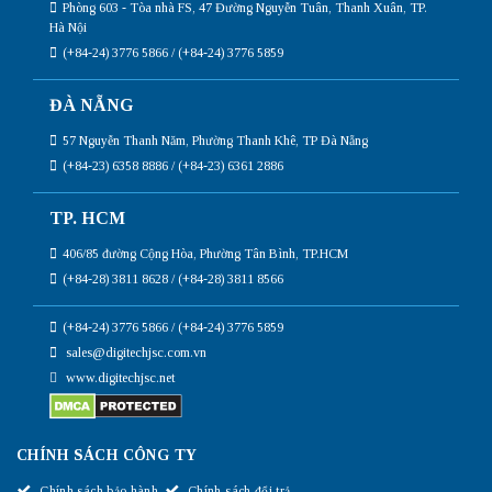
Phòng 603 - Tòa nhà FS, 47 Đường Nguyễn Tuân, Thanh Xuân, TP.
Hà Nội
(+84-24) 3776 5866 / (+84-24) 3776 5859
ĐÀ NẴNG
57 Nguyễn Thanh Năm, Phường Thanh Khê, TP Đà Nẵng
(+84-23) 6358 8886 / (+84-23) 6361 2886
TP. HCM
406/85 đường Cộng Hòa, Phường Tân Bình, TP.HCM
(+84-28) 3811 8628 / (+84-28) 3811 8566
(+84-24) 3776 5866 / (+84-24) 3776 5859
sales@digitechjsc.com.vn
www.digitechjsc.net
CHÍNH SÁCH CÔNG TY
Chính sách bảo hành
Chính sách đổi trả