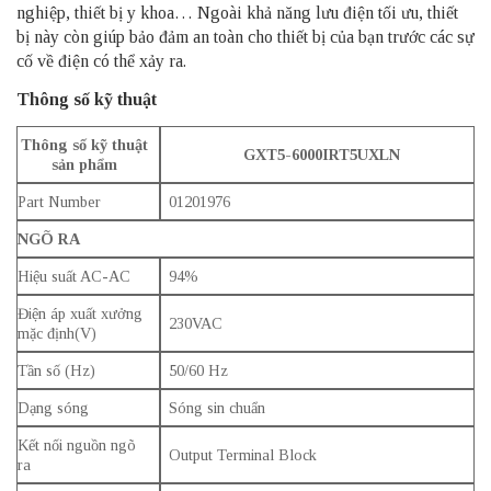
nghiệp, thiết bị y khoa… Ngoài khả năng lưu điện tối ưu, thiết
bị này còn giúp bảo đảm an toàn cho thiết bị của bạn trước các sự
cố về điện có thể xảy ra.
Thông số kỹ thuật
Thông số kỹ thuật
GXT5-6000IRT5UXLN
sản phẩm
Part Number
01201976
NGÕ RA
Hiệu suất AC-AC
94%
Điện áp xuất xưởng
230VAC
mặc định(V)
Tần số (Hz)
50/60 Hz
Dạng sóng
Sóng sin chuẩn
Kết nối nguồn ngõ
Output Terminal Block
ra