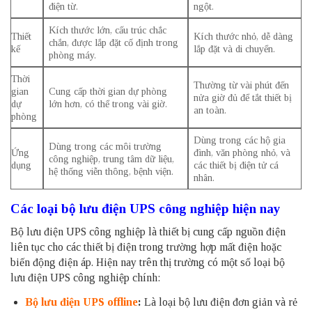
điện từ.
ngột.
Kích thước lớn, cấu trúc chắc
Thiết
Kích thước nhỏ, dễ dàng
chắn, được lắp đặt cố định trong
kế
lắp đặt và di chuyển.
phòng máy.
Thời
Thường từ vài phút đến
gian
Cung cấp thời gian dự phòng
nửa giờ đủ để tắt thiết bị
dự
lớn hơn, có thể trong vài giờ.
an toàn.
phòng
Dùng trong các hộ gia
Dùng trong các môi trường
Ứng
đình, văn phòng nhỏ, và
công nghiệp, trung tâm dữ liệu,
dụng
các thiết bị điện tử cá
hệ thống viễn thông, bệnh viện.
nhân.
Các loại bộ lưu điện UPS công nghiệp hiện nay
Bộ lưu điện UPS công nghiệp là thiết bị cung cấp nguồn điện
liên tục cho các thiết bị điện trong trường hợp mất điện hoặc
biến động điện áp. Hiện nay trên thị trường có một số loại bộ
lưu điện UPS công nghiệp chính:
Bộ lưu điện UPS offline
:
Là loại bộ lưu điện đơn giản và rẻ