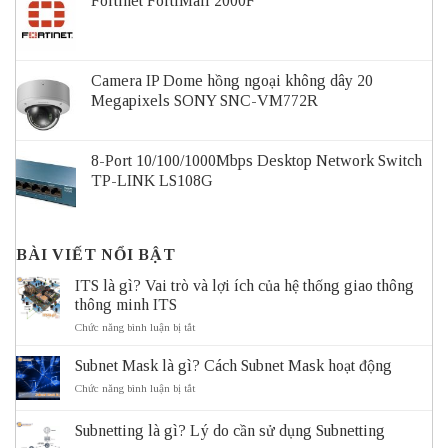
Fortinet FortiMail 2000F
Camera IP Dome hồng ngoại không dây 20
Megapixels SONY SNC-VM772R
8-Port 10/100/1000Mbps Desktop Network Switch
TP-LINK LS108G
BÀI VIẾT NỔI BẬT
ITS là gì? Vai trò và lợi ích của hệ thống giao thông
thông minh ITS
ở
Chức năng bình luận bị tắt
ITS
là
Subnet Mask là gì? Cách Subnet Mask hoạt động
gì?
Vai
ở
Chức năng bình luận bị tắt
trò
Subnet
và
Mask
Subnetting là gì? Lý do cần sử dụng Subnetting
lợi
là
ích
gì?