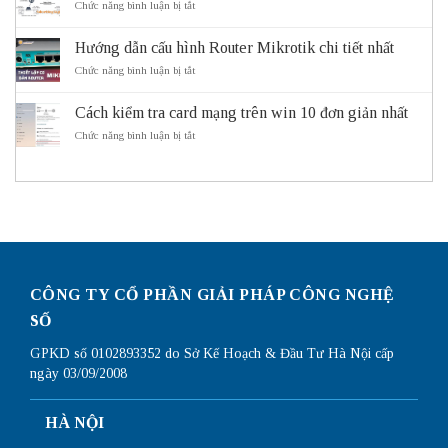
ở
Chức năng bình luận bị tắt
của
Cách
Subnetting
hệ
Subnet
là
thống
Mask
Hướng dẫn cấu hình Router Mikrotik chi tiết nhất
gì?
giao
hoạt
Lý
ở
Chức năng bình luận bị tắt
thông
động
do
Hướng
thông
cần
dẫn
minh
sử
Cách kiểm tra card mạng trên win 10 đơn giản nhất
cấu
ITS
dụng
hình
ở
Chức năng bình luận bị tắt
Subnetting
Router
Cách
Mikrotik
kiểm
chi
tra
tiết
card
nhất
mạng
trên
win
10
đơn
giản
CÔNG TY CỔ PHẦN GIẢI PHÁP CÔNG NGHỆ
nhất
SỐ
GPKD số 0102893352 do Sở Kế Hoạch & Đầu Tư Hà Nội cấp
ngày 03/09/2008
HÀ NỘI