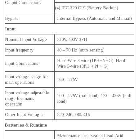
Output Connections
(4) IEC 320 C19 (Battery Backup)
Bypass
Internal Bypass (Automatic and Manual)
Input
Nominal Input Voltage
230V, 400V 3PH
Input frequency
40 – 70 Hz (auto sensing)
Hard Wire 3 wire (1PH+N+G), Hard
Input Connections
Wire 5-wire (3PH + N + G)
Input voltage range for
160 – 275V
main operations
Input voltage adjustable
100 – 275V (half load), 173 – 476V (half
range for mains
load)
operation
Other Input Voltages
220, 240, 380, 415
Batteries & Runtime
Maintenance-free sealed Lead-Acid