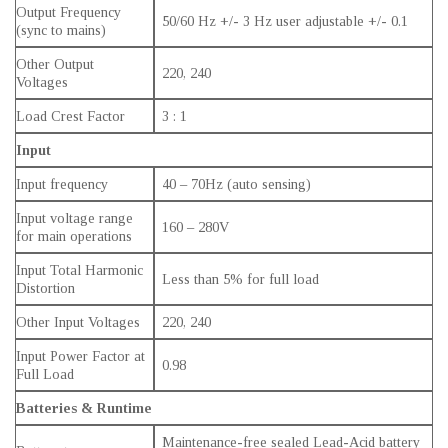
Output Frequency
50/60 Hz +/- 3 Hz user adjustable +/- 0.1
(sync to mains)
Other Output
220, 240
Voltages
Load Crest Factor
3 : 1
Input
Input frequency
40 – 70Hz (auto sensing)
Input voltage range
160 – 280V
for main operations
Input Total Harmonic
Less than 5% for full load
Distortion
Other Input Voltages
220, 240
Input Power Factor at
0.98
Full Load
Batteries & Runtime
Maintenance-free sealed Lead-Acid battery