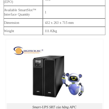
(EPO)
Available SmartSlot™
1
Interface Quantity
Dimension
432 x 263 x 715 mm
Weight
111.82kg
Smart-UPS SRT của hãng APC