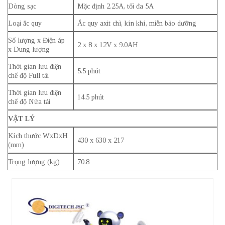
Dòng sạc
Mặc định 2.25A, tối đa 5A
Loại ắc quy
Ắc quy axit chì, kín khí, miễn bảo dưỡng
Số lượng x Điện áp
2 x 8 x 12V x 9.0AH
x Dung lượng
Thời gian lưu điện
5.5 phút
chế độ Full tải
Thời gian lưu điện
14.5 phút
chế độ Nửa tải
VẬT LÝ
Kích thước WxDxH
430 x 630 x 217
(mm)
Trọng lượng (kg)
70.8