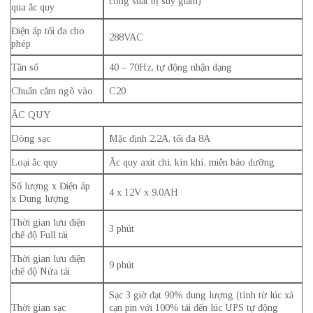
công suất bị suy giảm)
qua ắc quy
Điện áp tối đa cho
288VAC
phép
Tần số
40 – 70Hz, tự động nhận dạng
Chuẩn cắm ngõ vào
C20
ẮC QUY
Dòng sạc
Mặc định 2.2A, tối đa 8A
Loại ắc quy
Ắc quy axit chì, kín khí, miễn bảo dưỡng
Số lượng x Điện áp
4 x 12V x 9.0AH
x Dung lượng
Thời gian lưu điện
3 phút
chế độ Full tải
Thời gian lưu điện
9 phút
chế độ Nửa tải
Sạc 3 giờ đạt 90% dung lượng (tính từ lúc xả
Thời gian sạc
cạn pin với 100% tải đến lúc UPS tự động