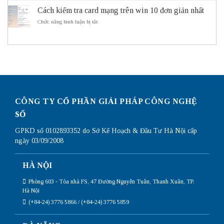
cần
dẫn
minh
sử
Cách kiểm tra card mạng trên win 10 đơn giản nhất
cấu
ITS
dụng
hình
ở
Chức năng bình luận bị tắt
Subnetting
Router
Cách
Mikrotik
kiểm
chi
tra
tiết
card
nhất
mạng
trên
win
10
đơn
giản
CÔNG TY CỔ PHẦN GIẢI PHÁP CÔNG NGHỆ
nhất
SỐ
GPKD số 0102893352 do Sở Kế Hoạch & Đầu Tư Hà Nội cấp
ngày 03/09/2008
HÀ NỘI
Phòng 603 - Tòa nhà FS, 47 Đường Nguyễn Tuân, Thanh Xuân, TP.
Hà Nội
(+84-24) 3776 5866 / (+84-24) 3776 5859