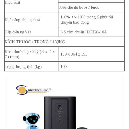
Hiệu suất
85% chế độ boost/ buck
110% +/- 10% trong 5 phút rồi
Khả năng chịu quá tải
chuyển báo động
Cấp điện ngõ ra
6 ổ cắm chuẩn IEC320-10A
KÍCH THƯỚC / TRỌNG LƯỢNG
Kích thước bộ xử lý (R x D x
139 x 364 x 195
C) (mm)
Trọng lượng tịnh (kg)
10,3