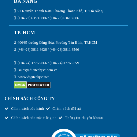
ĐÀ NẴNG
57 Nguyễn Thanh Năm, Phường Thanh Khê, TP Đà Nẵng
(+84-23) 6358 8886 / (+84-23) 6361 2886
TP. HCM
406/85 đường Cộng Hòa, Phường Tân Bình, TP.HCM
(+84-28) 3811 8628 / (+84-28) 3811 8566
(+84-24) 3776 5866 / (+84-24) 3776 5859
sales@digitechjsc.com.vn
www.digitechjsc.net
CHÍNH SÁCH CÔNG TY
Chính sách bảo hành
Chính sách đổi trả
Chính sách bảo mật thông tin
Thông tin chuyển khoản