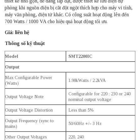
thiết kế nhỏ gọn, dễ dàng lắp đặt, được thiết kế lưu điện dự
phòng khi nguồn điện bị cắt đột ngột thích hợp cho máy vi tính,
máy văn phòng, điện tử khác. Có công suất hoạt động lên đến
700 Watts / 1000 VA cho hiệu quả hoạt động tối ưu.
Giá: liên hệ
Thông số kỹ thuật
Model
SMT2200IC
Output
Max Configurable Power
1.98kWatts / 2.2kVA
(Watts)
Configurable for 220 : 230 or 240
Output Voltage Note
nominal output voltage
Output Voltage Distortion
Less than 5%
Output Frequency (sync to
50/60Hz +/- 3 Hz
mains)
Other Output Voltages
220, 240