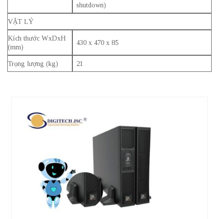
shutdown)
VẬT LÝ
Kích thước WxDxH
430 x 470 x 85
(mm)
Trọng lượng (kg)
21