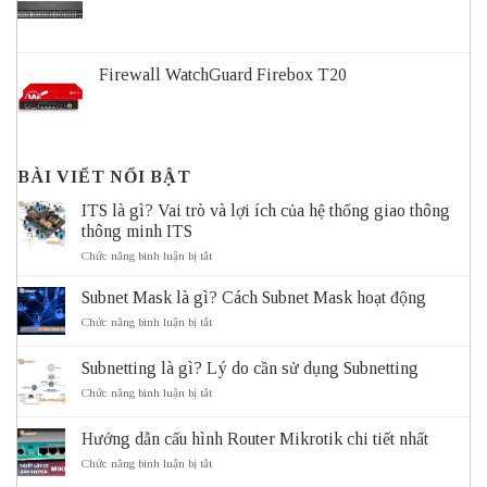
Firewall WatchGuard Firebox T20
BÀI VIẾT NỔI BẬT
ITS là gì? Vai trò và lợi ích của hệ thống giao thông
thông minh ITS
ở
Chức năng bình luận bị tắt
ITS
là
Subnet Mask là gì? Cách Subnet Mask hoạt động
gì?
Vai
ở
Chức năng bình luận bị tắt
trò
Subnet
và
Mask
Subnetting là gì? Lý do cần sử dụng Subnetting
lợi
là
ích
gì?
ở
Chức năng bình luận bị tắt
của
Cách
Subnetting
hệ
Subnet
là
thống
Mask
Hướng dẫn cấu hình Router Mikrotik chi tiết nhất
gì?
giao
hoạt
Lý
ở
Chức năng bình luận bị tắt
thông
động
do
Hướng
thông