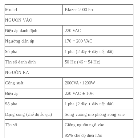
Model
Blazer 2000 Pro
NGUỒN VÀO
Điện áp danh định
220 VAC
Ngưỡng điện áp
170 ~ 280 VAC
Số pha
1 pha (2 dây + dây tiếp đất)
Tần số danh định
50 Hz (46 ~ 54 Hz)
NGUỒN RA
Công suất
2000VA / 1200W
Điện áp
220 VAC ± 10%
Số pha
1 pha (2 dây + dây tiếp đất)
Dạng sóng (chế độ ắc qui)
Sóng vuông mô phỏng sóng sine
Tần số
Giống nguồn ngõ vào
95% chế độ điện lưới