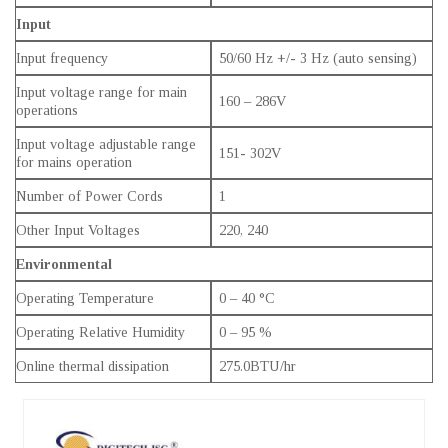
Input
Input frequency
50/60 Hz +/- 3 Hz (auto sensing)
Input voltage range for main
160 – 286V
operations
Input voltage adjustable range
151- 302V
for mains operation
Number of Power Cords
1
Other Input Voltages
220, 240
Environmental
Operating Temperature
0 – 40 °C
Operating Relative Humidity
0 – 95 %
Online thermal dissipation
275.0BTU/hr