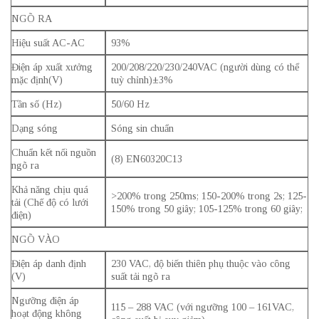
NGÕ RA
Hiệu suất AC-AC
93%
Điện áp xuất xưởng
200/208/220/230/240VAC (người dùng có thể
mặc định(V)
tuỳ chỉnh)±3%
Tần số (Hz)
50/60 Hz
Dạng sóng
Sóng sin chuẩn
Chuẩn kết nối nguồn
(8) EN60320C13
ngõ ra
Khả năng chịu quá
>200% trong 250ms; 150-200% trong 2s; 125-
tải (Chế độ có lưới
150% trong 50 giây; 105-125% trong 60 giây;
điện)
NGÕ VÀO
Điện áp danh định
230 VAC, độ biến thiên phụ thuộc vào công
(V)
suất tải ngõ ra
Ngưỡng điện áp
115 – 288 VAC (với ngưỡng 100 – 161VAC,
hoạt động không