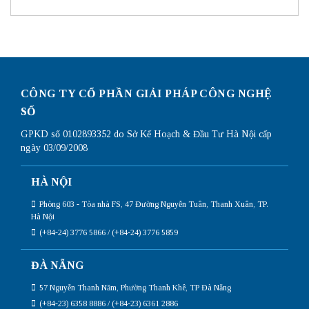
kiểm
chi
tra
tiết
card
nhất
mạng
trên
win
10
đơn
giản
CÔNG TY CỔ PHẦN GIẢI PHÁP CÔNG NGHỆ
nhất
SỐ
GPKD số 0102893352 do Sở Kế Hoạch & Đầu Tư Hà Nội cấp
ngày 03/09/2008
HÀ NỘI
Phòng 603 - Tòa nhà FS, 47 Đường Nguyễn Tuân, Thanh Xuân, TP.
Hà Nội
(+84-24) 3776 5866 / (+84-24) 3776 5859
ĐÀ NẴNG
57 Nguyễn Thanh Năm, Phường Thanh Khê, TP Đà Nẵng
(+84-23) 6358 8886 / (+84-23) 6361 2886