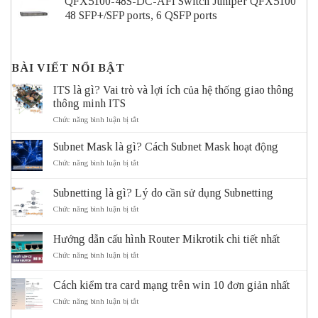
QFX5100-48S-DC-AFI Switch Juniper QFX5100
48 SFP+/SFP ports, 6 QSFP ports
BÀI VIẾT NỔI BẬT
ITS là gì? Vai trò và lợi ích của hệ thống giao thông
thông minh ITS
ở
Chức năng bình luận bị tắt
ITS
là
Subnet Mask là gì? Cách Subnet Mask hoạt động
gì?
Vai
ở
Chức năng bình luận bị tắt
trò
Subnet
và
Mask
Subnetting là gì? Lý do cần sử dụng Subnetting
lợi
là
ích
gì?
ở
Chức năng bình luận bị tắt
của
Cách
Subnetting
hệ
Subnet
là
thống
Mask
Hướng dẫn cấu hình Router Mikrotik chi tiết nhất
gì?
giao
hoạt
Lý
ở
Chức năng bình luận bị tắt
thông
động
do
Hướng
thông
cần
dẫn
minh
sử
Cách kiểm tra card mạng trên win 10 đơn giản nhất
cấu
ITS
dụng
hình
ở
Chức năng bình luận bị tắt
Subnetting
Router
Cách
Mikrotik