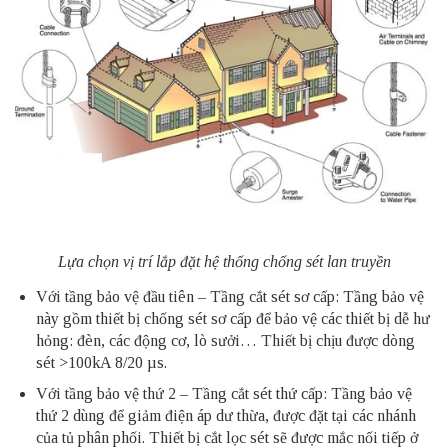
Lựa chọn vị trí lắp đặt hệ thống chống sét lan truyền
Với tầng bảo vệ đầu tiên – Tầng cắt sét sơ cấp: Tầng bảo vệ
này gồm thiết bị chống sét sơ cấp để bảo vệ các thiết bị dễ hư
hỏng: đèn, các động cơ, lò sưởi… Thiết bị chịu được dòng
sét >100kA 8/20 µs.
Với tầng bảo vệ thứ 2 – Tầng cắt sét thứ cấp: Tầng bảo vệ
thứ 2 dùng để giảm điện áp dư thừa, được đặt tại các nhánh
của tủ phân phối. Thiết bị cắt lọc sét sẽ được mắc nối tiếp ở