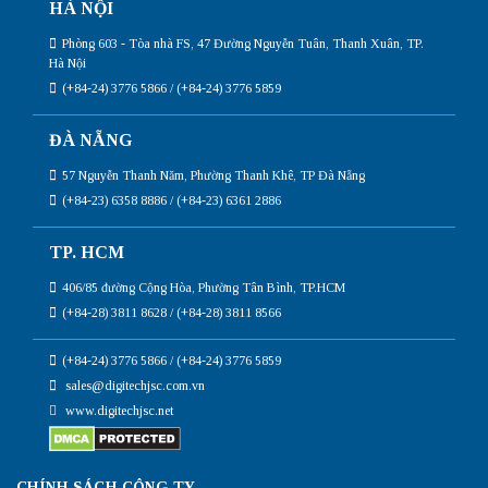
HÀ NỘI
Phòng 603 - Tòa nhà FS, 47 Đường Nguyễn Tuân, Thanh Xuân, TP.
Hà Nội
(+84-24) 3776 5866 / (+84-24) 3776 5859
ĐÀ NẴNG
57 Nguyễn Thanh Năm, Phường Thanh Khê, TP Đà Nẵng
(+84-23) 6358 8886 / (+84-23) 6361 2886
TP. HCM
406/85 đường Cộng Hòa, Phường Tân Bình, TP.HCM
(+84-28) 3811 8628 / (+84-28) 3811 8566
(+84-24) 3776 5866 / (+84-24) 3776 5859
sales@digitechjsc.com.vn
www.digitechjsc.net
CHÍNH SÁCH CÔNG TY