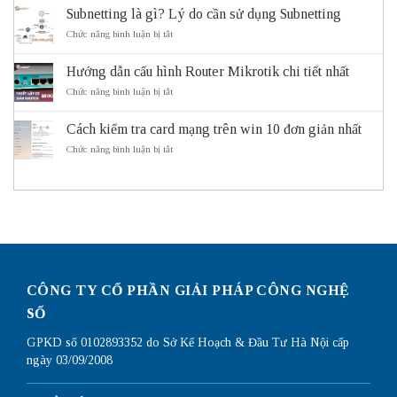
và
Mask
Subnetting là gì? Lý do cần sử dụng Subnetting
lợi
là
ích
gì?
ở
Chức năng bình luận bị tắt
của
Cách
Subnetting
hệ
Subnet
là
thống
Mask
Hướng dẫn cấu hình Router Mikrotik chi tiết nhất
gì?
giao
hoạt
Lý
ở
Chức năng bình luận bị tắt
thông
động
do
Hướng
thông
cần
dẫn
minh
sử
Cách kiểm tra card mạng trên win 10 đơn giản nhất
cấu
ITS
dụng
hình
ở
Chức năng bình luận bị tắt
Subnetting
Router
Cách
Mikrotik
kiểm
chi
tra
tiết
card
nhất
mạng
trên
win
10
đơn
giản
CÔNG TY CỔ PHẦN GIẢI PHÁP CÔNG NGHỆ
nhất
SỐ
GPKD số 0102893352 do Sở Kế Hoạch & Đầu Tư Hà Nội cấp
ngày 03/09/2008