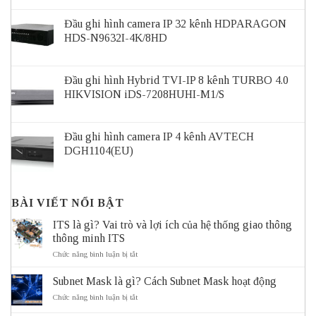
Đầu ghi hình camera IP 32 kênh HDPARAGON
HDS-N9632I-4K/8HD
Đầu ghi hình Hybrid TVI-IP 8 kênh TURBO 4.0
HIKVISION iDS-7208HUHI-M1/S
Đầu ghi hình camera IP 4 kênh AVTECH
DGH1104(EU)
BÀI VIẾT NỔI BẬT
ITS là gì? Vai trò và lợi ích của hệ thống giao thông
thông minh ITS
ở
Chức năng bình luận bị tắt
ITS
là
Subnet Mask là gì? Cách Subnet Mask hoạt động
gì?
Vai
ở
Chức năng bình luận bị tắt
trò
Subnet