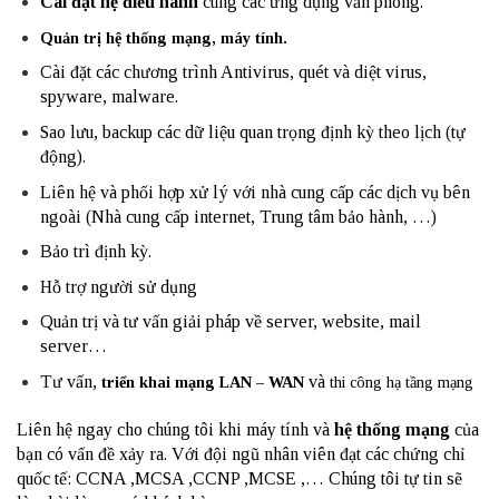
Cài đặt hệ điều hành
cùng các ứng dụng văn phòng.
Quản trị hệ thống mạng, máy tính.
Cài đặt các chương trình Antivirus, quét và diệt virus,
spyware, malware.
Sao lưu, backup các dữ liệu quan trọng định kỳ theo lịch (tự
động).
Liên hệ và phối hợp xử lý với nhà cung cấp các dịch vụ bên
ngoài (Nhà cung cấp internet, Trung tâm bảo hành, …)
Bảo trì định kỳ.
Hỗ trợ người sử dụng
Quản trị và tư vấn giải pháp về server, website, mail
server…
Tư vấn,
và
triển khai mạng LAN – WAN
thi công hạ tầng mạng
Liên hệ ngay cho chúng tôi khi máy tính và
hệ thống mạng
của
bạn có vấn đề xảy ra. Với đội ngũ nhân viên đạt các chứng chỉ
quốc tế: CCNA ,MCSA ,CCNP ,MCSE ,… Chúng tôi tự tin sẽ