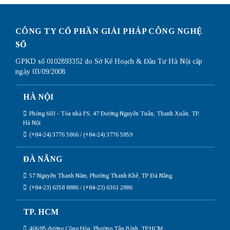
win
10
đơn
giản
CÔNG TY CỔ PHẦN GIẢI PHÁP CÔNG NGHỆ
nhất
SỐ
GPKD số 0102893352 do Sở Kế Hoạch & Đầu Tư Hà Nội cấp
ngày 03/09/2008
HÀ NỘI
Phòng 603 - Tòa nhà FS, 47 Đường Nguyễn Tuân, Thanh Xuân, TP.
Hà Nội
(+84-24) 3776 5866 / (+84-24) 3776 5859
ĐÀ NẴNG
57 Nguyễn Thanh Năm, Phường Thanh Khê, TP Đà Nẵng
(+84-23) 6358 8886 / (+84-23) 6361 2886
TP. HCM
406/85 đường Cộng Hòa, Phường Tân Bình, TP.HCM