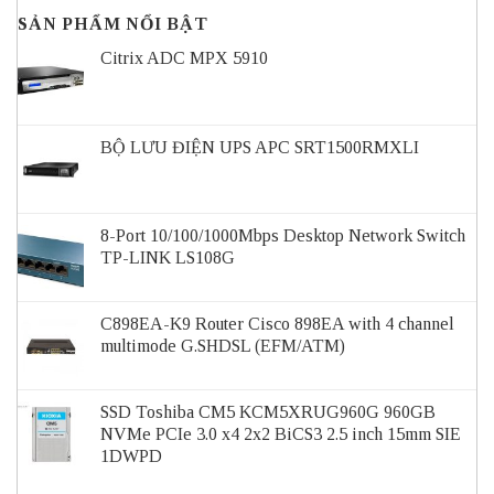
SẢN PHẨM NỔI BẬT
Citrix ADC MPX 5910
BỘ LƯU ĐIỆN UPS APC SRT1500RMXLI
8-Port 10/100/1000Mbps Desktop Network Switch
TP-LINK LS108G
C898EA-K9 Router Cisco 898EA with 4 channel
multimode G.SHDSL (EFM/ATM)
SSD Toshiba CM5 KCM5XRUG960G 960GB
NVMe PCIe 3.0 x4 2x2 BiCS3 2.5 inch 15mm SIE
1DWPD