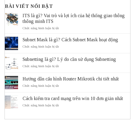
BÀI VIẾT NỔI BẬT
ITS là gì? Vai trò và lợi ích của hệ thống giao thông
thông minh ITS
ở
Chức năng bình luận bị tắt
ITS
là
Subnet Mask là gì? Cách Subnet Mask hoạt động
gì?
Vai
ở
Chức năng bình luận bị tắt
trò
Subnet
và
Mask
Subnetting là gì? Lý do cần sử dụng Subnetting
lợi
là
ích
gì?
ở
Chức năng bình luận bị tắt
của
Cách
Subnetting
hệ
Subnet
là
thống
Mask
Hướng dẫn cấu hình Router Mikrotik chi tiết nhất
gì?
giao
hoạt
Lý
ở
Chức năng bình luận bị tắt
thông
động
do
Hướng
thông
cần
dẫn
minh
sử
Cách kiểm tra card mạng trên win 10 đơn giản nhất
cấu
ITS
dụng
hình
ở
Chức năng bình luận bị tắt
Subnetting
Router
Cách
Mikrotik
kiểm
chi
tra
tiết
card
nhất
mạng
trên