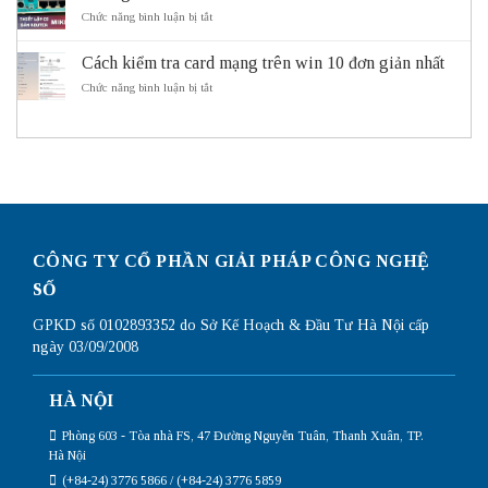
giao
hoạt
Lý
ở
Chức năng bình luận bị tắt
thông
động
do
Hướng
thông
cần
dẫn
minh
sử
Cách kiểm tra card mạng trên win 10 đơn giản nhất
cấu
ITS
dụng
hình
ở
Chức năng bình luận bị tắt
Subnetting
Router
Cách
Mikrotik
kiểm
chi
tra
tiết
card
nhất
mạng
trên
win
10
đơn
giản
CÔNG TY CỔ PHẦN GIẢI PHÁP CÔNG NGHỆ
nhất
SỐ
GPKD số 0102893352 do Sở Kế Hoạch & Đầu Tư Hà Nội cấp
ngày 03/09/2008
HÀ NỘI
Phòng 603 - Tòa nhà FS, 47 Đường Nguyễn Tuân, Thanh Xuân, TP.
Hà Nội
(+84-24) 3776 5866 / (+84-24) 3776 5859