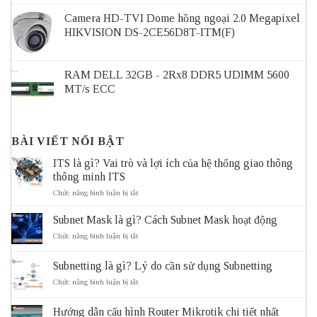
Camera HD-TVI Dome hồng ngoại 2.0 Megapixel
HIKVISION DS-2CE56D8T-ITM(F)
RAM DELL 32GB - 2Rx8 DDR5 UDIMM 5600
MT/s ECC
BÀI VIẾT NỔI BẬT
ITS là gì? Vai trò và lợi ích của hệ thống giao thông
thông minh ITS
ở
Chức năng bình luận bị tắt
ITS
là
Subnet Mask là gì? Cách Subnet Mask hoạt động
gì?
Vai
ở
Chức năng bình luận bị tắt
trò
Subnet
và
Mask
Subnetting là gì? Lý do cần sử dụng Subnetting
lợi
là
ích
gì?
ở
Chức năng bình luận bị tắt
của
Cách
Subnetting
hệ
Subnet
là
thống
Mask
Hướng dẫn cấu hình Router Mikrotik chi tiết nhất
gì?