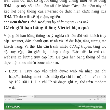
Bên cạnh đó, một số người dùng dùng chung internet sẽ dùng
IDM hoặc một số phần mềm tải file khác. Các phần mềm này sẽ
kéo hết băng thông của internet để thực hiện chức năng của
IDM. Từ đó wifi sẽ bị chậm, nghẽn.
***Xem thêm:
Cách sử dụng bộ chia mạng TP-Link
Cách giới hạn băng thông Viettel hiệu quả
Việc giới hạn băng thông có ý nghĩa rất lớn đối với khách truy
cập internet, đẩy nhanh quá trình xử lý dữ liệu, tăng tương tác
khách hàng. Vì thế, khi cần tránh nhiễu đường truyền, tăng tốc
độ truy cập, cần giới hạn băng thông. Đặc biệt là với các
website có lượng truy cập lớn. Để giới hạn băng thông có thể
thực hiện theo nhiều bước như sau:
Bước 1. Truy cập vào trình duyệt web và nhập địa chỉ
http://
tplinklogin.net
hoặc nhập địa chỉ IP mặc định của thiết
bị: 192.168.1.1. Địa chỉ IP sẽ được ghi cụ thể trên modem
wifi.