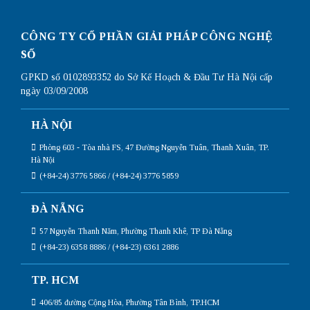
10
đơn
giản
CÔNG TY CỔ PHẦN GIẢI PHÁP CÔNG NGHỆ
nhất
SỐ
GPKD số 0102893352 do Sở Kế Hoạch & Đầu Tư Hà Nội cấp
ngày 03/09/2008
HÀ NỘI
Phòng 603 - Tòa nhà FS, 47 Đường Nguyễn Tuân, Thanh Xuân, TP.
Hà Nội
(+84-24) 3776 5866 / (+84-24) 3776 5859
ĐÀ NẴNG
57 Nguyễn Thanh Năm, Phường Thanh Khê, TP Đà Nẵng
(+84-23) 6358 8886 / (+84-23) 6361 2886
TP. HCM
406/85 đường Cộng Hòa, Phường Tân Bình, TP.HCM