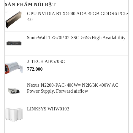
SẢN PHẨM NỔI BẬT
GPU NVIDIA RTX5880 ADA 48GB GDDR6 PCIe
4.0
SonicWall TZ570P 02-SSC-5655 High Availability
J-TECH AIP5703C
772.000
Nexus N2200-PAC-400W= N2K/3K 400W AC
Power Supply, Forward airflow
LINKSYS WHW0103