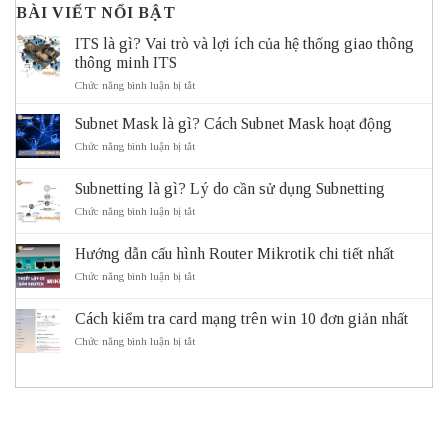
BÀI VIẾT NỔI BẬT
ITS là gì? Vai trò và lợi ích của hệ thống giao thông
thông minh ITS
ở
Chức năng bình luận bị tắt
ITS
là
Subnet Mask là gì? Cách Subnet Mask hoạt động
gì?
Vai
ở
Chức năng bình luận bị tắt
trò
Subnet
và
Mask
Subnetting là gì? Lý do cần sử dụng Subnetting
lợi
là
ích
gì?
ở
Chức năng bình luận bị tắt
của
Cách
Subnetting
hệ
Subnet
là
thống
Mask
Hướng dẫn cấu hình Router Mikrotik chi tiết nhất
gì?
giao
hoạt
Lý
ở
Chức năng bình luận bị tắt
thông
động
do
Hướng
thông
cần
dẫn
minh
sử
Cách kiểm tra card mạng trên win 10 đơn giản nhất
cấu
ITS
dụng
hình
ở
Chức năng bình luận bị tắt
Subnetting
Router
Cách
Mikrotik
kiểm
chi
tra
tiết
card
nhất
mạng
trên
win