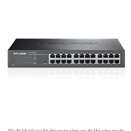
Tốc độ kết nối của bộ chia mạng càng cao thì khả năng truyền