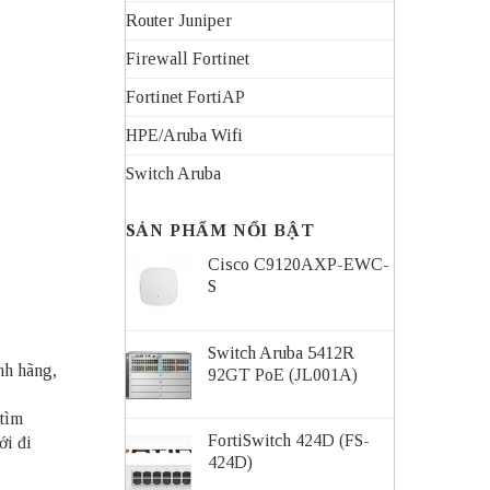
Router Juniper
Firewall Fortinet
Fortinet FortiAP
HPE/Aruba Wifi
Switch Aruba
SẢN PHẨM NỔI BẬT
Cisco C9120AXP-EWC-
S
Switch Aruba 5412R
nh hãng,
92GT PoE (JL001A)
 tìm
FortiSwitch 424D (FS-
ới đi
424D)