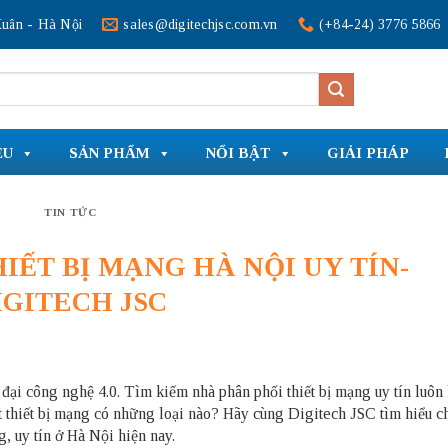
uân - Hà Nội
sales@digitechjsc.com.vn
(+84-24) 3776 5866
ỆU
SẢN PHẨM
NỔI BẬT
GIẢI PHÁP
TIN TỨC
IẾT BỊ MẠNG HÀ NỘI UY TÍN-
IGITECH JSC
i đại công nghệ 4.0. Tìm kiếm
nhà phân phối thiết bị mạng uy tín
luôn 
ật thiết bị mạng có những loại nào? Hãy cùng
Digitech JSC
tìm hiểu ch
g, uy tín ở Hà Nội hiện nay.