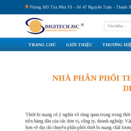
Skip
Phòng 603 Tòa Nhà FS - Số 47 Nguyễn Tuân - Thanh X
to
content
Tìm
kiếm:
TRANG CHỦ
GIỚI THIỆU
THƯƠNG HI
NHÀ PHÂN PHỐI TH
D
Thiết bị mạng có ý nghĩa vô cùng quan trọng trong thờ
tiên hàng đầu của các đơn vị, công ty, doanh nghiệp. V
hơn về địa chỉ chuyên phân phối thiết bị mạng chất lượn