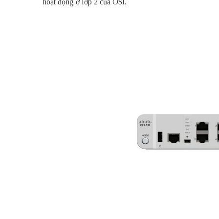
hoạt động ở lớp 2 của OSI.