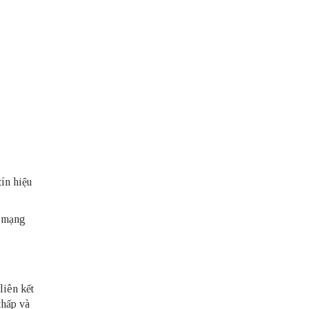
ín hiệu
n mạng
liên kết
thấp và