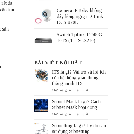
 rất đa
 cần tìm
Camera IP Baby không
dây hồng ngoại D-Link
DCS-820L
c sản
Switch Tplink T2500G-
10TS (TL-SG3210)
BÀI VIẾT NỔI BẬT
.
ITS là gì? Vai trò và lợi ích
của hệ thống giao thông
thông minh ITS
ở
Chức năng bình luận bị tắt
ITS
là
Subnet Mask là gì? Cách
gì?
Subnet Mask hoạt động
Vai
trò
ở
Chức năng bình luận bị tắt
và
Subnet
lợi
Mask
Subnetting là gì? Lý do cần
ích
là
của
sử dụng Subnetting
gì?