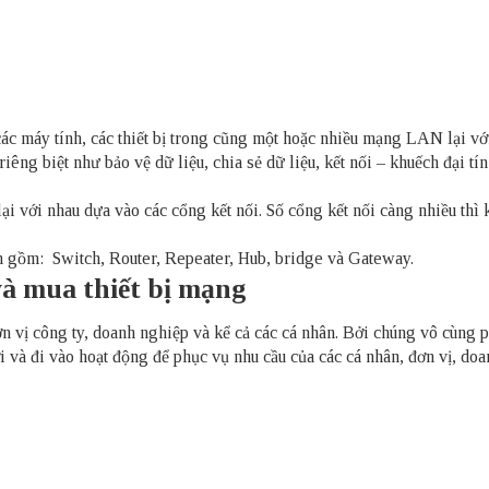
các máy tính, các thiết bị trong cũng một hoặc nhiều mạng LAN lại vớ
ng biệt như bảo vệ dữ liệu, chia sẻ dữ liệu, kết nối – khuếch đại tín
ại với nhau dựa vào các cổng kết nối. Số cổng kết nối càng nhiều thì 
ản gồm: Switch,
Router
, Repeater,
Hub
, bridge và Gateway.
 và mua thiết bị mạng
ơn vị công ty, doanh nghiệp và kể cả các cá nhân. Bởi chúng vô cùng 
ời và đi vào hoạt động để phục vụ nhu cầu của các cá nhân, đơn vị, do