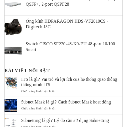
QSFP+, 2-port QSPF28
Ống kính HDPARAGON HDS-VF2810CS -
Digitech JSC
Switch CISCO SF220-48-K9-EU 48-port 10/100
Smart
BÀI VIẾT NỔI BẬT
ITS là gì? Vai trò và lợi ích của hệ thống giao thông
thông minh ITS
ở
Chức năng bình luận bị tắt
ITS
là
Subnet Mask là gì? Cách Subnet Mask hoạt động
gì?
Vai
ở
Chức năng bình luận bị tắt
trò
Subnet
và
Mask
Subnetting là gì? Lý do cần sử dụng Subnetting
lợi
là
ích
gì?
ở
Chức năng bình luận bị tắt