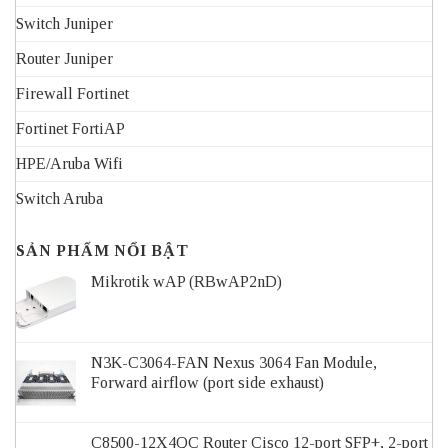
Switch Juniper
Router Juniper
Firewall Fortinet
Fortinet FortiAP
HPE/Aruba Wifi
Switch Aruba
SẢN PHẨM NỔI BẬT
Mikrotik wAP (RBwAP2nD)
N3K-C3064-FAN Nexus 3064 Fan Module,
Forward airflow (port side exhaust)
C8500-12X4QC Router Cisco 12-port SFP+, 2-port