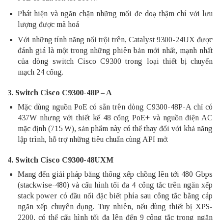
Phát hiện và ngăn chặn những mối đe doạ thậm chí với lưu
lượng được mã hoá
Với những tính năng nổi trội trên, Catalyst 9300-24UX được
đánh giá là một trong những phiên bản mới nhất, mạnh nhất
của dòng switch Cisco C9300 trong loại thiết bị chuyển
mạch 24 cổng.
3. Switch Cisco C9300-48P – A
Mặc dùng nguồn PoE có sẵn trên dòng C9300-48P-A chỉ có
437W nhưng với thiết kế 48 cổng PoE+ và nguồn điện AC
mặc định (715 W), sản phẩm này có thể thay đổi với khả năng
lập trình, hỗ trợ những tiêu chuẩn cùng API mở.
4. Switch Cisco C9300-48UXM
Mang đến giải pháp băng thông xếp chồng lên tới 480 Gbps
(stackwise-480) và cấu hình tối đa 4 công tắc trên ngăn xếp
stack power có đầu nối đặc biết phía sau công tắc bằng cáp
ngăn xếp chuyên dụng. Tuy nhiên, nếu dùng thiết bị XPS-
2200, có thể cấu hình tối đa lên đến 9 công tắc trong ngăn