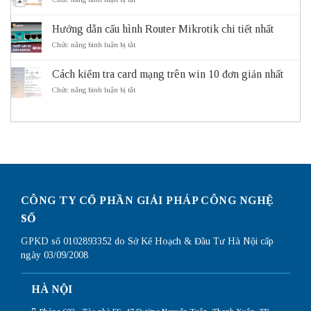
của
Cách
Subnetting
hệ
Subnet
là
thống
Mask
Hướng dẫn cấu hình Router Mikrotik chi tiết nhất
gì?
giao
hoạt
Lý
ở
Chức năng bình luận bị tắt
thông
động
do
Hướng
thông
cần
dẫn
minh
sử
Cách kiểm tra card mạng trên win 10 đơn giản nhất
cấu
ITS
dụng
hình
ở
Chức năng bình luận bị tắt
Subnetting
Router
Cách
Mikrotik
kiểm
chi
tra
tiết
card
nhất
mạng
trên
win
10
đơn
giản
CÔNG TY CỔ PHẦN GIẢI PHÁP CÔNG NGHỆ
nhất
SỐ
GPKD số 0102893352 do Sở Kế Hoạch & Đầu Tư Hà Nội cấp
ngày 03/09/2008
HÀ NỘI