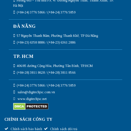
Phòng 603 - Tòa nhà FS, 47 Đường Nguyễn Tuân, Thanh Xuân, TP.
Hà Nội
(+84-24) 3776 5866 / (+84-24) 3776 5859
ĐÀ NẴNG
57 Nguyễn Thanh Năm, Phường Thanh Khê, TP Đà Nẵng
(+84-23) 6358 8886 / (+84-23) 6361 2886
TP. HCM
406/85 đường Cộng Hòa, Phường Tân Bình, TP.HCM
(+84-28) 3811 8628 / (+84-28) 3811 8566
(+84-24) 3776 5866 / (+84-24) 3776 5859
sales@digitechjsc.com.vn
www.digitechjsc.net
CHÍNH SÁCH CÔNG TY
Chính sách bảo hành
Chính sách đổi trả