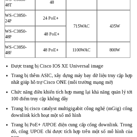
48
48T
WS-C3850-
24 PoE+
24P
715WAC
435W
WS-C3850-
48 PoE+
48P
WS-C3850-
48 PoE+
1100WAC
800W
48F
Được trang bị Cisco IOS XE Universal image
Trang bị thêm ASIC, xây dựng máy bay dữ liệu truy cập hợp
nhất giúp hỗ trợ Cisco ONE (môi trường mạng mở)
Chức năng điều khiển tích hợp mang lại khả năng quản lý tới
100 điểm truy cập không dây
Trang bị cisco catalyst multigigabit công nghệ (mGig) cổng
downlink kích hoạt một số mô hình
Trang bị PoE+ /UPOE điện cung cấp cổng downlink. Trong
đó, cổng UPOE chỉ được tích hợp trên một số mô hình của