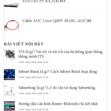
FUJITSU PY RX2530 M4
Cable AOC Cisco QSFP-4X10G-AOC5M
BÀI VIẾT NỔI BẬT
ITS là gì? Vai trò và lợi ích của hệ thống giao thông
thông minh ITS
ở
Chức năng bình luận bị tắt
ITS
là
Subnet Mask là gì? Cách Subnet Mask hoạt động
gì?
Vai
ở
Chức năng bình luận bị tắt
trò
Subnet
và
Mask
Subnetting là gì? Lý do cần sử dụng Subnetting
lợi
là
ích
gì?
ở
Chức năng bình luận bị tắt
của
Cách
Subnetting
hệ
Subnet
là
thống
Mask
Hướng dẫn cấu hình Router Mikrotik chi tiết nhất
gì?
giao
hoạt
Lý
ở
Chức năng bình luận bị tắt
thông
động