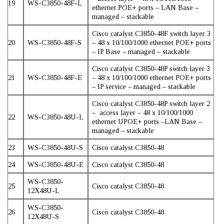
19
WS-C3850-48F-L
ethernet POE+ ports – LAN Base –
managed – stackable
Cisco catalyst C3850-48F switch layer 3
20
WS-C3850-48F-S
– 48 x 10/100/1000 ethernet POE+ ports
– IP Base – managed – stackable
Cisco catalyst C3850-48P switch layer 3
21
WS-C3850-48F-E
– 48 x 10/100/1000 ethernet POE+ ports
– IP service – managed – stackable
Cisco catalyst C3850-48P switch layer 2
– access layer – 48 x 10/100/1000
22
WS-C3850-48U-L
ethernet UPOE+ ports –LAN Base –
managed – stackable
23
WS-C3850-48U-S
Cisco catalyst C3850-48
24
WS-C3850-48U-E
Cisco catalyst C3850-48
WS-C3850-
25
Cisco catalyst C3850-48
12X48U-L
WS-C3850-
26
Cisco catalyst C3850-48
12X48U-S