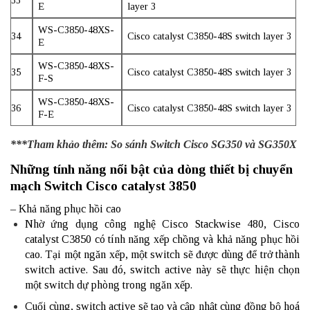
33
E
layer 3
WS-C3850-48XS-
34
Cisco catalyst C3850-48S switch layer 3
E
WS-C3850-48XS-
35
Cisco catalyst C3850-48S switch layer 3
F-S
WS-C3850-48XS-
36
Cisco catalyst C3850-48S switch layer 3
F-E
***Tham khảo thêm:
So sánh Switch Cisco SG350 và SG350X
Những tính năng nổi bật của dòng thiết bị chuyển
mạch Switch Cisco catalyst 3850
– Khả năng phục hồi cao
Nhờ ứng dụng công nghệ Cisco Stackwise 480, Cisco
catalyst C3850 có tính năng xếp chồng và khả năng phục hồi
cao. Tại một ngăn xếp, một switch sẽ được dùng để trở thành
switch active. Sau đó, switch active này sẽ thực hiện chọn
một switch dự phòng trong ngăn xếp.
Cuối cùng, switch active sẽ tạo và cập nhật cùng đồng bộ hoá