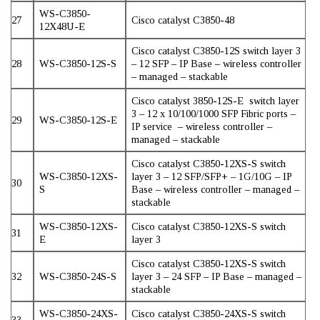
WS-C3850-
27
Cisco catalyst C3850-48
12X48U-E
Cisco catalyst C3850-12S switch layer 3
28
WS-C3850-12S-S
– 12 SFP – IP Base – wireless controller
– managed – stackable
Cisco catalyst 3850-12S-E switch layer
3 – 12 x 10/100/1000 SFP Fibric ports –
29
WS-C3850-12S-E
IP service – wireless controller –
managed – stackable
Cisco catalyst C3850-12XS-S switch
WS-C3850-12XS-
layer 3 – 12 SFP/SFP+ – 1G/10G – IP
30
S
Base – wireless controller – managed –
stackable
WS-C3850-12XS-
Cisco catalyst C3850-12XS-S switch
31
E
layer 3
Cisco catalyst C3850-12XS-S switch
32
WS-C3850-24S-S
layer 3 – 24 SFP – IP Base – managed –
stackable
WS-C3850-24XS-
Cisco catalyst C3850-24XS-S switch