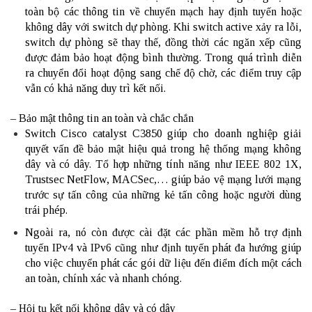
toàn bộ các thông tin về chuyển mạch hay định tuyến hoặc
không dây với switch dự phòng. Khi switch active xảy ra lỗi,
switch dự phòng sẽ thay thế, đồng thời các ngăn xếp cũng
được đảm bảo hoạt động bình thường. Trong quá trình diễn
ra chuyển đổi hoạt động sang chế độ chờ, các điểm truy cập
vẫn có khả năng duy trì kết nối.
– Bảo mật thông tin an toàn và chắc chắn
Switch Cisco catalyst C3850 giúp cho doanh nghiệp giải
quyết vấn đề bảo mật hiệu quả trong hệ thống mạng không
dây và có dây. Tổ hợp những tính năng như IEEE 802 1X,
Trustsec NetFlow, MACSec,… giúp bảo vệ mạng lưới mạng
trước sự tấn công của những kẻ tấn công hoặc người dùng
trái phép.
Ngoài ra, nó còn được cài đặt các phần mềm hỗ trợ định
tuyến IPv4 và IPv6 cũng như định tuyến phát đa hướng giúp
cho việc chuyển phát các gói dữ liệu đến điểm đích một cách
an toàn, chính xác và nhanh chóng.
– Hội tụ kết nối không dây và có dây