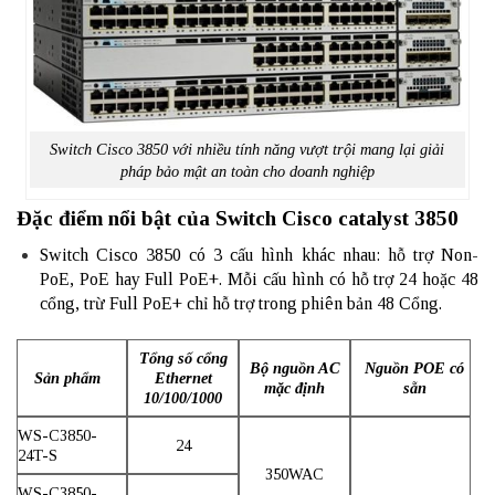
Switch Cisco 3850 với nhiều tính năng vượt trội mang lại giải
pháp bảo mật an toàn cho doanh nghiệp
Đặc điểm nổi bật của Switch Cisco catalyst 3850
Switch Cisco 3850 có 3 cấu hình khác nhau: hỗ trợ Non-
PoE
, PoE hay Full PoE+. Mỗi cấu hình có hỗ trợ 24 hoặc 48
cổng, trừ Full PoE+ chỉ hỗ trợ trong phiên bản 48 Cổng.
Tổng số cổng
Bộ nguồn AC
Nguồn POE có
Sản phẩm
Ethernet
mặc định
sẵn
10/100/1000
WS-C3850-
24
24T-S
350WAC
WS-C3850-