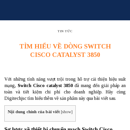
Skip
to
content
TIN TỨC
TÌM HIỂU VỀ DÒNG SWITCH
CISCO CATALYST 3850
Với những tính năng vượt trội trong hỗ trợ cải thiện hiệu suất
mạng,
Switch Cisco catalyst 3850
đã mang đến giải pháp an
toàn và tiết kiệm chi phí cho doanh nghiệp. Hãy cùng
Digitechjsc tìm hiểu thêm về sản phẩm này qua bài viết sau.
Nội dung chính của bài viết
[
show
]
Sơ lược về thiết bị chuyển mạch Switch Cisco