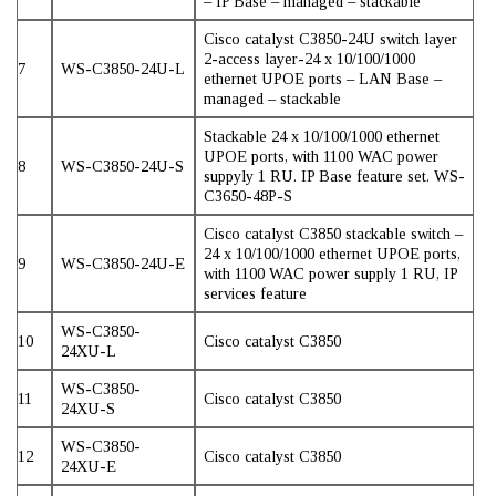
– IP Base – managed – stackable
Cisco catalyst C3850-24U switch layer
2-access layer-24 x 10/100/1000
7
WS-C3850-24U-L
ethernet UPOE ports – LAN Base –
managed – stackable
Stackable 24 x 10/100/1000 ethernet
UPOE ports, with 1100 WAC power
8
WS-C3850-24U-S
suppyly 1 RU. IP Base feature set. WS-
C3650-48P-S
Cisco catalyst C3850 stackable switch –
24 x 10/100/1000 ethernet UPOE ports,
9
WS-C3850-24U-E
with 1100 WAC power supply 1 RU, IP
services feature
WS-C3850-
10
Cisco catalyst C3850
24XU-L
WS-C3850-
11
Cisco catalyst C3850
24XU-S
WS-C3850-
12
Cisco catalyst C3850
24XU-E