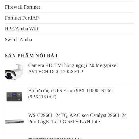
Firewall Fortinet
Fortinet FortiAP
HPE/Aruba Wifi
Switch Aruba
SẢN PHẨM NỔI BẬT
Camera HD-TVI hồng ngoại 2.0 Megapixel
AVTECH DGC1205XFTP
Bộ lưu điện UPS Eaton 9PX 11000i RT6U
(9PX11KiRT)
WS-C2960L-24TQ-AP Cisco Catalyst 2960L 24
Port GigE 4 x 10G SFP+ LAN Lite