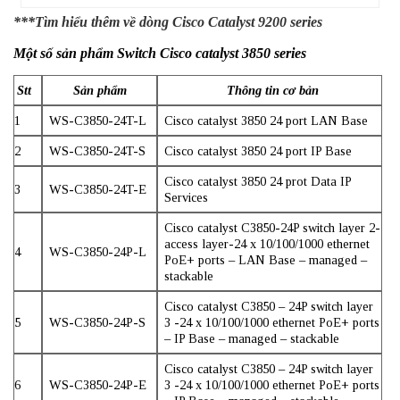
***Tìm hiểu thêm về dòng
Cisco Catalyst 9200 series
Một số sản phẩm Switch Cisco catalyst 3850 series
Stt
Sản phẩm
Thông tin cơ bản
1
WS-C3850-24T-L
Cisco catalyst 3850 24 port LAN Base
2
WS-C3850-24T-S
Cisco catalyst 3850 24 port IP Base
Cisco catalyst 3850 24 prot Data IP
3
WS-C3850-24T-E
Services
Cisco catalyst C3850-24P switch layer 2-
access layer-24 x 10/100/1000 ethernet
4
WS-C3850-24P-L
PoE+ ports – LAN Base – managed –
stackable
Cisco catalyst C3850 – 24P switch layer
5
WS-C3850-24P-S
3 -24 x 10/100/1000 ethernet PoE+ ports
– IP Base – managed – stackable
Cisco catalyst C3850 – 24P switch layer
6
WS-C3850-24P-E
3 -24 x 10/100/1000 ethernet PoE+ ports