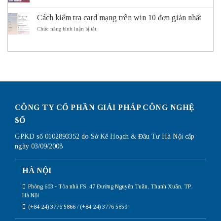
do
Hướng
thông
cần
dẫn
minh
sử
Cách kiểm tra card mạng trên win 10 đơn giản nhất
cấu
ITS
dụng
hình
ở
Chức năng bình luận bị tắt
Subnetting
Router
Cách
Mikrotik
kiểm
chi
tra
tiết
card
nhất
mạng
trên
win
10
đơn
giản
CÔNG TY CỔ PHẦN GIẢI PHÁP CÔNG NGHỆ
nhất
SỐ
GPKD số 0102893352 do Sở Kế Hoạch & Đầu Tư Hà Nội cấp
ngày 03/09/2008
HÀ NỘI
Phòng 603 - Tòa nhà FS, 47 Đường Nguyễn Tuân, Thanh Xuân, TP.
Hà Nội
(+84-24) 3776 5866 / (+84-24) 3776 5859