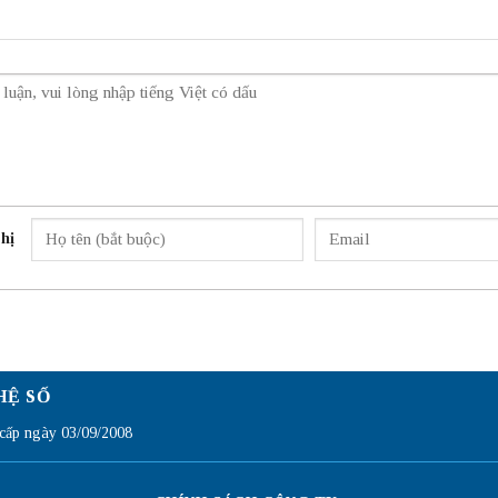
hị
HỆ SỐ
ấp ngày 03/09/2008