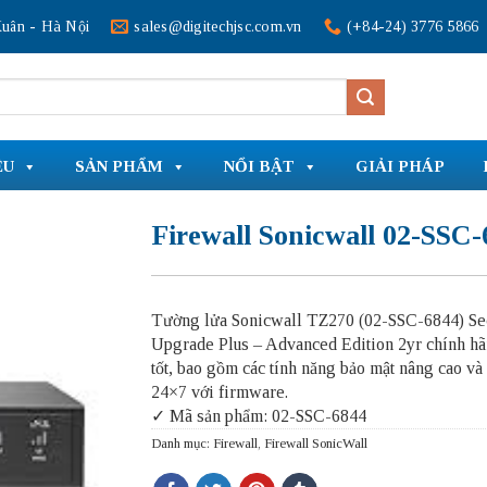
uân - Hà Nội
sales@digitechjsc.com.vn
(+84-24) 3776 5866
ỆU
SẢN PHẨM
NỔI BẬT
GIẢI PHÁP
Firewall Sonicwall 02-SSC-
Tường lửa Sonicwall TZ270 (02-SSC-6844) Se
Upgrade Plus – Advanced Edition 2yr chính hã
tốt, bao gồm các tính năng bảo mật nâng cao và
24×7 với firmware.
✓ Mã sản phẩm: 02-SSC-6844
Danh mục:
Firewall
,
Firewall SonicWall