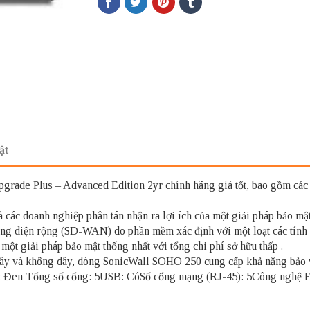
ật
rade Plus – Advanced Edition 2yr chính hãng giá tốt, bao gồm các 
ác doanh nghiệp phân tán nhận ra lợi ích của một giải pháp bảo mật t
ng diện rộng (SD-WAN) do phần mềm xác định với một loạt các tính 
một giải pháp bảo mật thống nhất với tổng chi phí sở hữu thấp .
dây và không dây, dòng SonicWall SOHO 250 cung cấp khả năng bảo v
ắc: Đen Tổng số cổng: 5USB: CóSố cổng mạng (RJ-45): 5Công nghệ E