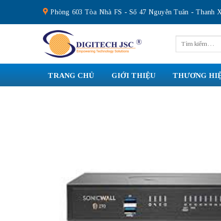
Skip
Phòng 603 Tòa Nhà FS - Số 47 Nguyễn Tuân - Thanh X
to
content
Tìm
kiếm:
TRANG CHỦ
GIỚI THIỆU
THƯƠNG HI