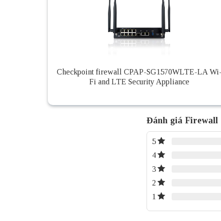
Checkpoint firewall CPAP-SG1570WLTE-LA Wi
Fi and LTE Security Appliance
Đánh giá Firewall
5
4
3
2
1