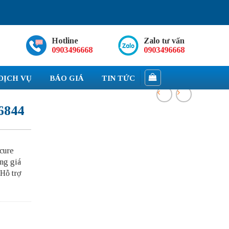
Hotline
Zalo tư vấn
0903496668
0903496668
DỊCH VỤ
BÁO GIÁ
TIN TỨC
6844
cure
ng giá
 Hỗ trợ